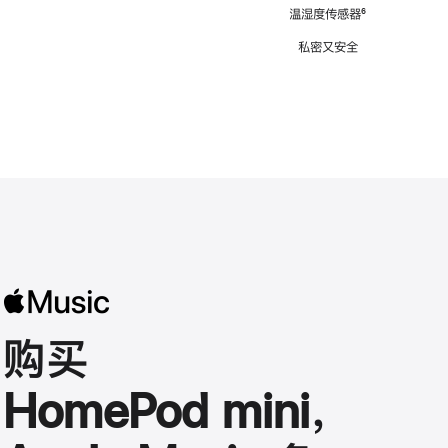
注
温湿度传感器
脚
⁶
注
私密又安全
购买
HomePod mini，