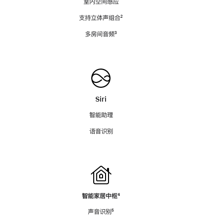
室内空间感应
支持立体声组合
脚
²
注
多房间音频
脚
³
注
Siri
智能助理
语音识别
智能家居中枢
脚
⁴
注
声音识别
脚
⁵