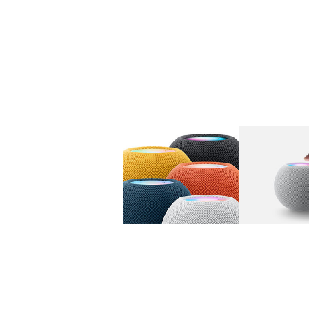
图库
图像
1