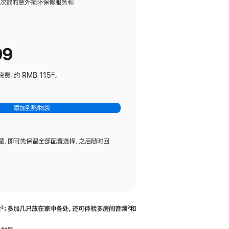
务
限次数的意外损坏保修服务和
计
划
(适
99
用
于
：约 RMB 115‡。
HomePod
mini)
添加到购物袋
藏，即可先保留全部配置选择，之后随时回
合
脚
²；多加几只放在家中各处，还可体验多‍房‍间音频
脚
³和
注
注