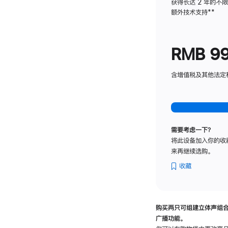
获得长达 2 年的不
额外技术支持
脚
**
注
RMB 9
含增值税及其他法定税费
需要考虑一下？
将此设备加入你的收
来再继续选购。
收藏
购买两只可组建立体声组
广播功能。