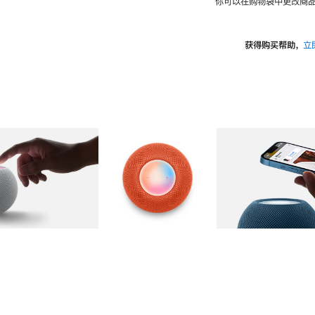
你可以在购物袋中更改商品
获得购买帮助，
立
图库
图像
2
图库
图像
3
图