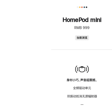
HomePod mini
RMB 999
HomePod
当前浏览
mini
身材小巧，声音超震撼。
全频驱动单元
双振动抵消无源辐射器
—