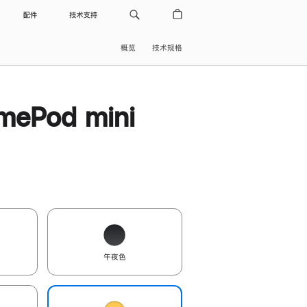
配件
技术支持
概览
技术规格
ePod mini
午夜色