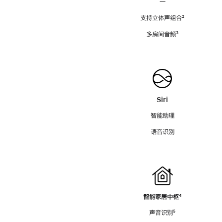
—
支持立体声组合
脚
²
注
多房间音频
脚
³
注
Siri
智能助理
语音识别
智能家居中枢
脚
⁴
注
声音识别
脚
⁵