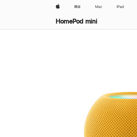
Apple
商店
Mac
iPad
HomePod mini
购
买
HomePod mini