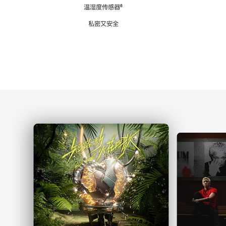
注
温湿度传感器
脚
⁶
注
私密又安全