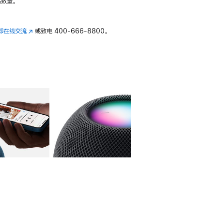
数量。
即在线交流
(在
或致电
400-666-8800。
新
窗
口
中
打
开)
库
图像
4
图库
图像
5