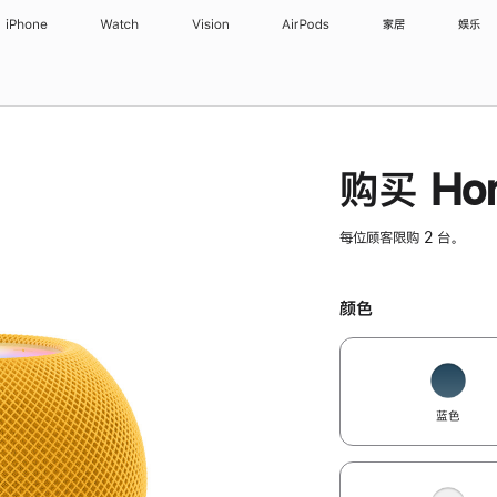
iPhone
Watch
Vision
AirPods
家居
娱乐
购买 Hom
每位顾客限购 2 台。
颜色
蓝色