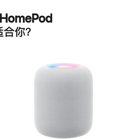
HomePod
适合你？
进
一
步
了
解
HomePod<