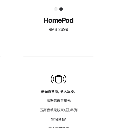
HomePod
RMB 2699
高保真音质，令人沉浸。
高振幅低音单元
五高音单元波束成形阵列
空间音频
脚
¹
注