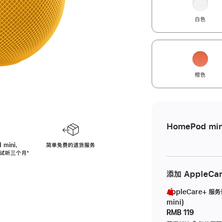
白色
橙色
HomePod min
 mini，
简单免费的退货服务
免费试听三个月
脚
⁺
注
添加 AppleCa
AppleCare+ 服
mini)
RMB 119