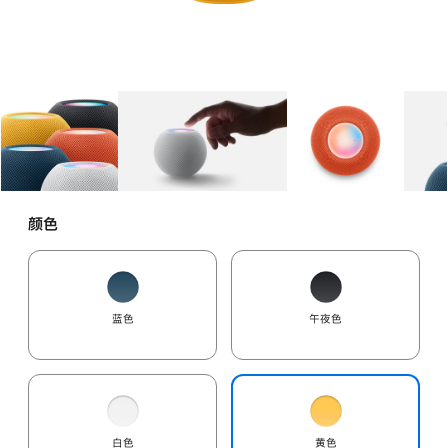
图库
图像
1
图库
图像
2
图库
图像
3
颜色
蓝色
午夜色
白色
黄色