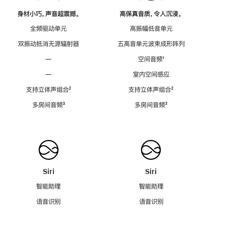
身材小巧，声音超震撼。
高保真音质，令人沉浸。
全频驱动单元
高振幅低音单元
双振动抵消无源辐射器
五高音单元波束成形阵列
—
空间音频
脚
¹
注
—
室内空间感应
支持立体声组合
脚
²
支持立体声组合
脚
²
注
注
多房间音频
脚
³
多房间音频
脚
³
注
注
Siri
Siri
智能助理
智能助理
语音识别
语音识别