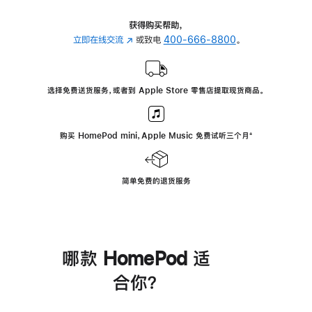
获得购买帮助，
立即在线交流
(在
或致电
400-666-8800
。
新
窗
口
选择免费送货服务，或者到 Apple Store 零售店提取现货商品。
中
打
开)
购买 HomePod mini，Apple Music 免费试听三个月
脚
⁺
注
简单免费的退货服务
哪款 HomePod 适
合你？
进