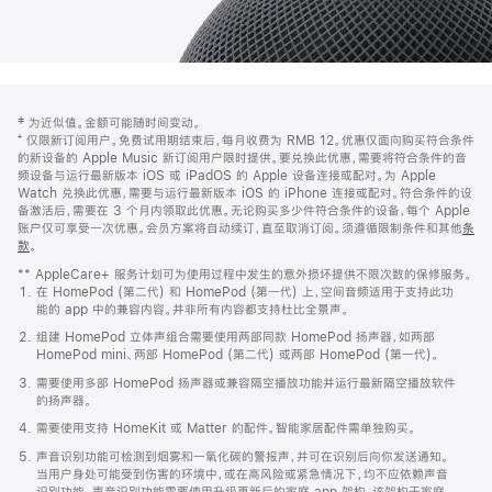
网
脚
‡ 为近似值。金额可能随时间变动。
注
页
⁺ 仅限新订阅用户。免费试用期结束后，每月收费为 RMB 12。优惠仅面向购买符合条件
页
的新设备的 Apple Music 新订阅用户限时提供。要兑换此优惠，需要将符合条件的音
频设备与运行最新版本 iOS 或 iPadOS 的 Apple 设备连接或配对。为 Apple
脚
Watch 兑换此优惠，需要与运行最新版本 iOS 的 iPhone 连接或配对。符合条件的设
备激活后，需要在 3 个月内领取此优惠。无论购买多少件符合条件的设备，每个 Apple
账户仅可享受一次优惠。会员方案将自动续订，直至取消订阅。须遵循限制条件和其他
条
款
。
(在
新
** AppleCare+ 服务计划可为使用过程中发生的意外损坏提供不限次数的保修服务。
窗
在 HomePod (第二代) 和 HomePod (第一代) 上，空间音频适用于支持此功
口
能的 app 中的兼容内容。并非所有内容都支持杜比全景声。
中
打
组建 HomePod 立体声组合需要使用两部同款 HomePod 扬声器，如两部
开)
HomePod mini、两部 HomePod (第二代) 或两部 HomePod (第一代)。
需要使用多部 HomePod 扬声器或兼容隔空播放功能并运行最新隔空播放软件
的扬声器。
需要使用支持 HomeKit 或 Matter 的配件。智能家居配件需单独购买。
声音识别功能可检测到烟雾和一氧化碳的警报声，并可在识别后向你发送通知。
当用户身处可能受到伤害的环境中，或在高风险或紧急情况下，均不应依赖声音
识别功能。声音识别功能需要使用升级更新后的家庭 app 架构，该架构于家庭