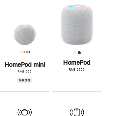
一
步
了
解
HomePod<
HomePod
HomePod mini
RMB 2699
RMB 999
HomePod
当前浏览
mini