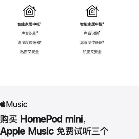
智能家居中枢
脚
⁴
智能家居中枢
脚
⁴
注
注
声音识别
脚
⁵
声音识别
脚
⁵
注
注
温湿度传感器
脚
⁶
温湿度传感器
脚
⁶
注
注
私密又安全
私密又安全
购买 HomePod mini，
Apple Music 免费试听三个