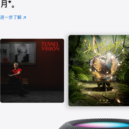
月
脚
⁺。
注
进一步了解
Apple
(在
Music
新
窗
口
中
打
开)