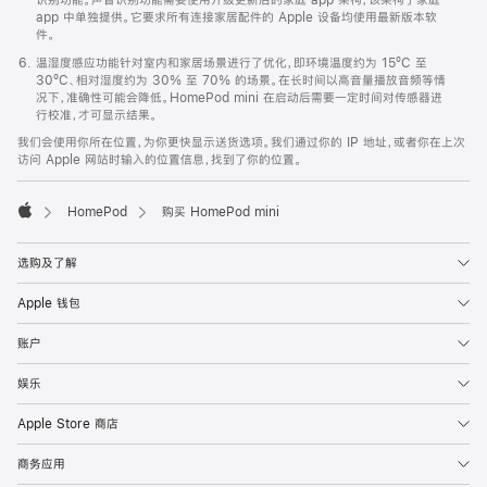
app 中单独提供。它要求所有连接家居配件的 Apple 设备均使用最新版本软
件。
温湿度感应功能针对室内和家居场景进行了优化，即环境温度约为 15ºC 至
30ºC、相对湿度约为 30% 至 70% 的场景。在长时间以高音量播放音频等情
况下，准确性可能会降低。HomePod mini 在启动后需要一定时间对传感器进
行校准，才可显示结果。
我们会使用你所在位置，为你更快显示送货选项。我们通过你的 IP 地址，或者你在上次
访问 Apple 网站时输入的位置信息，找到了你的位置。
HomePod
购买 HomePod mini
Apple
选购及了解
Apple 钱包
账户
娱乐
Apple Store 商店
商务应用