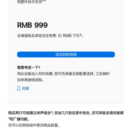
和额外技术支持
脚
**
计
注
划
(适
RMB 999
用
于
含增值税及其他法定税费：约 RMB 115‡。
HomeP
mini)
添加到购物袋
需要考虑一下？
将此设备加入你的收藏，即可先保留全部配置选择，之后随时
回来再继续选购。
收藏
购买两只可组建立体声组合
脚
²；多加几只放在家中各处，还可体验多‍房‍间音频
脚
³和广播功能。
注
注
你可以在购物袋中更改商品数量。