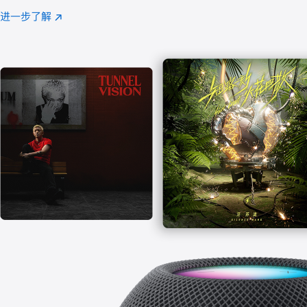
注
进一步了解
Apple
(在
Music
新
窗
口
中
打
开)