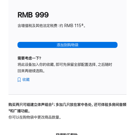
划
(适
RMB 999
用
于
含增值税及其他法定税费：约 RMB 115‡。
HomeP
mini)
添加到购物袋
需要考虑一下？
将此设备加入你的收藏，即可先保留全部配置选择，之后随时
回来再继续选购。
收藏
购买两只可组建立体声组合
脚
²；多加几只放在家中各处，还可体验多‍房‍间音频
脚
³和广播功能。
注
注
你可以在购物袋中更改商品数量。
获得购买帮助，