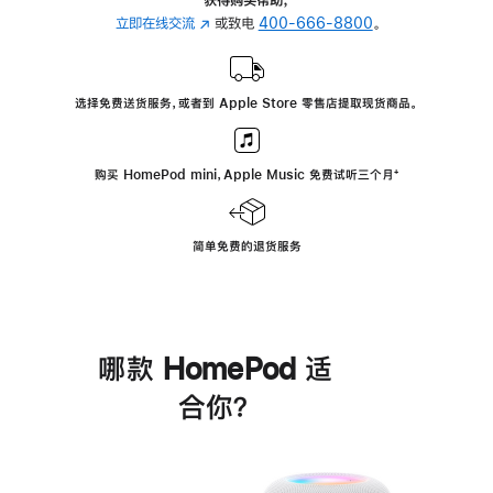
立即在线交流
(在
或致电
400-666-8800
。
新
窗
口
选择免费送货服务，或者到 Apple Store 零售店提取现货商品。
中
打
开)
购买 HomePod mini，Apple Music 免费试听三个月
脚
⁺
注
简单免费的退货服务
哪款 HomePod 适
合你？
进
一
步