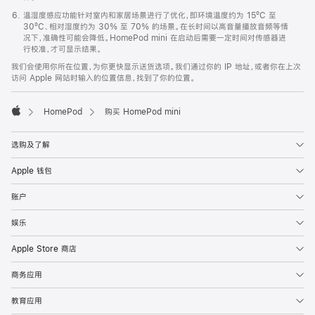
温湿度感应功能针对室内和家居场景进行了优化，即环境温度约为 15ºC 至
30ºC、相对湿度约为 30% 至 70% 的场景。在长时间以高音量播放音频等情
况下，准确性可能会降低。HomePod mini 在启动后需要一定时间对传感器进
行校准，才可显示结果。
我们会使用你所在位置，为你更快显示送货选项。我们通过你的 IP 地址，或者你在上次
访问 Apple 网站时输入的位置信息，找到了你的位置。
HomePod
购买 HomePod mini
Apple
选购及了解
Apple 钱包
账户
娱乐
Apple Store 商店
商务应用
教育应用