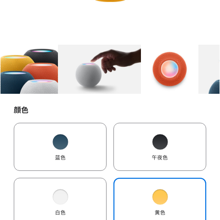
图库
图像
1
图库
图像
2
图库
图像
3
颜色
蓝色
午夜色
白色
黄色