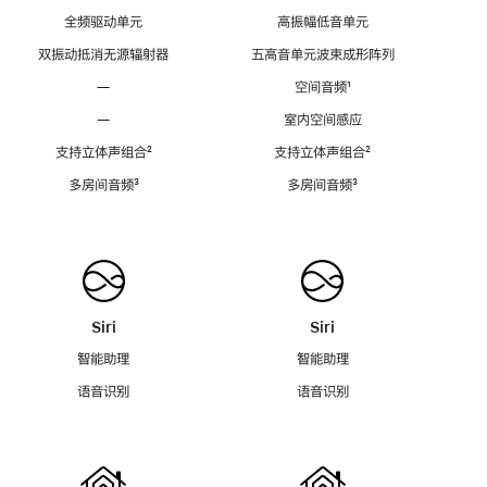
全频驱动单元
高振幅低音单元
双振动抵消无源辐射器
五高音单元波束成形阵列
—
空间音频
脚
¹
注
—
室内空间感应
支持立体声组合
脚
²
支持立体声组合
脚
²
注
注
多房间音频
脚
³
多房间音频
脚
³
注
注
Siri
Siri
智能助理
智能助理
语音识别
语音识别