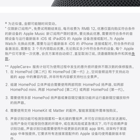
网
脚
‡ 为近似值。金额可能随时间变动。
注
页
⁺ 仅限新订阅用户。免费试用期结束后，每月收费为 RMB 12。优惠仅面向购买符合条件
页
的新设备的 Apple Music 新订阅用户限时提供。要兑换此优惠，需要将符合条件的音
频设备与运行最新版本 iOS 或 iPadOS 的 Apple 设备连接或配对。为 Apple
脚
Watch 兑换此优惠，需要与运行最新版本 iOS 的 iPhone 连接或配对。符合条件的设
备激活后，需要在 3 个月内领取此优惠。无论购买多少件符合条件的设备，每个 Apple
账户仅可享受一次优惠。会员方案将自动续订，直至取消订阅。须遵循限制条件和其他
条
款
。
(在
新
** AppleCare+ 服务计划可为使用过程中发生的意外损坏提供不限次数的保修服务。
窗
在 HomePod (第二代) 和 HomePod (第一代) 上，空间音频适用于支持此功
口
能的 app 中的兼容内容。并非所有内容都支持杜比全景声。
中
打
组建 HomePod 立体声组合需要使用两部同款 HomePod 扬声器，如两部
开)
HomePod mini、两部 HomePod (第二代) 或两部 HomePod (第一代)。
需要使用多部 HomePod 扬声器或兼容隔空播放功能并运行最新隔空播放软件
的扬声器。
需要使用支持 HomeKit 或 Matter 的配件。智能家居配件需单独购买。
声音识别功能可检测到烟雾和一氧化碳的警报声，并可在识别后向你发送通知。
当用户身处可能受到伤害的环境中，或在高风险或紧急情况下，均不应依赖声音
识别功能。声音识别功能需要使用升级更新后的家庭 app 架构，该架构于家庭
app 中单独提供。它要求所有连接家居配件的 Apple 设备均使用最新版本软
件。