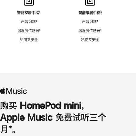
智能家居中枢
脚
⁴
智能家居中枢
脚
⁴
注
注
声音识别
脚
⁵
声音识别
脚
⁵
注
注
温湿度传感器
脚
⁶
温湿度传感器
脚
⁶
注
注
私密又安全
私密又安全
购买 HomePod mini，
Apple Music 免费试听三个
月
脚
⁺。