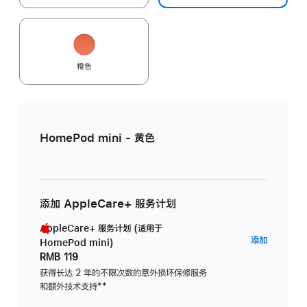
橙色
HomePod mini - 黄色
添加 AppleCare+ 服务计划
AppleCare+ 服务计划 (适用于
AppleC
添加
HomePod mini)
服
RMB 119
务
获得长达 2 年的不限次数的意外损坏保修服务
和额外技术支持
脚
**
计
注