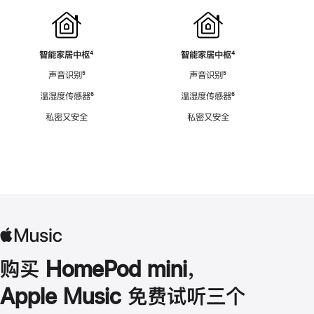
智能家居中枢
脚
⁴
智能家居中枢
脚
⁴
注
注
声音识别
脚
⁵
声音识别
脚
⁵
注
注
温湿度传感器
脚
⁶
温湿度传感器
脚
⁶
注
注
私密又安全
私密又安全
购买 HomePod mini，
Apple Music 免费试听三个