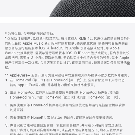
网
脚
‡ 为近似值。金额可能随时间变动。
注
页
⁺ 仅限新订阅用户。免费试用期结束后，每月收费为 RMB 12。优惠仅面向购买符合条件
页
的新设备的 Apple Music 新订阅用户限时提供。要兑换此优惠，需要将符合条件的音
频设备与运行最新版本 iOS 或 iPadOS 的 Apple 设备连接或配对。为 Apple
脚
Watch 兑换此优惠，需要与运行最新版本 iOS 的 iPhone 连接或配对。符合条件的设
备激活后，需要在 3 个月内领取此优惠。无论购买多少件符合条件的设备，每个 Apple
账户仅可享受一次优惠。会员方案将自动续订，直至取消订阅。须遵循限制条件和其他
条
款
。
(在
新
** AppleCare+ 服务计划可为使用过程中发生的意外损坏提供不限次数的保修服务。
窗
在 HomePod (第二代) 和 HomePod (第一代) 上，空间音频适用于支持此功
口
能的 app 中的兼容内容。并非所有内容都支持杜比全景声。
中
打
组建 HomePod 立体声组合需要使用两部同款 HomePod 扬声器，如两部
开)
HomePod mini、两部 HomePod (第二代) 或两部 HomePod (第一代)。
需要使用多部 HomePod 扬声器或兼容隔空播放功能并运行最新隔空播放软件
的扬声器。
需要使用支持 HomeKit 或 Matter 的配件。智能家居配件需单独购买。
声音识别功能可检测到烟雾和一氧化碳的警报声，并可在识别后向你发送通知。
当用户身处可能受到伤害的环境中，或在高风险或紧急情况下，均不应依赖声音
识别功能。声音识别功能需要使用升级更新后的家庭 app 架构，该架构于家庭