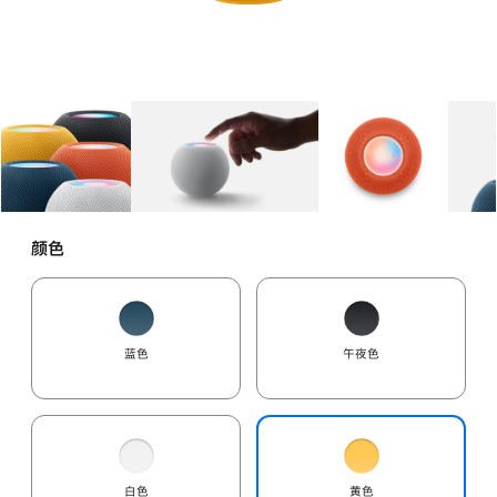
图库
图像
1
图库
图像
2
图库
图像
3
颜色
蓝色
午夜色
白色
黄色