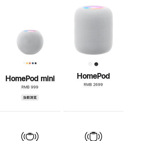
一
步
了
解
HomePod<
HomePod
HomePod mini
RMB 2699
RMB 999
HomePod
当前浏览
mini