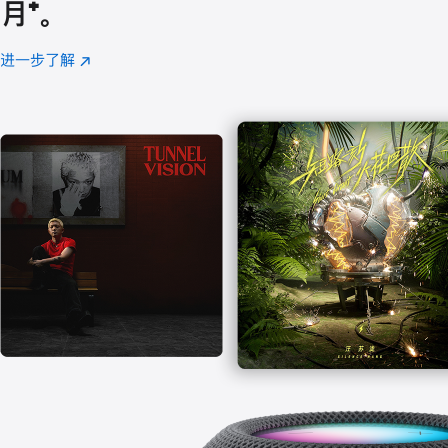
月
脚
⁺。
注
进一步了解
Apple
(在
Music
新
窗
口
中
打
开)