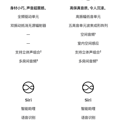
身材小巧，声音超震撼。
高保真音质，令人沉浸。
全频驱动单元
高振幅低音单元
双振动抵消无源辐射器
五高音单元波束成形阵列
—
空间音频
脚
¹
注
—
室内空间感应
支持立体声组合
脚
²
支持立体声组合
脚
²
注
注
多房间音频
脚
³
多房间音频
脚
³
注
注
Siri
Siri
智能助理
智能助理
语音识别
语音识别