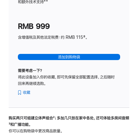
和额外技术支持
脚
**
计
注
划
(适
RMB 999
用
于
含增值税及其他法定税费：约 RMB 115‡。
HomeP
mini)
添加到购物袋
需要考虑一下？
将此设备加入你的收藏，即可先保留全部配置选择，之后随时
回来再继续选购。
收藏
购买两只可组建立体声组合
脚
²；多加几只放在家中各处，还可体验多‍房‍间音频
脚
³和广播功能。
注
注
你可以在购物袋中更改商品数量。