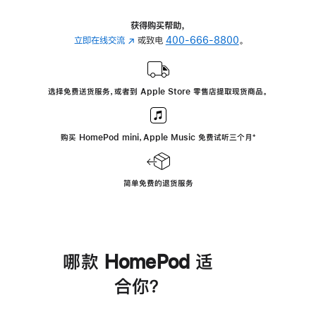
获得购买帮助，
立即在线交流
(在
或致电
400-666-8800
。
新
窗
口
选择免费送货服务，或者到 Apple Store 零售店提取现货商品。
中
打
开)
购买 HomePod mini，Apple Music 免费试听三个月
脚
⁺
注
简单免费的退货服务
哪款 HomePod 适
合你？
进