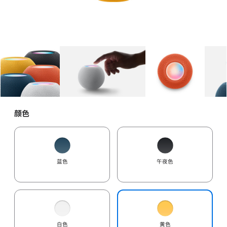
图库
图像
1
图库
图像
2
图库
图像
3
颜色
蓝色
午夜色
白色
黄色