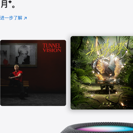
月
脚
⁺。
注
进一步了解
Apple
(在
Music
新
窗
口
中
打
开)