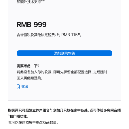
和额外技术支持
脚
**
计
注
划
(适
RMB 999
用
于
含增值税及其他法定税费：约 RMB 115‡。
HomeP
mini)
添加到购物袋
需要考虑一下？
将此设备加入你的收藏，即可先保留全部配置选择，之后随时
回来再继续选购。
收藏
购买两只可组建立体声组合
脚
²；多加几只放在家中各处，还可体验多‍房‍间音频
脚
³和广播功能。
注
注
你可以在购物袋中更改商品数量。