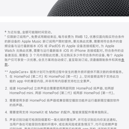
网
脚
‡ 为近似值。金额可能随时间变动。
注
页
⁺ 仅限新订阅用户。免费试用期结束后，每月收费为 RMB 12。优惠仅面向购买符合条件
页
的新设备的 Apple Music 新订阅用户限时提供。要兑换此优惠，需要将符合条件的音
频设备与运行最新版本 iOS 或 iPadOS 的 Apple 设备连接或配对。为 Apple
脚
Watch 兑换此优惠，需要与运行最新版本 iOS 的 iPhone 连接或配对。符合条件的设
备激活后，需要在 3 个月内领取此优惠。无论购买多少件符合条件的设备，每个 Apple
账户仅可享受一次优惠。会员方案将自动续订，直至取消订阅。须遵循限制条件和其他
条
款
。
(在
新
** AppleCare+ 服务计划可为使用过程中发生的意外损坏提供不限次数的保修服务。
窗
在 HomePod (第二代) 和 HomePod (第一代) 上，空间音频适用于支持此功
口
能的 app 中的兼容内容。并非所有内容都支持杜比全景声。
中
打
组建 HomePod 立体声组合需要使用两部同款 HomePod 扬声器，如两部
开)
HomePod mini、两部 HomePod (第二代) 或两部 HomePod (第一代)。
需要使用多部 HomePod 扬声器或兼容隔空播放功能并运行最新隔空播放软件
的扬声器。
需要使用支持 HomeKit 或 Matter 的配件。智能家居配件需单独购买。
声音识别功能可检测到烟雾和一氧化碳的警报声，并可在识别后向你发送通知。
当用户身处可能受到伤害的环境中，或在高风险或紧急情况下，均不应依赖声音
识别功能。声音识别功能需要使用升级更新后的家庭 app 架构，该架构于家庭