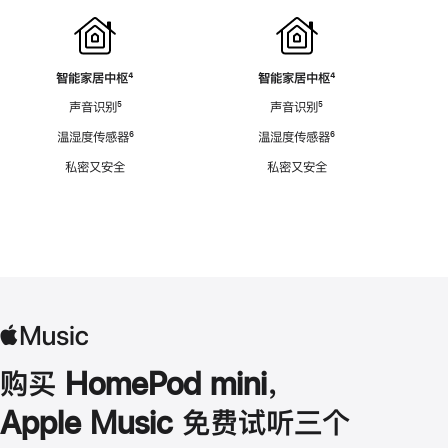
智能家居中枢
脚
⁴
智能家居中枢
脚
⁴
注
注
声音识别
脚
⁵
声音识别
脚
⁵
注
注
温湿度传感器
脚
⁶
温湿度传感器
脚
⁶
注
注
私密又安全
私密又安全
购买 HomePod mini，
Apple Music 免费试听三个