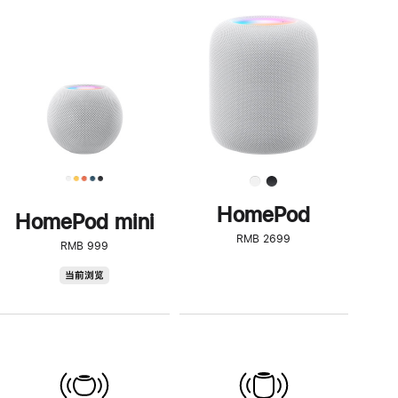
一
步
了
解
HomePod<
HomePod
HomePod mini
RMB 2699
RMB 999
HomePod
当前浏览
mini