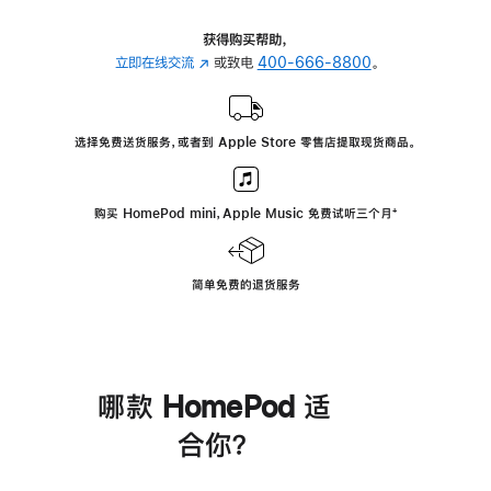
获得购买帮助，
立即在线交流
(在
或致电
400-666-8800
。
新
窗
口
选择免费送货服务，或者到 Apple Store 零售店提取现货商品。
中
打
开)
购买 HomePod mini，Apple Music 免费试听三个月
脚
⁺
注
简单免费的退货服务
哪款 HomePod 适
合你？
进