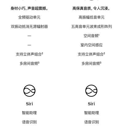
身材小巧，声音超震撼。
高保真音质，令人沉浸。
全频驱动单元
高振幅低音单元
双振动抵消无源辐射器
五高音单元波束成形阵列
—
空间音频
脚
¹
注
—
室内空间感应
支持立体声组合
脚
²
支持立体声组合
脚
²
注
注
多房间音频
脚
³
多房间音频
脚
³
注
注
Siri
Siri
智能助理
智能助理
语音识别
语音识别