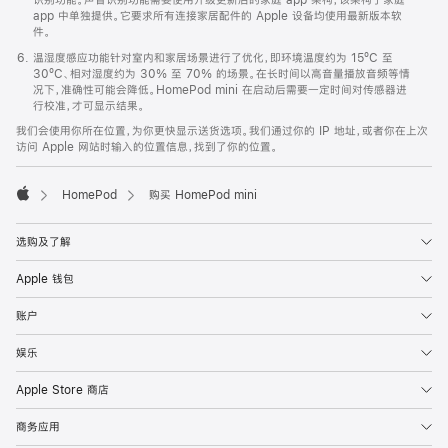
app 中单独提供。它要求所有连接家居配件的 Apple 设备均使用最新版本软
件。
温湿度感应功能针对室内和家居场景进行了优化，即环境温度约为 15ºC 至
30ºC、相对湿度约为 30% 至 70% 的场景。在长时间以高音量播放音频等情
况下，准确性可能会降低。HomePod mini 在启动后需要一定时间对传感器进
行校准，才可显示结果。
我们会使用你所在位置，为你更快显示送货选项。我们通过你的 IP 地址，或者你在上次
访问 Apple 网站时输入的位置信息，找到了你的位置。
HomePod
购买 HomePod mini
Apple
选购及了解
Apple 钱包
账户
娱乐
Apple Store 商店
商务应用