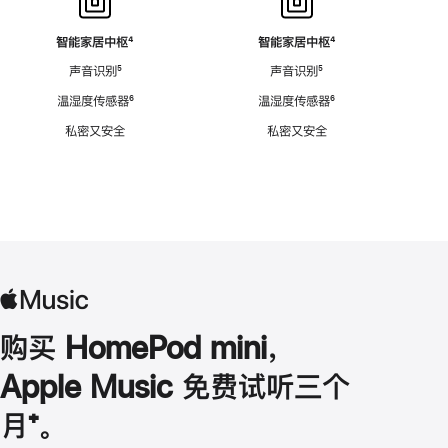
智能家居中枢
脚
⁴
智能家居中枢
脚
⁴
注
注
声音识别
脚
⁵
声音识别
脚
⁵
注
注
温湿度传感器
脚
⁶
温湿度传感器
脚
⁶
注
注
私密又安全
私密又安全
购买 HomePod mini，
Apple Music 免费试听三个
月
脚
⁺。