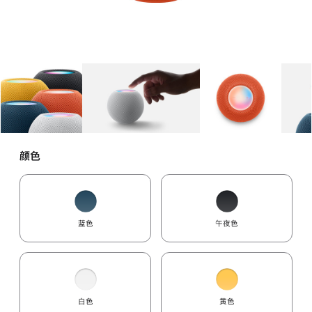
图库
图像
1
图库
图像
2
图库
图像
3
颜色
蓝色
午夜色
白色
黄色