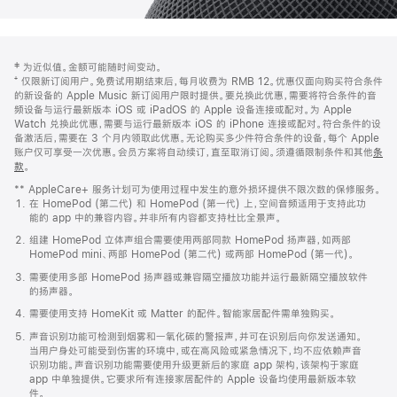
网
脚
‡ 为近似值。金额可能随时间变动。
注
页
⁺ 仅限新订阅用户。免费试用期结束后，每月收费为 RMB 12。优惠仅面向购买符合条件
页
的新设备的 Apple Music 新订阅用户限时提供。要兑换此优惠，需要将符合条件的音
频设备与运行最新版本 iOS 或 iPadOS 的 Apple 设备连接或配对。为 Apple
脚
Watch 兑换此优惠，需要与运行最新版本 iOS 的 iPhone 连接或配对。符合条件的设
备激活后，需要在 3 个月内领取此优惠。无论购买多少件符合条件的设备，每个 Apple
账户仅可享受一次优惠。会员方案将自动续订，直至取消订阅。须遵循限制条件和其他
条
款
。
(在
新
** AppleCare+ 服务计划可为使用过程中发生的意外损坏提供不限次数的保修服务。
窗
在 HomePod (第二代) 和 HomePod (第一代) 上，空间音频适用于支持此功
口
能的 app 中的兼容内容。并非所有内容都支持杜比全景声。
中
打
组建 HomePod 立体声组合需要使用两部同款 HomePod 扬声器，如两部
开)
HomePod mini、两部 HomePod (第二代) 或两部 HomePod (第一代)。
需要使用多部 HomePod 扬声器或兼容隔空播放功能并运行最新隔空播放软件
的扬声器。
需要使用支持 HomeKit 或 Matter 的配件。智能家居配件需单独购买。
声音识别功能可检测到烟雾和一氧化碳的警报声，并可在识别后向你发送通知。
当用户身处可能受到伤害的环境中，或在高风险或紧急情况下，均不应依赖声音
识别功能。声音识别功能需要使用升级更新后的家庭 app 架构，该架构于家庭
app 中单独提供。它要求所有连接家居配件的 Apple 设备均使用最新版本软
件。