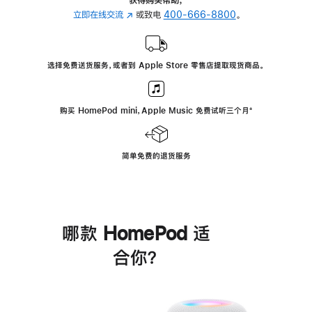
立即在线交流
(在
或致电
400-666-8800
。
新
窗
口
选择免费送货服务，或者到 Apple Store 零售店提取现货商品。
中
打
开)
购买 HomePod mini，Apple Music 免费试听三个月
脚
⁺
注
简单免费的退货服务
哪款 HomePod 适
合你？
进
一
步