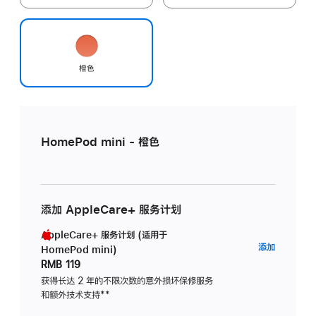
橙色
HomePod mini - 橙色
添加 AppleCare+ 服务计划
AppleCare+ 服务计划 (适用于
AppleC
添加
HomePod mini)
服
RMB 119
务
获得长达 2 年的不限次数的意外损坏保修服务
和额外技术支持
脚
**
计
注