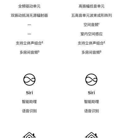
全频驱动单元
高振幅低音单元
双振动抵消无源辐射器
五高音单元波束成形阵列
—
空间音频
脚
¹
注
—
室内空间感应
支持立体声组合
脚
²
支持立体声组合
脚
²
注
注
多房间音频
脚
³
多房间音频
脚
³
注
注
Siri
Siri
智能助理
智能助理
语音识别
语音识别