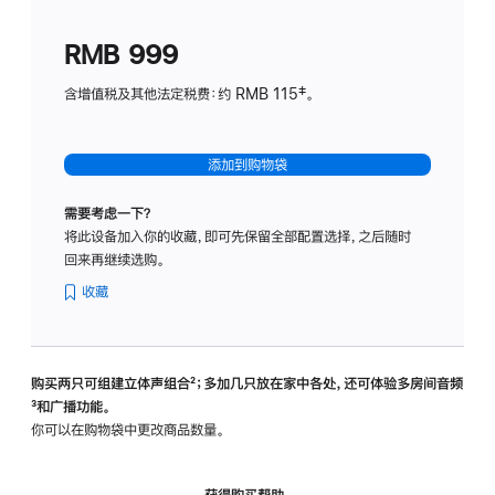
划
(适
RMB 999
用
于
含增值税及其他法定税费：约 RMB 115‡。
HomeP
mini)
添加到购物袋
需要考虑一下？
将此设备加入你的收藏，即可先保留全部配置选择，之后随时
回来再继续选购。
收藏
购买两只可组建立体声组合
脚
²；多加几只放在家中各处，还可体验多‍房‍间音频
脚
³和广播功能。
注
注
你可以在购物袋中更改商品数量。
获得购买帮助，