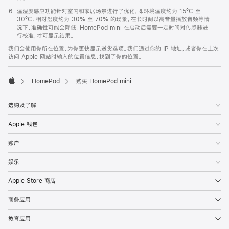
温湿度感应功能针对室内和家居场景进行了优化，即环境温度约为 15ºC 至
30ºC、相对湿度约为 30% 至 70% 的场景。在长时间以高音量播放音频等情
况下，准确性可能会降低。HomePod mini 在启动后需要一定时间对传感器进
行校准，才可显示结果。
我们会使用你所在位置，为你更快显示送货选项。我们通过你的 IP 地址，或者你在上次
访问 Apple 网站时输入的位置信息，找到了你的位置。
HomePod
购买 HomePod mini
Apple
选购及了解
Apple 钱包
账户
娱乐
Apple Store 商店
商务应用
教育应用