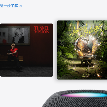
注
进一步了解
Apple
(在
Music
新
窗
口
中
打
开)