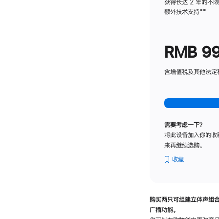
获得长达 2 年的不
额外技术支持
脚
**
注
RMB 9
含增值税及其他法定税费
需要考虑一下？
将此设备加入你的收
来再继续选购。
收藏
购买两只可组建立体声组
广播功能。