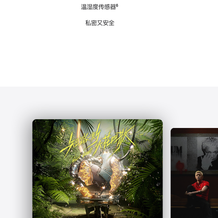
注
温湿度传感器
脚
⁶
注
私密又安全