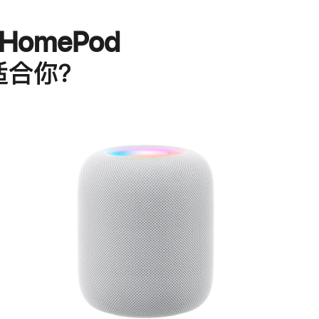
HomePod
适合你？
进
一
步
了
解
HomePod<