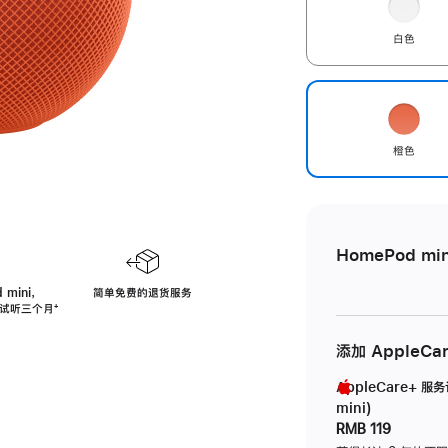
白色
橙色
HomePod min
 mini，
简单免费的退货服务
免费试听三个月
脚
⁺
注
添加 AppleCa
AppleCare+ 服
mini)
RMB 119