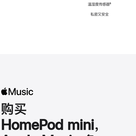
注
温湿度传感器
脚
⁶
注
私密又安全
购买
HomePod mini，