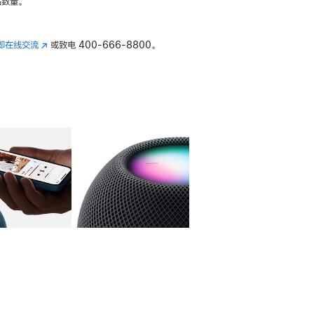
数量。
即在线交流
(在
或致电
400-666-8800。
新
窗
口
中
打
开)
库
图像
4
图库
图像
5