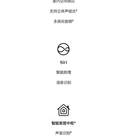
室内空间感应
支持立体声组合
脚
²
注
多房间音频
脚
³
注
Siri
智能助理
语音识别
智能家居中枢
脚
⁴
注
声音识别
脚
⁵