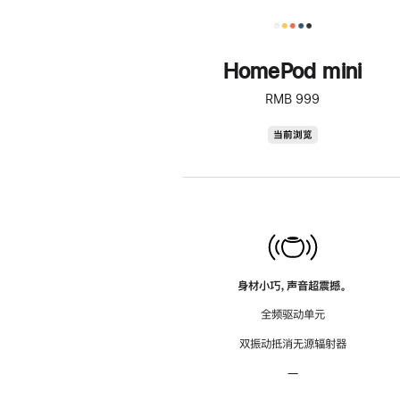
HomePod mini
RMB 999
HomePod
当前浏览
mini
身材小巧，声音超震撼。
全频驱动单元
双振动抵消无源辐射器
—