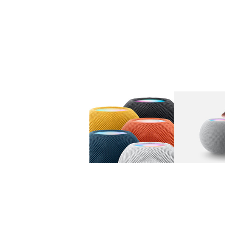
图库
图像
1