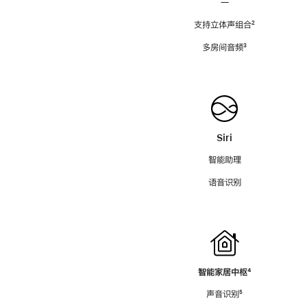
—
支持立体声组合
脚
²
注
多房间音频
脚
³
注
Siri
智能助理
语音识别
智能家居中枢
脚
⁴
注
声音识别
脚
⁵