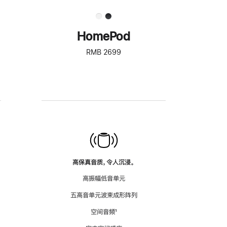
HomePod
RMB 2699
高保真音质，令人沉浸。
高振幅低音单元
五高音单元波束成形阵列
空间音频
脚
¹
注