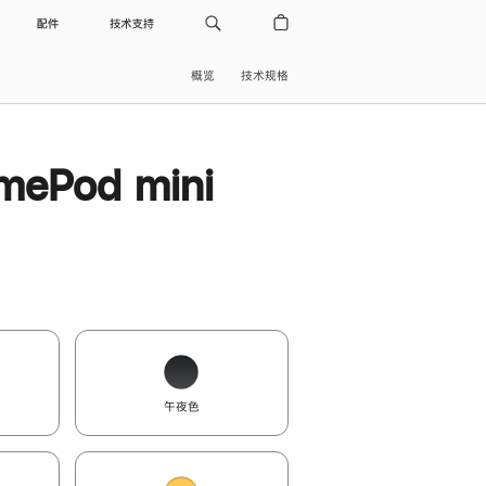
配件
技术支持
概览
技术规格
ePod mini
午夜色