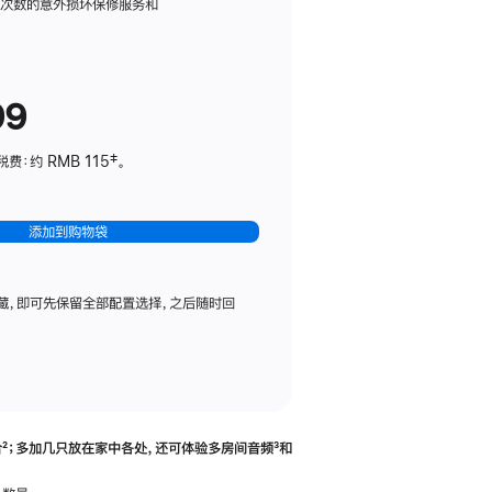
务
限次数的意外损坏保修服务和
计
划
(适
99
用
于
：约 RMB 115‡。
HomePod
mini)
添加到购物袋
藏，即可先保留全部配置选择，之后随时回
合
脚
²；多加几只放在家中各处，还可体验多‍房‍间音频
脚
³和
注
注