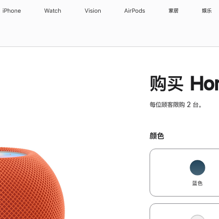
iPhone
Watch
Vision
AirPods
家居
娱乐
购买 Hom
每位顾客限购 2 台。
颜色
蓝色