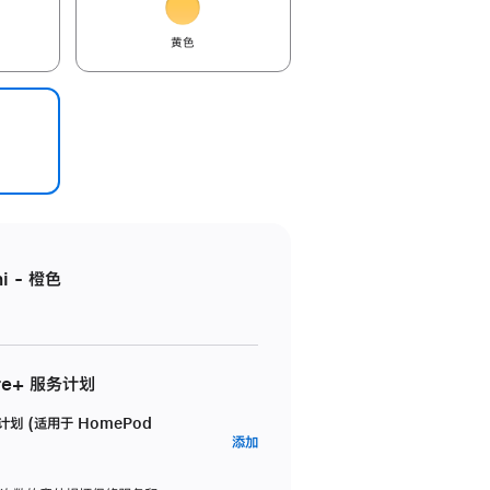
黄色
i - 橙色
re+ 服务计划
务计划 (适用于 HomePod
AppleCare+
添加
服