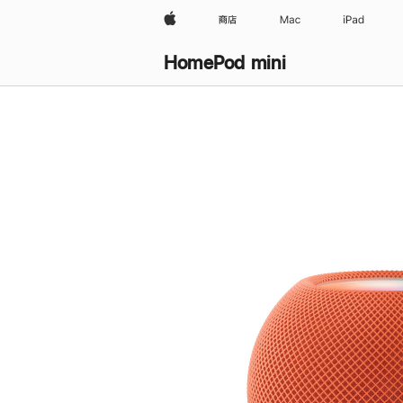
Apple
商店
Mac
iPad
HomePod mini
购
买
HomePod mini