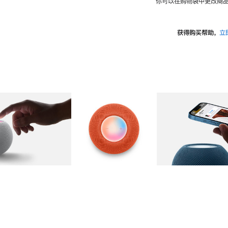
你可以在购物袋中更改商品
获得购买帮助，
立
图库
图像
2
图库
图像
3
图