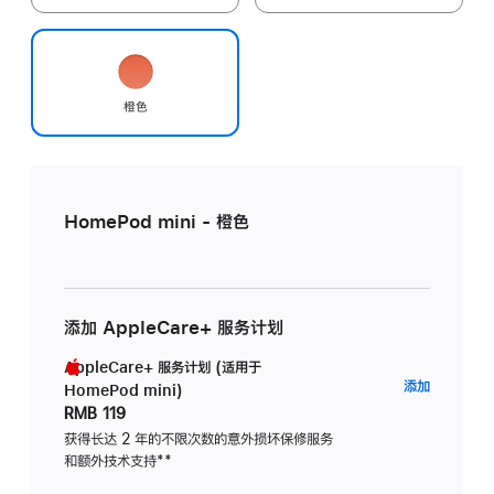
橙色
HomePod mini - 橙色
添加 AppleCare+ 服务计划
AppleCare+ 服务计划 (适用于
AppleC
添加
HomePod mini)
服
RMB 119
务
获得长达 2 年的不限次数的意外损坏保修服务
和额外技术支持
脚
**
计
注