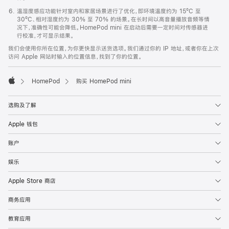
温湿度感应功能针对室内和家居场景进行了优化，即环境温度约为 15ºC 至
30ºC、相对湿度约为 30% 至 70% 的场景。在长时间以高音量播放音频等情
况下，准确性可能会降低。HomePod mini 在启动后需要一定时间对传感器进
行校准，才可显示结果。
我们会使用你所在位置，为你更快显示送货选项。我们通过你的 IP 地址，或者你在上次
访问 Apple 网站时输入的位置信息，找到了你的位置。
HomePod
购买 HomePod mini
Apple
选购及了解
Apple 钱包
账户
娱乐
Apple Store 商店
商务应用
教育应用