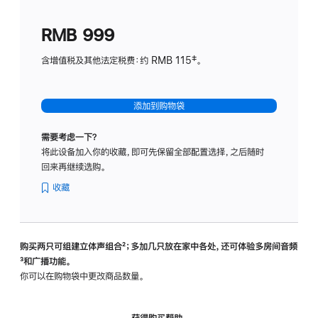
划
(适
RMB 999
用
于
含增值税及其他法定税费：约 RMB 115‡。
HomeP
mini)
添加到购物袋
需要考虑一下？
将此设备加入你的收藏，即可先保留全部配置选择，之后随时
回来再继续选购。
收藏
购买两只可组建立体声组合
脚
²；多加几只放在家中各处，还可体验多‍房‍间音频
脚
³和广播功能。
注
注
你可以在购物袋中更改商品数量。
获得购买帮助，