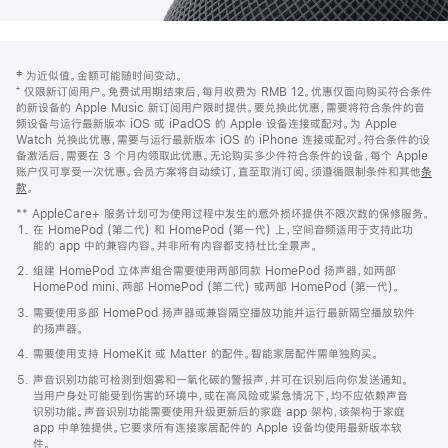
网
脚
‡ 为近似值。金额可能随时间变动。
注
页
⁺ 仅限新订阅用户。免费试用期结束后，每月收费为 RMB 12。优惠仅面向购买符合条件
页
的新设备的 Apple Music 新订阅用户限时提供。要兑换此优惠，需要将符合条件的音
频设备与运行最新版本 iOS 或 iPadOS 的 Apple 设备连接或配对。为 Apple
脚
Watch 兑换此优惠，需要与运行最新版本 iOS 的 iPhone 连接或配对。符合条件的设
备激活后，需要在 3 个月内领取此优惠。无论购买多少件符合条件的设备，每个 Apple
账户仅可享受一次优惠。会员方案将自动续订，直至取消订阅。须遵循限制条件和其他
条
款
。
(在
新
** AppleCare+ 服务计划可为使用过程中发生的意外损坏提供不限次数的保修服务。
窗
在 HomePod (第二代) 和 HomePod (第一代) 上，空间音频适用于支持此功
口
能的 app 中的兼容内容。并非所有内容都支持杜比全景声。
中
打
组建 HomePod 立体声组合需要使用两部同款 HomePod 扬声器，如两部
开)
HomePod mini、两部 HomePod (第二代) 或两部 HomePod (第一代)。
需要使用多部 HomePod 扬声器或兼容隔空播放功能并运行最新隔空播放软件
的扬声器。
需要使用支持 HomeKit 或 Matter 的配件。智能家居配件需单独购买。
声音识别功能可检测到烟雾和一氧化碳的警报声，并可在识别后向你发送通知。
当用户身处可能受到伤害的环境中，或在高风险或紧急情况下，均不应依赖声音
识别功能。声音识别功能需要使用升级更新后的家庭 app 架构，该架构于家庭
app 中单独提供。它要求所有连接家居配件的 Apple 设备均使用最新版本软
件。