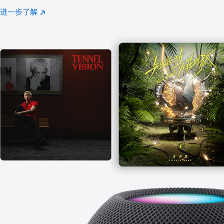
注
进一步了解
Apple
(在
Music
新
窗
口
中
打
开)