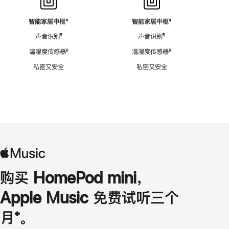
智能家居中枢
脚
⁴
智能家居中枢
脚
⁴
注
注
声音识别
脚
⁵
声音识别
脚
⁵
注
注
温湿度传感器
脚
⁶
温湿度传感器
脚
⁶
注
注
私密又安全
私密又安全
购买 HomePod mini，
Apple Music 免费试听三个
月
脚
⁺。