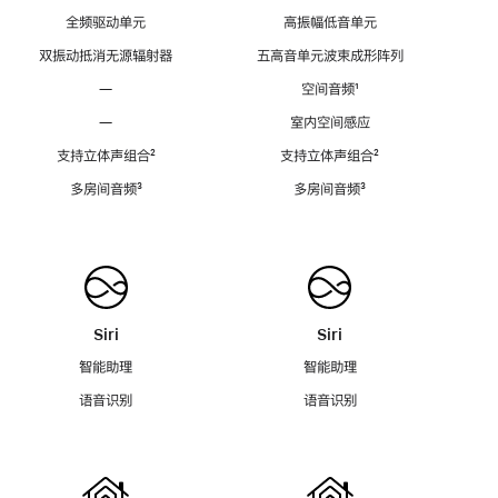
全频驱动单元
高振幅低音单元
双振动抵消无源辐射器
五高音单元波束成形阵列
—
空间音频
脚
¹
注
—
室内空间感应
支持立体声组合
脚
²
支持立体声组合
脚
²
注
注
多房间音频
脚
³
多房间音频
脚
³
注
注
Siri
Siri
智能助理
智能助理
语音识别
语音识别