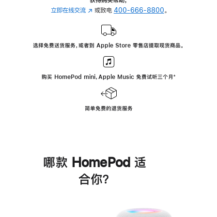
立即在线交流
(在
或致电
400-666-8800
。
新
窗
口
选择免费送货服务，或者到 Apple Store 零售店提取现货商品。
中
打
开)
购买 HomePod mini，Apple Music 免费试听三个月
脚
⁺
注
简单免费的退货服务
哪款 HomePod 适
合你？
进
一
步