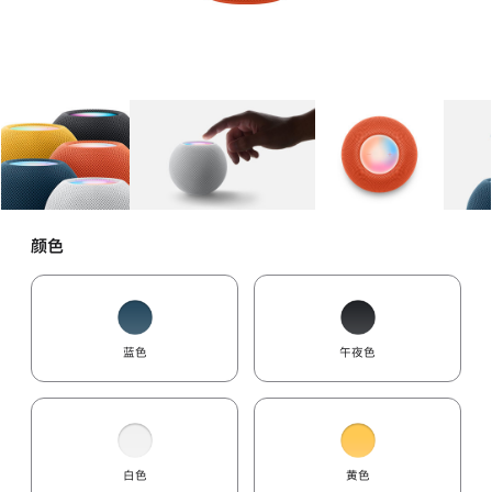
图库
图像
1
图库
图像
2
图库
图像
3
颜色
蓝色
午夜色
白色
黄色