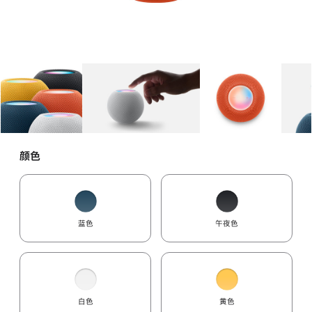
图库
图像
1
图库
图像
2
图库
图像
3
颜色
蓝色
午夜色
白色
黄色