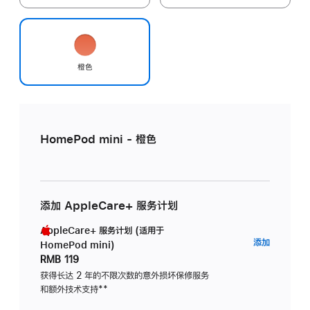
橙色
HomePod mini - 橙色
添加 AppleCare+ 服务计划
AppleCare+ 服务计划 (适用于
AppleC
添加
HomePod mini)
服
RMB 119
务
获得长达 2 年的不限次数的意外损坏保修服务
和额外技术支持
脚
**
计
注