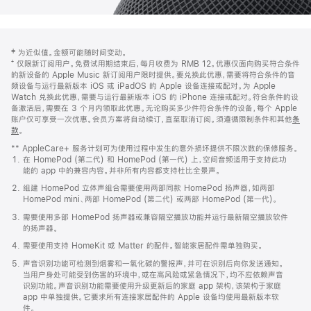
网
脚
‡ 为近似值。金额可能随时间变动。
注
页
⁺ 仅限新订阅用户。免费试用期结束后，每月收费为 RMB 12。优惠仅面向购买符合条件
页
的新设备的 Apple Music 新订阅用户限时提供。要兑换此优惠，需要将符合条件的音
频设备与运行最新版本 iOS 或 iPadOS 的 Apple 设备连接或配对。为 Apple
脚
Watch 兑换此优惠，需要与运行最新版本 iOS 的 iPhone 连接或配对。符合条件的设
备激活后，需要在 3 个月内领取此优惠。无论购买多少件符合条件的设备，每个 Apple
账户仅可享受一次优惠。会员方案将自动续订，直至取消订阅。须遵循限制条件和其他
条
款
。
(在
新
** AppleCare+ 服务计划可为使用过程中发生的意外损坏提供不限次数的保修服务。
窗
在 HomePod (第二代) 和 HomePod (第一代) 上，空间音频适用于支持此功
口
能的 app 中的兼容内容。并非所有内容都支持杜比全景声。
中
打
组建 HomePod 立体声组合需要使用两部同款 HomePod 扬声器，如两部
开)
HomePod mini、两部 HomePod (第二代) 或两部 HomePod (第一代)。
需要使用多部 HomePod 扬声器或兼容隔空播放功能并运行最新隔空播放软件
的扬声器。
需要使用支持 HomeKit 或 Matter 的配件。智能家居配件需单独购买。
声音识别功能可检测到烟雾和一氧化碳的警报声，并可在识别后向你发送通知。
当用户身处可能受到伤害的环境中，或在高风险或紧急情况下，均不应依赖声音
识别功能。声音识别功能需要使用升级更新后的家庭 app 架构，该架构于家庭
app 中单独提供。它要求所有连接家居配件的 Apple 设备均使用最新版本软
件。