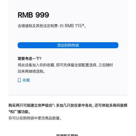
划
(适
RMB 999
用
于
含增值税及其他法定税费：约 RMB 115‡。
HomeP
mini)
添加到购物袋
需要考虑一下？
将此设备加入你的收藏，即可先保留全部配置选择，之后随时
回来再继续选购。
收藏
购买两只可组建立体声组合
脚
²；多加几只放在家中各处，还可体验多‍房‍间音频
脚
³和广播功能。
注
注
你可以在购物袋中更改商品数量。
获得购买帮助，