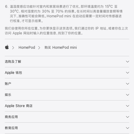
温湿度感应功能针对室内和家居场景进行了优化，即环境温度约为 15ºC 至
30ºC、相对湿度约为 30% 至 70% 的场景。在长时间以高音量播放音频等情
况下，准确性可能会降低。HomePod mini 在启动后需要一定时间对传感器进
行校准，才可显示结果。
我们会使用你所在位置，为你更快显示送货选项。我们通过你的 IP 地址，或者你在上次
访问 Apple 网站时输入的位置信息，找到了你的位置。
HomePod
购买 HomePod mini
Apple
选购及了解
Apple 钱包
账户
娱乐
Apple Store 商店
商务应用
教育应用