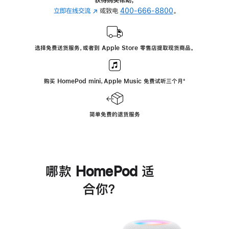
立即在线交流
(在
或致电
400-666-8800
。
新
窗
口
选择免费送货服务，或者到 Apple Store 零售店提取现货商品。
中
打
开)
购买 HomePod mini，Apple Music 免费试听三个月
脚
⁺
注
简单免费的退货服务
哪款 HomePod 适
合你？
进
一
步