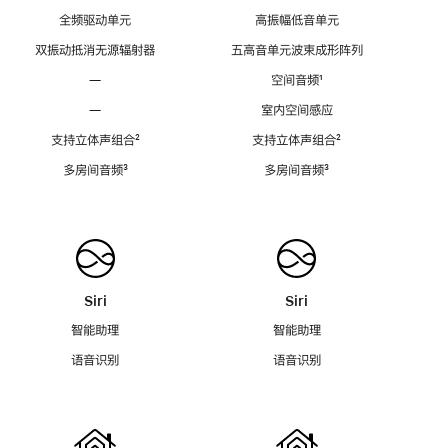
全频驱动单元
高振幅低音单元
双振动抵消无源辐射器
五高音单元波束成形阵列
—
空间音频
脚
¹
注
—
室内空间感应
支持立体声组合
脚
²
支持立体声组合
脚
²
注
注
多房间音频
脚
³
多房间音频
脚
³
注
注
Siri
Siri
智能助理
智能助理
语音识别
语音识别