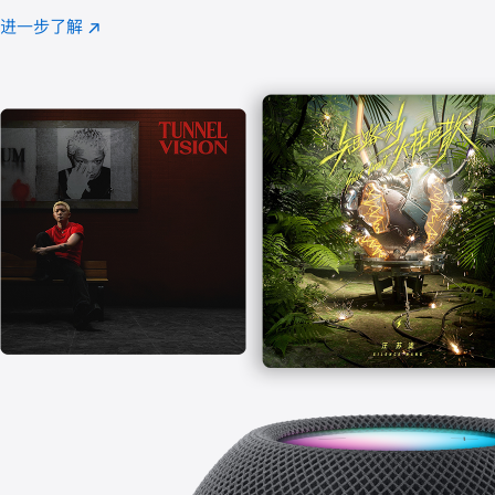
注
进一步了解
Apple
(在
Music
新
窗
口
中
打
开)