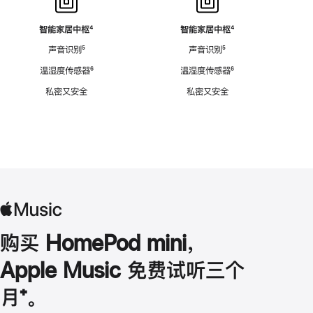
智能家居中枢
脚
⁴
智能家居中枢
脚
⁴
注
注
声音识别
脚
⁵
声音识别
脚
⁵
注
注
温湿度传感器
脚
⁶
温湿度传感器
脚
⁶
注
注
私密又安全
私密又安全
购买 HomePod mini，
Apple Music 免费试听三个
月
脚
⁺。