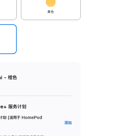
黄色
i - 橙色
re+ 服务计划
务计划 (适用于 HomePod
AppleCare+
添加
服