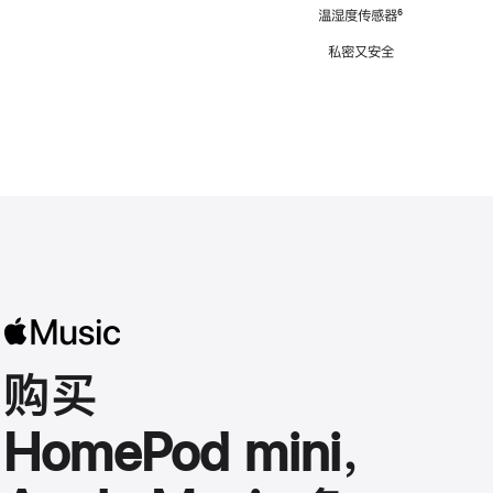
注
温湿度传感器
脚
⁶
注
私密又安全
购买
HomePod mini，