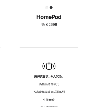
HomePod
RMB 2699
高保真音质，令人沉浸。
高振幅低音单元
五高音单元波束成形阵列
空间音频
脚
¹
注