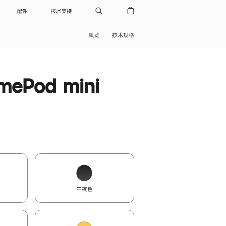
配件
技术支持
概览
技术规格
ePod mini
午夜色