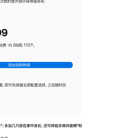
务
限次数的意外损坏保修服务和
计
划
(适
99
用
于
：约 RMB 115‡。
HomePod
mini)
添加到购物袋
藏，即可先保留全部配置选择，之后随时回
合
脚
²；多加几只放在家中各处，还可体验多‍房‍间音频
脚
³和
注
注