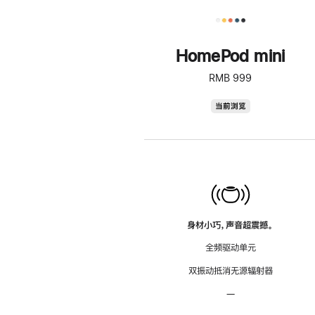
HomePod mini
RMB 999
HomePod
当前浏览
mini
身材小巧，声音超震撼。
全频驱动单元
双振动抵消无源辐射器
—