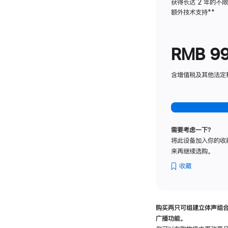
获得长达 2 年的不
额外技术支持
脚
**
注
RMB 9
含增值税及其他法定税费
需要考虑一下？
将此设备加入你的收
来再继续选购。
收藏
购买两只可组建立体声组
广播功能。