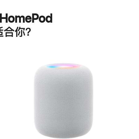
HomePod
适合你？
进
一
步
了
解
HomePod<