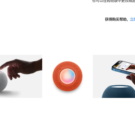
你可以在购物袋中更改商品
获得购买帮助，
立
图库
图像
2
图库
图像
3
图