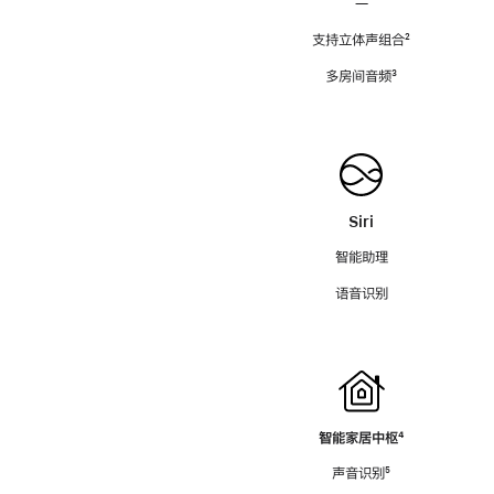
—
支持立体声组合
脚
²
注
多房间音频
脚
³
注
Siri
智能助理
语音识别
智能家居中枢
脚
⁴
注
声音识别
脚
⁵