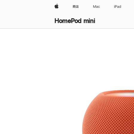
Apple
商店
Mac
iPad
HomePod mini
购
买
HomePod mini