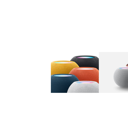
图库
图像
1