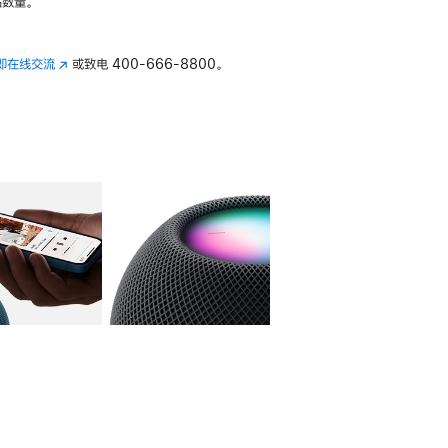
数量。
即在线交流
(在
或致电
400-666-8800。
新
窗
口
中
打
开)
库
图像
4
图库
图像
5