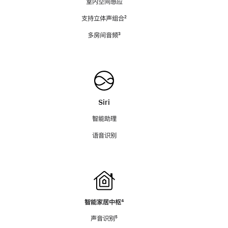
室内空间感应
支持立体声组合
脚
²
注
多房间音频
脚
³
注
Siri
智能助理
语音识别
智能家居中枢
脚
⁴
注
声音识别
脚
⁵