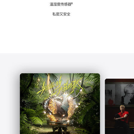
注
温湿度传感器
脚
⁶
注
私密又安全