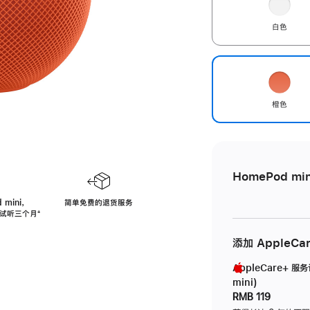
白色
橙色
HomePod min
 mini，
简单免费的退货服务
免费试听三个月
脚
⁺
注
添加 AppleCa
AppleCare+ 服
mini)
RMB 119