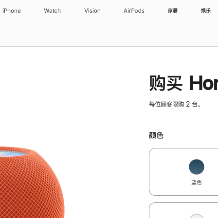
iPhone
Watch
Vision
AirPods
家居
娱乐
购买 Hom
每位顾客限购 2 台。
颜色
蓝色