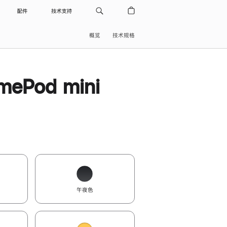
配件
技术支持
概览
技术规格
ePod mini
午夜色