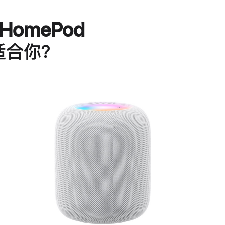
HomePod
适合你？
进
一
步
了
解
HomePod<