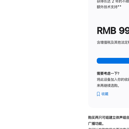
获得长达 2 年的不
额外技术支持
脚
**
注
RMB 9
含增值税及其他法定税费
需要考虑一下？
将此设备加入你的收
来再继续选购。
收藏
购买两只可组建立体声组
广播功能。