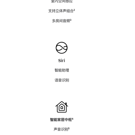
室内空间感应
支持立体声组合
脚
²
注
多房间音频
脚
³
注
Siri
智能助理
语音识别
智能家居中枢
脚
⁴
注
声音识别
脚
⁵