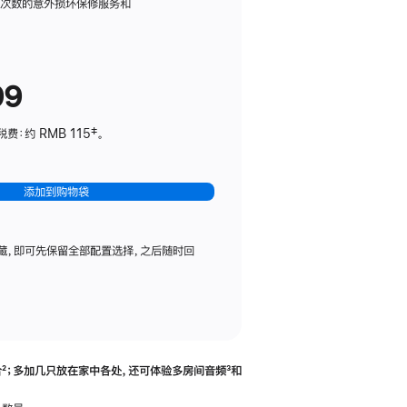
务
限次数的意外损坏保修服务和
计
划
(适
99
用
于
：约 RMB 115‡。
HomePod
mini)
添加到购物袋
藏，即可先保留全部配置选择，之后随时回
合
脚
²；多加几只放在家中各处，还可体验多‍房‍间音频
脚
³和
注
注