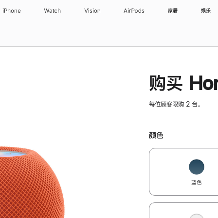
iPhone
Watch
Vision
AirPods
家居
娱乐
购买 Hom
每位顾客限购 2 台。
颜色
蓝色