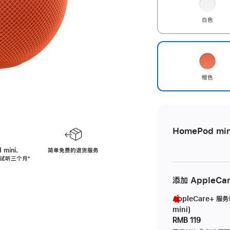
白色
橙色
HomePod min
 mini，
简单免费的退货服务
免费试听三个月
脚
⁺
注
添加 AppleCa
AppleCare+ 服
mini)
RMB 119