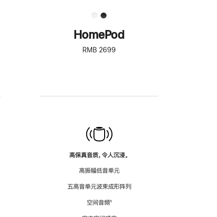
HomePod
RMB 2699
高保真音质，令人沉浸。
高振幅低音单元
五高音单元波束成形阵列
空间音频
脚
¹
注