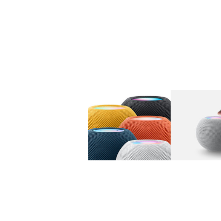
图库
图像
1