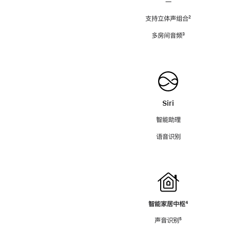
—
支持立体声组合
脚
²
注
多房间音频
脚
³
注
Siri
智能助理
语音识别
智能家居中枢
脚
⁴
注
声音识别
脚
⁵