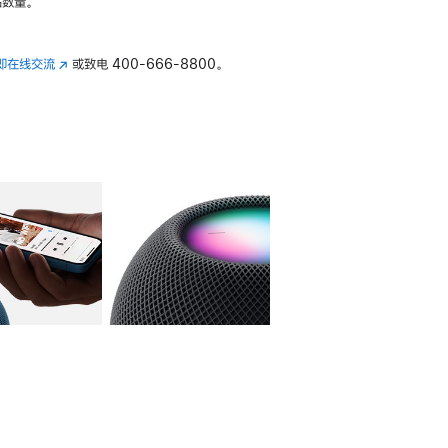
数量。
即在线交流
(在
或致电
400-666-8800。
新
窗
口
中
打
开)
库
图像
4
图库
图像
5