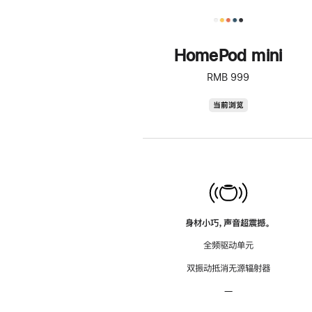
HomePod mini
RMB 999
HomePod
当前浏览
mini
身材小巧，声音超震撼。
全频驱动单元
双振动抵消无源辐射器
—