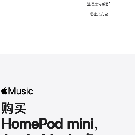
注
温湿度传感器
脚
⁶
注
私密又安全
购买
HomePod mini，