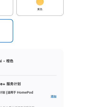
黄色
i - 橙色
re+ 服务计划
务计划 (适用于 HomePod
AppleCare+
添加
服