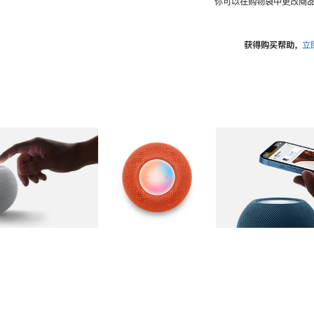
你可以在购物袋中更改商品
获得购买帮助，
立
图库
图像
2
图库
图像
3
图