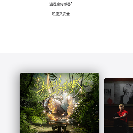
注
温湿度传感器
脚
⁶
注
私密又安全