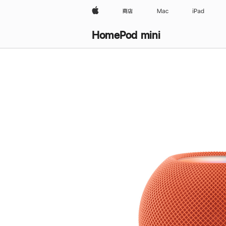
Apple
商店
Mac
iPad
HomePod mini
购
买
HomePod mini