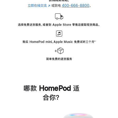
立即在线交流
(在
或致电
400-666-8800
。
新
窗
口
选择免费送货服务，或者到 Apple Store 零售店提取现货商品。
中
打
开)
购买 HomePod mini，Apple Music 免费试听三个月
脚
⁺
注
简单免费的退货服务
哪款 HomePod 适
合你？
进
一
步