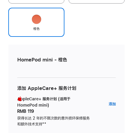
橙色
HomePod mini - 橙色
添加 AppleCare+ 服务计划
AppleCare+ 服务计划 (适用于
AppleC
添加
HomePod mini)
服
RMB 119
务
获得长达 2 年的不限次数的意外损坏保修服务
和额外技术支持
脚
**
计
注