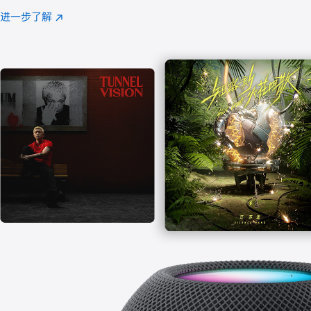
注
进一步了解
Apple
(在
Music
新
窗
口
中
打
开)