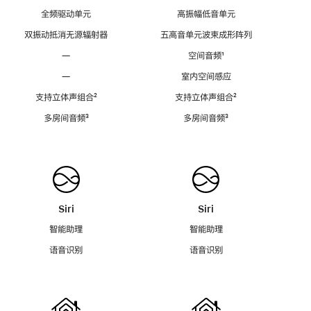
全频驱动单元
高振幅低音单元
双振动抵消无源辐射器
五高音单元波束成形阵列
—
空间音频
脚
¹
注
—
室内空间感应
支持立体声组合
脚
²
支持立体声组合
脚
²
注
注
多房间音频
脚
³
多房间音频
脚
³
注
注
Siri
Siri
智能助理
智能助理
语音识别
语音识别