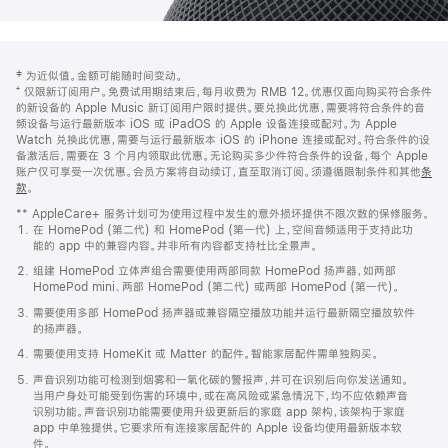
网
脚
‡ 为近似值。金额可能随时间变动。
注
页
⁺ 仅限新订阅用户。免费试用期结束后，每月收费为 RMB 12。优惠仅面向购买符合条件
页
的新设备的 Apple Music 新订阅用户限时提供。要兑换此优惠，需要将符合条件的音
频设备与运行最新版本 iOS 或 iPadOS 的 Apple 设备连接或配对。为 Apple
脚
Watch 兑换此优惠，需要与运行最新版本 iOS 的 iPhone 连接或配对。符合条件的设
备激活后，需要在 3 个月内领取此优惠。无论购买多少件符合条件的设备，每个 Apple
账户仅可享受一次优惠。会员方案将自动续订，直至取消订阅。须遵循限制条件和其他
条
款
。
(在
新
** AppleCare+ 服务计划可为使用过程中发生的意外损坏提供不限次数的保修服务。
窗
在 HomePod (第二代) 和 HomePod (第一代) 上，空间音频适用于支持此功
口
能的 app 中的兼容内容。并非所有内容都支持杜比全景声。
中
打
组建 HomePod 立体声组合需要使用两部同款 HomePod 扬声器，如两部
开)
HomePod mini、两部 HomePod (第二代) 或两部 HomePod (第一代)。
需要使用多部 HomePod 扬声器或兼容隔空播放功能并运行最新隔空播放软件
的扬声器。
需要使用支持 HomeKit 或 Matter 的配件。智能家居配件需单独购买。
声音识别功能可检测到烟雾和一氧化碳的警报声，并可在识别后向你发送通知。
当用户身处可能受到伤害的环境中，或在高风险或紧急情况下，均不应依赖声音
识别功能。声音识别功能需要使用升级更新后的家庭 app 架构，该架构于家庭
app 中单独提供。它要求所有连接家居配件的 Apple 设备均使用最新版本软
件。