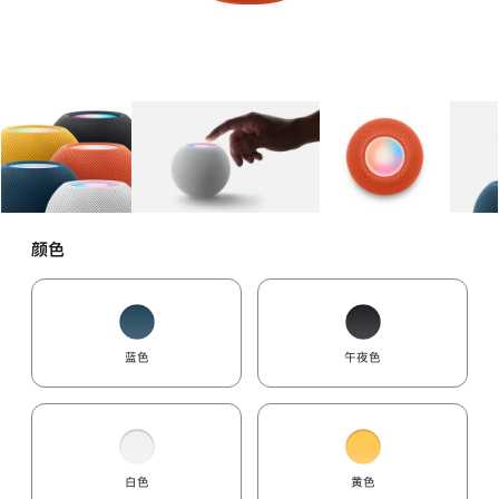
图库
图像
1
图库
图像
2
图库
图像
3
颜色
蓝色
午夜色
白色
黄色