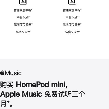
智能家居中枢
脚
⁴
智能家居中枢
脚
⁴
注
注
声音识别
脚
⁵
声音识别
脚
⁵
注
注
温湿度传感器
脚
⁶
温湿度传感器
脚
⁶
注
注
私密又安全
私密又安全
购买 HomePod mini，
Apple Music 免费试听三个
月
脚
⁺。