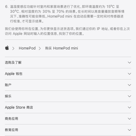
温湿度感应功能针对室内和家居场景进行了优化，即环境温度约为 15ºC 至
30ºC、相对湿度约为 30% 至 70% 的场景。在长时间以高音量播放音频等情
况下，准确性可能会降低。HomePod mini 在启动后需要一定时间对传感器进
行校准，才可显示结果。
我们会使用你所在位置，为你更快显示送货选项。我们通过你的 IP 地址，或者你在上次
访问 Apple 网站时输入的位置信息，找到了你的位置。
HomePod
购买 HomePod mini
Apple
选购及了解
Apple 钱包
账户
娱乐
Apple Store 商店
商务应用
教育应用