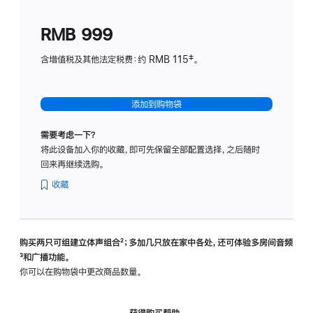
划
(适
RMB 999
用
于
含增值税及其他法定税费：约 RMB 115‡。
HomeP
mini)
添加到购物袋
需要考虑一下？
将此设备加入你的收藏，即可先保留全部配置选择，之后随时
回来再继续选购。
收藏
购买两只可组建立体声组合
脚
²；多加几只放在家中各处，还可体验多‍房‍间音频
脚
³和广播功能。
注
注
你可以在购物袋中更改商品数量。
获得购买帮助，