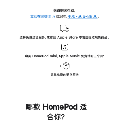
获得购买帮助，
立即在线交流
(在
或致电
400-666-8800
。
新
窗
口
选择免费送货服务，或者到 Apple Store 零售店提取现货商品。
中
打
开)
购买 HomePod mini，Apple Music 免费试听三个月
脚
⁺
注
简单免费的退货服务
哪款 HomePod 适
合你？
进