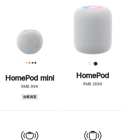
一
步
了
解
HomePod<
HomePod
HomePod mini
RMB 2699
RMB 999
HomePod
当前浏览
mini