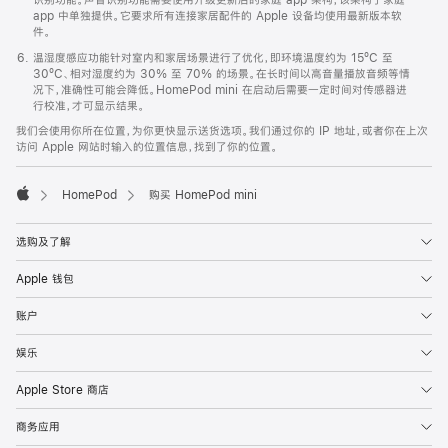
app 中单独提供。它要求所有连接家居配件的 Apple 设备均使用最新版本软
件。
温湿度感应功能针对室内和家居场景进行了优化，即环境温度约为 15ºC 至
30ºC、相对湿度约为 30% 至 70% 的场景。在长时间以高音量播放音频等情
况下，准确性可能会降低。HomePod mini 在启动后需要一定时间对传感器进
行校准，才可显示结果。
我们会使用你所在位置，为你更快显示送货选项。我们通过你的 IP 地址，或者你在上次
访问 Apple 网站时输入的位置信息，找到了你的位置。
HomePod
购买 HomePod mini
Apple
选购及了解
Apple 钱包
账户
娱乐
Apple Store 商店
商务应用