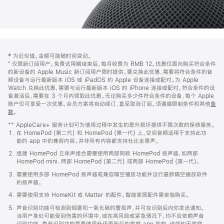
网
脚
‡ 为近似值。金额可能随时间变动。
注
页
⁺ 仅限新订阅用户。免费试用期结束后，每月收费为 RMB 12。优惠仅面向购买符合条件
页
的新设备的 Apple Music 新订阅用户限时提供。要兑换此优惠，需要将符合条件的音
频设备与运行最新版本 iOS 或 iPadOS 的 Apple 设备连接或配对。为 Apple
脚
Watch 兑换此优惠，需要与运行最新版本 iOS 的 iPhone 连接或配对。符合条件的设
备激活后，需要在 3 个月内领取此优惠。无论购买多少件符合条件的设备，每个 Apple
账户仅可享受一次优惠。会员方案将自动续订，直至取消订阅。须遵循限制条件和其他
条
款
。
(在
新
** AppleCare+ 服务计划可为使用过程中发生的意外损坏提供不限次数的保修服务。
窗
在 HomePod (第二代) 和 HomePod (第一代) 上，空间音频适用于支持此功
口
能的 app 中的兼容内容。并非所有内容都支持杜比全景声。
中
打
组建 HomePod 立体声组合需要使用两部同款 HomePod 扬声器，如两部
开)
HomePod mini、两部 HomePod (第二代) 或两部 HomePod (第一代)。
需要使用多部 HomePod 扬声器或兼容隔空播放功能并运行最新隔空播放软件
的扬声器。
需要使用支持 HomeKit 或 Matter 的配件。智能家居配件需单独购买。
声音识别功能可检测到烟雾和一氧化碳的警报声，并可在识别后向你发送通知。
当用户身处可能受到伤害的环境中，或在高风险或紧急情况下，均不应依赖声音
识别功能。声音识别功能需要使用升级更新后的家庭 app 架构，该架构于家庭