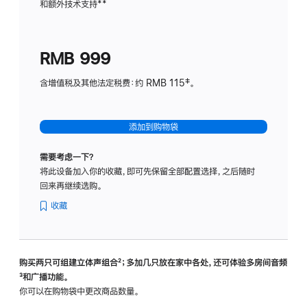
和额外技术支持
脚
**
计
注
划
(适
RMB 999
用
于
含增值税及其他法定税费：约 RMB 115‡。
HomeP
mini)
添加到购物袋
需要考虑一下？
将此设备加入你的收藏，即可先保留全部配置选择，之后随时
回来再继续选购。
收藏
购买两只可组建立体声组合
脚
²；多加几只放在家中各处，还可体验多‍房‍间音频
脚
³和广播功能。
注
注
你可以在购物袋中更改商品数量。