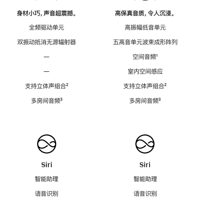
身材小巧，声音超震撼。
高保真音质，令人沉浸。
全频驱动单元
高振幅低音单元
双振动抵消无源辐射器
五高音单元波束成形阵列
—
空间音频
脚
¹
注
—
室内空间感应
支持立体声组合
脚
²
支持立体声组合
脚
²
注
注
多房间音频
脚
³
多房间音频
脚
³
注
注
Siri
Siri
智能助理
智能助理
语音识别
语音识别