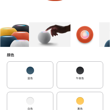
图库
图像
1
图库
图像
2
图库
图像
3
颜色
蓝色
午夜色
白色
黄色