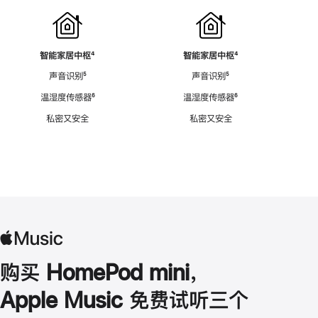
智能家居中枢
脚
⁴
智能家居中枢
脚
⁴
注
注
声音识别
脚
⁵
声音识别
脚
⁵
注
注
温湿度传感器
脚
⁶
温湿度传感器
脚
⁶
注
注
私密又安全
私密又安全
购买 HomePod mini，
Apple Music 免费试听三个