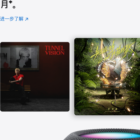
月
脚
⁺。
注
进一步了解
Apple
(在
Music
新
窗
口
中
打
开)