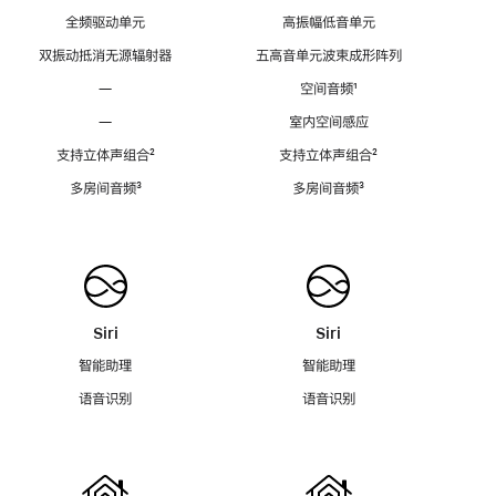
全频驱动单元
高振幅低音单元
双振动抵消无源辐射器
五高音单元波束成形阵列
—
空间音频
脚
¹
注
—
室内空间感应
支持立体声组合
脚
²
支持立体声组合
脚
²
注
注
多房间音频
脚
³
多房间音频
脚
³
注
注
Siri
Siri
智能助理
智能助理
语音识别
语音识别