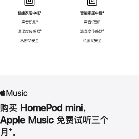
智能家居中枢
脚
⁴
智能家居中枢
脚
⁴
注
注
声音识别
脚
⁵
声音识别
脚
⁵
注
注
温湿度传感器
脚
⁶
温湿度传感器
脚
⁶
注
注
私密又安全
私密又安全
购买 HomePod mini，
Apple Music 免费试听三个
月
脚
⁺。