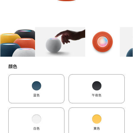
图库
图像
1
图库
图像
2
图库
图像
3
颜色
蓝色
午夜色
白色
黄色