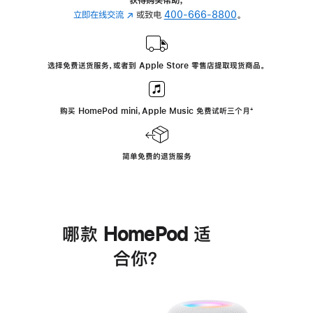
立即在线交流
(在
或致电
400-666-8800
。
新
窗
口
选择免费送货服务，或者到 Apple Store 零售店提取现货商品。
中
打
开)
购买 HomePod mini，Apple Music 免费试听三个月
脚
⁺
注
简单免费的退货服务
哪款 HomePod 适
合你？
进
一
步