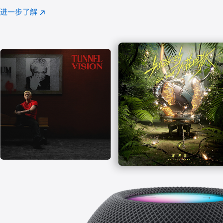
注
进一步了解
Apple
(在
Music
新
窗
口
中
打
开)