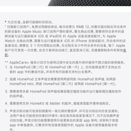
网
脚
‡ 为近似值。金额可能随时间变动。
注
页
⁺ 仅限新订阅用户。免费试用期结束后，每月收费为 RMB 12。优惠仅面向购买符合条件
页
的新设备的 Apple Music 新订阅用户限时提供。要兑换此优惠，需要将符合条件的音
频设备与运行最新版本 iOS 或 iPadOS 的 Apple 设备连接或配对。为 Apple
脚
Watch 兑换此优惠，需要与运行最新版本 iOS 的 iPhone 连接或配对。符合条件的设
备激活后，需要在 3 个月内领取此优惠。无论购买多少件符合条件的设备，每个 Apple
账户仅可享受一次优惠。会员方案将自动续订，直至取消订阅。须遵循限制条件和其他
条
款
。
(在
新
** AppleCare+ 服务计划可为使用过程中发生的意外损坏提供不限次数的保修服务。
窗
在 HomePod (第二代) 和 HomePod (第一代) 上，空间音频适用于支持此功
口
能的 app 中的兼容内容。并非所有内容都支持杜比全景声。
中
打
组建 HomePod 立体声组合需要使用两部同款 HomePod 扬声器，如两部
开)
HomePod mini、两部 HomePod (第二代) 或两部 HomePod (第一代)。
需要使用多部 HomePod 扬声器或兼容隔空播放功能并运行最新隔空播放软件
的扬声器。
需要使用支持 HomeKit 或 Matter 的配件。智能家居配件需单独购买。
声音识别功能可检测到烟雾和一氧化碳的警报声，并可在识别后向你发送通知。
当用户身处可能受到伤害的环境中，或在高风险或紧急情况下，均不应依赖声音
识别功能。声音识别功能需要使用升级更新后的家庭 app 架构，该架构于家庭
app 中单独提供。它要求所有连接家居配件的 Apple 设备均使用最新版本软
件。