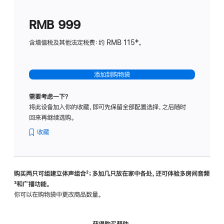
划
(适
RMB 999
用
于
含增值税及其他法定税费：约 RMB 115‡。
HomeP
mini)
添加到购物袋
需要考虑一下？
将此设备加入你的收藏，即可先保留全部配置选择，之后随时
回来再继续选购。
收藏
购买两只可组建立体声组合
脚
²；多加几只放在家中各处，还可体验多‍房‍间音频
脚
³和广播功能。
注
注
你可以在购物袋中更改商品数量。
获得购买帮助，