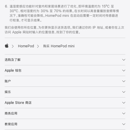
温湿度感应功能针对室内和家居场景进行了优化，即环境温度约为 15ºC 至
30ºC、相对湿度约为 30% 至 70% 的场景。在长时间以高音量播放音频等情
况下，准确性可能会降低。HomePod mini 在启动后需要一定时间对传感器进
行校准，才可显示结果。
我们会使用你所在位置，为你更快显示送货选项。我们通过你的 IP 地址，或者你在上次
访问 Apple 网站时输入的位置信息，找到了你的位置。
HomePod
购买 HomePod mini
Apple
选购及了解
Apple 钱包
账户
娱乐
Apple Store 商店
商务应用
教育应用