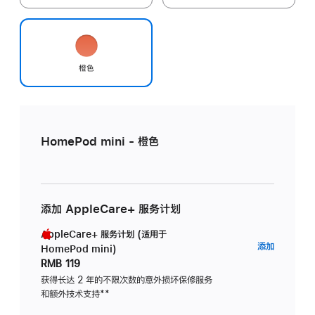
橙色
HomePod mini - 橙色
添加 AppleCare+ 服务计划
AppleCare+ 服务计划 (适用于
AppleC
添加
HomePod mini)
服
RMB 119
务
获得长达 2 年的不限次数的意外损坏保修服务
和额外技术支持
脚
**
计
注