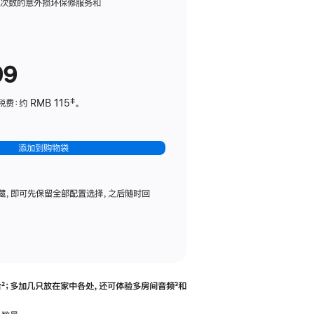
务
限次数的意外损坏保修服务和
计
划
(适
99
用
于
：约 RMB 115‡。
HomePod
mini)
添加到购物袋
藏，即可先保留全部配置选择，之后随时回
合
脚
²；多加几只放在家中各处，还可体验多‍房‍间音频
脚
³和
注
注