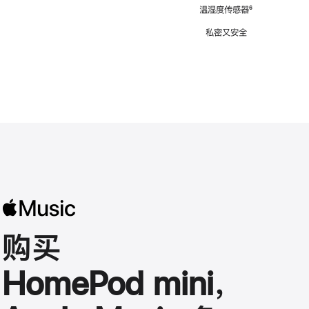
注
温湿度传感器
脚
⁶
注
私密又安全
购买
HomePod mini，