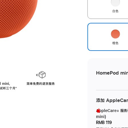
白色
橙色
HomePod min
 mini，
简单免费的退货服务
免费试听三个月
脚
⁺
注
添加 AppleCa
AppleCare+ 服
mini)
RMB 119