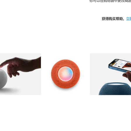
你可以在购物袋中更改商品
获得购买帮助，
立
图库
图像
2
图库
图像
3
图