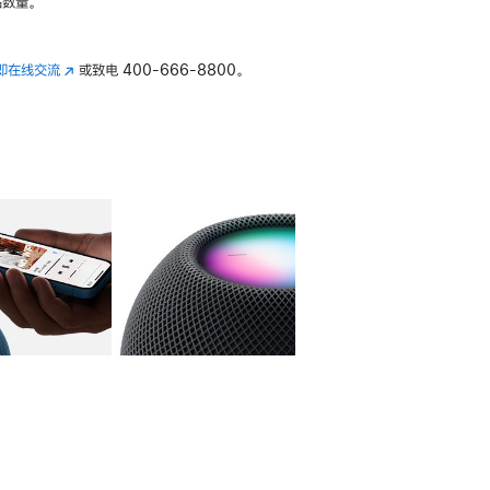
数量。
即在线交流
(在
或致电
400-666-8800。
新
窗
口
中
打
开)
库
图像
4
图库
图像
5