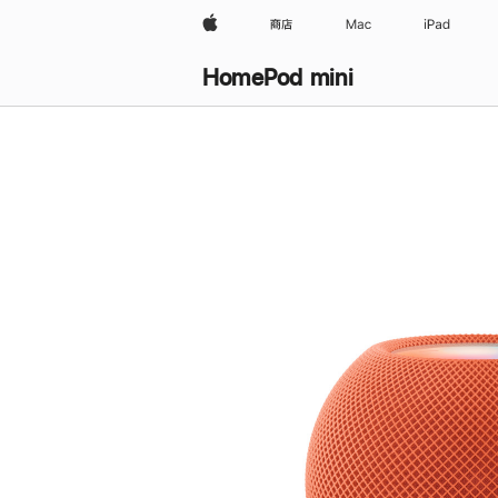
Apple
商店
Mac
iPad
HomePod mini
购
买
HomePod mini