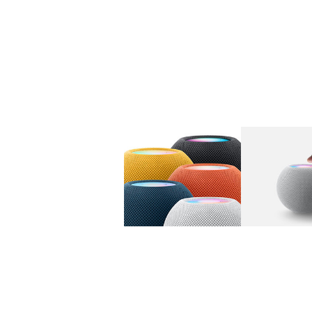
图库
图像
1