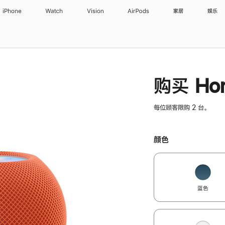
iPhone
Watch
Vision
AirPods
家居
娱乐
购买 Hom
每位顾客限购 2 台。
颜色
蓝色