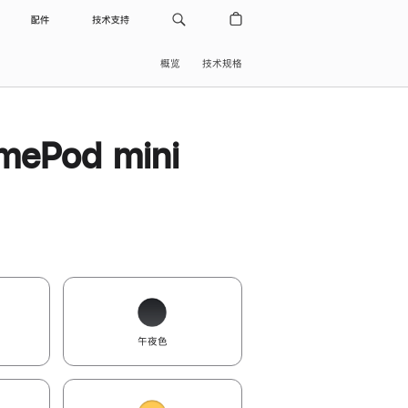
配件
技术支持
概览
技术规格
ePod mini
午夜色