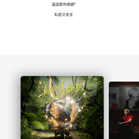
注
温湿度传感器
脚
⁶
注
私密又安全