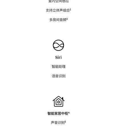
室内空间感应
支持立体声组合
脚
²
注
多房间音频
脚
³
注
Siri
智能助理
语音识别
智能家居中枢
脚
⁴
注
声音识别
脚
⁵