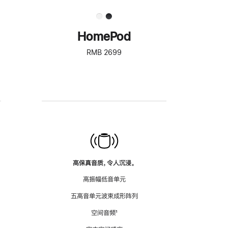
HomePod
RMB 2699
高保真音质，令人沉浸。
高振幅低音单元
五高音单元波束成形阵列
空间音频
脚
¹
注