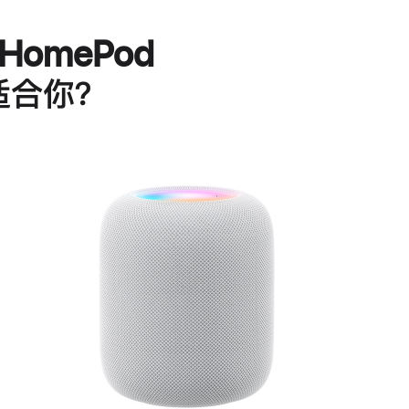
HomePod
适合你？
进
一
步
了
解
HomePod<