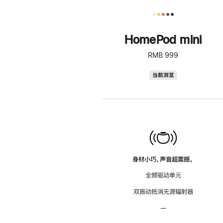
HomePod mini
RMB 999
HomePod
当前浏览
mini
身材小巧，声音超震撼。
全频驱动单元
双振动抵消无源辐射器
—