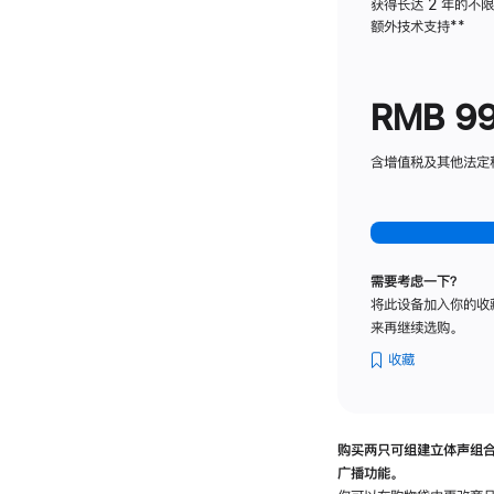
获得长达 2 年的不
额外技术支持
脚
**
注
RMB 9
含增值税及其他法定税费
需要考虑一下？
将此设备加入你的收
来再继续选购。
收藏
购买两只可组建立体声组
广播功能。