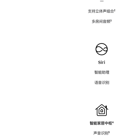
—
支持立体声组合
脚
²
注
多房间音频
脚
³
注
Siri
智能助理
语音识别
智能家居中枢
脚
⁴
注
声音识别
脚
⁵