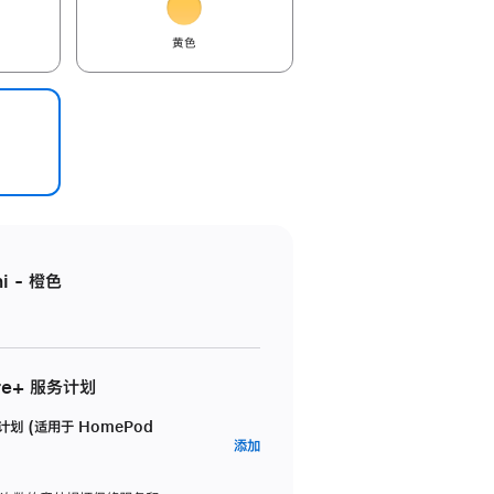
黄色
i - 橙色
re+ 服务计划
务计划 (适用于 HomePod
AppleCare+
添加
服