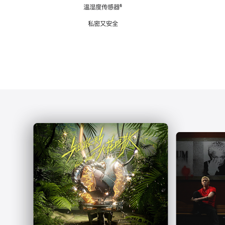
注
温湿度传感器
脚
⁶
注
私密又安全