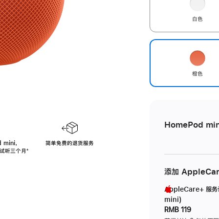
白色
橙色
HomePod min
 mini，
简单免费的退货服务
免费试听三个月
脚
⁺
注
添加 AppleCa
AppleCare+ 服
mini)
RMB 119