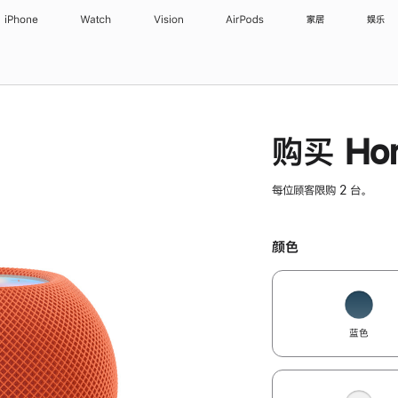
iPhone
Watch
Vision
AirPods
家居
娱乐
购买 Hom
每位顾客限购 2 台。
颜色
蓝色