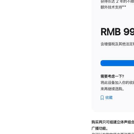
获得长达 2 年的不
额外技术支持
脚
**
注
RMB 9
含增值税及其他法定税费
需要考虑一下？
将此设备加入你的收
来再继续选购。
收藏
购买两只可组建立体声组
广播功能。