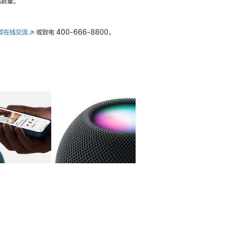
数量。
即在线交流
(在
或致电
400-666-8800。
新
窗
口
中
打
开)
库
图像
4
图库
图像
5