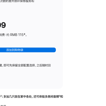
务
限次数的意外损坏保修服务和
计
划
(适
99
用
于
：约 RMB 115‡。
HomePod
mini)
添加到购物袋
藏，即可先保留全部配置选择，之后随时回
合
脚
²；多加几只放在家中各处，还可体验多‍房‍间音频
脚
³和
注
注