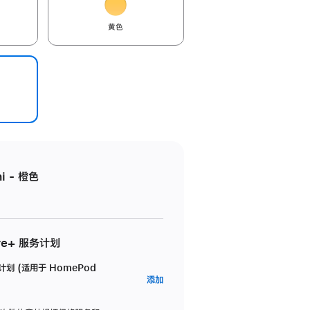
黄色
i - 橙色
re+ 服务计划
务计划 (适用于 HomePod
AppleCare+
添加
服