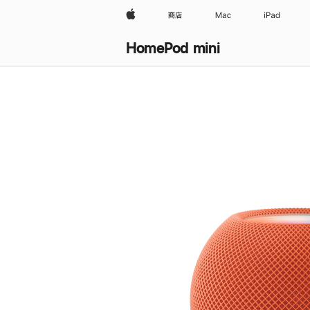
Apple
商店
Mac
iPad
HomePod mini
购
买
HomePod mini