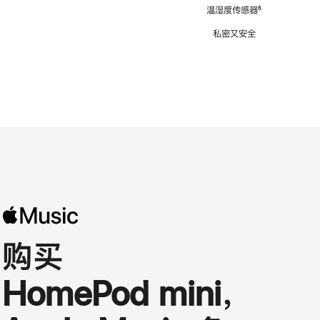
注
温湿度传感器
脚
⁶
注
私密又安全
购买
HomePod mini，