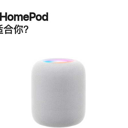
HomePod
适合你？
进
一
步
了
解
HomePod<