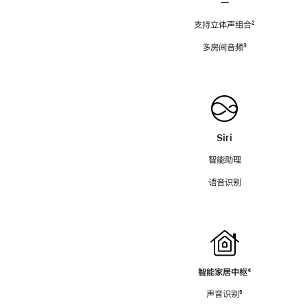
—
支持立体声组合
脚
²
注
多房间音频
脚
³
注
Siri
智能助理
语音识别
智能家居中枢
脚
⁴
注
声音识别
脚
⁵