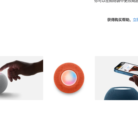
你可以在购物袋中更改商品
获得购买帮助，
立
图库
图像
2
图库
图像
3
图