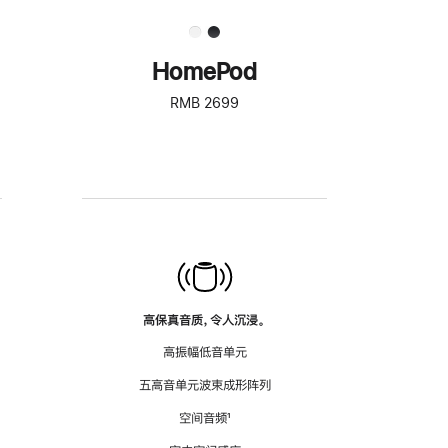
HomePod
RMB 2699
高保真音质，令人沉浸。
高振幅低音单元
五高音单元波束成形阵列
空间音频
脚
¹
注