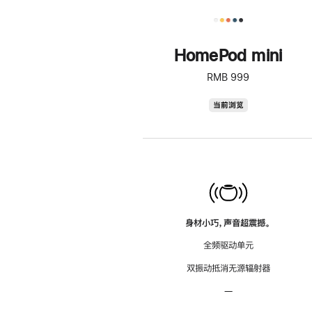
HomePod mini
RMB 999
HomePod
当前浏览
mini
身材小巧，声音超震撼。
全频驱动单元
双振动抵消无源辐射器
—