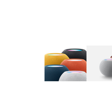
图库
图像
1