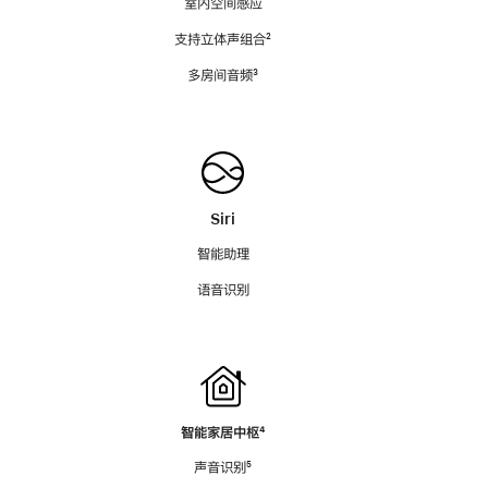
室内空间感应
支持立体声组合
脚
²
注
多房间音频
脚
³
注
Siri
智能助理
语音识别
智能家居中枢
脚
⁴
注
声音识别
脚
⁵