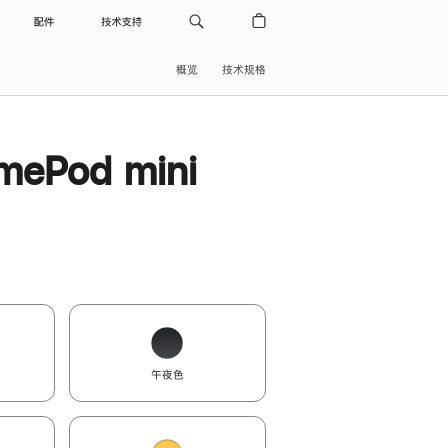
配件
技术支持
概览
技术规格
ePod mini
午夜色