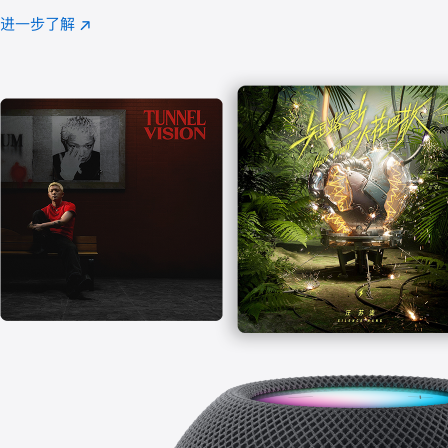
注
进一步了解
Apple
(在
Music
新
窗
口
中
打
开)