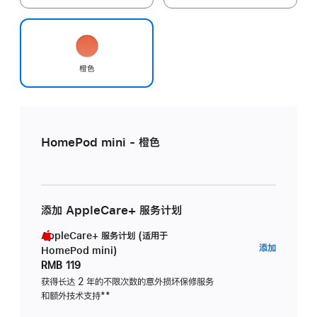
橙色
HomePod mini - 橙色
添加 AppleCare+ 服务计划
AppleCare+ 服务计划 (适用于
AppleC
添加
HomePod mini)
服
RMB 119
务
获得长达 2 年的不限次数的意外损坏保修服务
和额外技术支持
脚
**
计
注