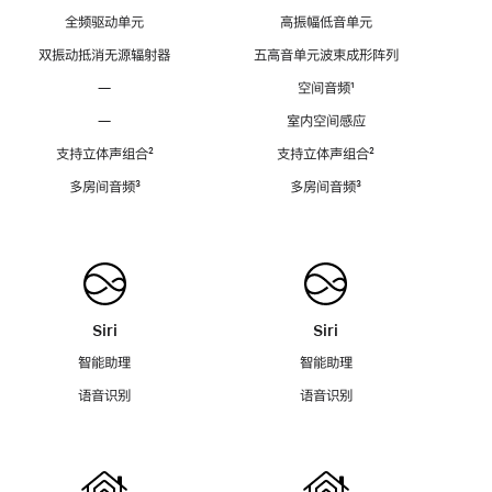
全频驱动单元
高振幅低音单元
双振动抵消无源辐射器
五高音单元波束成形阵列
—
空间音频
脚
¹
注
—
室内空间感应
支持立体声组合
脚
²
支持立体声组合
脚
²
注
注
多房间音频
脚
³
多房间音频
脚
³
注
注
Siri
Siri
智能助理
智能助理
语音识别
语音识别