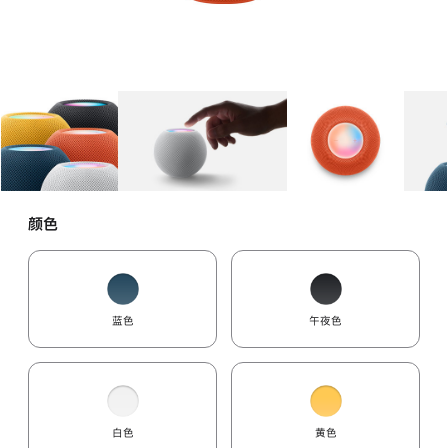
图库
图像
1
图库
图像
2
图库
图像
3
颜色
蓝色
午夜色
白色
黄色