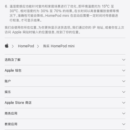
温湿度感应功能针对室内和家居场景进行了优化，即环境温度约为 15ºC 至
30ºC、相对湿度约为 30% 至 70% 的场景。在长时间以高音量播放音频等情
况下，准确性可能会降低。HomePod mini 在启动后需要一定时间对传感器进
行校准，才可显示结果。
我们会使用你所在位置，为你更快显示送货选项。我们通过你的 IP 地址，或者你在上次
访问 Apple 网站时输入的位置信息，找到了你的位置。
HomePod
购买 HomePod mini
Apple
选购及了解
Apple 钱包
账户
娱乐
Apple Store 商店
商务应用
教育应用