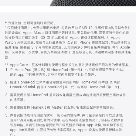
网
脚
‡ 为近似值。金额可能随时间变动。
注
页
⁺ 仅限新订阅用户。免费试用期结束后，每月收费为 RMB 12。优惠仅面向购买符合条件
页
的新设备的 Apple Music 新订阅用户限时提供。要兑换此优惠，需要将符合条件的音
频设备与运行最新版本 iOS 或 iPadOS 的 Apple 设备连接或配对。为 Apple
脚
Watch 兑换此优惠，需要与运行最新版本 iOS 的 iPhone 连接或配对。符合条件的设
备激活后，需要在 3 个月内领取此优惠。无论购买多少件符合条件的设备，每个 Apple
账户仅可享受一次优惠。会员方案将自动续订，直至取消订阅。须遵循限制条件和其他
条
款
。
(在
新
** AppleCare+ 服务计划可为使用过程中发生的意外损坏提供不限次数的保修服务。
窗
在 HomePod (第二代) 和 HomePod (第一代) 上，空间音频适用于支持此功
口
能的 app 中的兼容内容。并非所有内容都支持杜比全景声。
中
打
组建 HomePod 立体声组合需要使用两部同款 HomePod 扬声器，如两部
开)
HomePod mini、两部 HomePod (第二代) 或两部 HomePod (第一代)。
需要使用多部 HomePod 扬声器或兼容隔空播放功能并运行最新隔空播放软件
的扬声器。
需要使用支持 HomeKit 或 Matter 的配件。智能家居配件需单独购买。
声音识别功能可检测到烟雾和一氧化碳的警报声，并可在识别后向你发送通知。
当用户身处可能受到伤害的环境中，或在高风险或紧急情况下，均不应依赖声音
识别功能。声音识别功能需要使用升级更新后的家庭 app 架构，该架构于家庭
app 中单独提供。它要求所有连接家居配件的 Apple 设备均使用最新版本软
件。