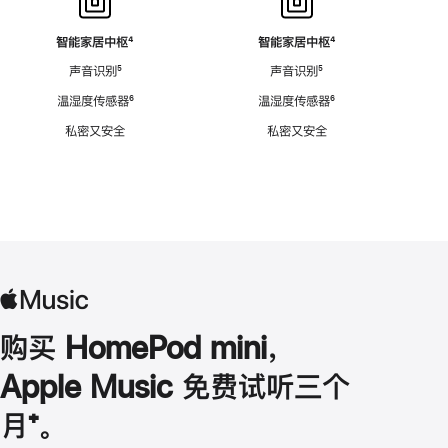
智能家居中枢
脚
⁴
智能家居中枢
脚
⁴
注
注
声音识别
脚
⁵
声音识别
脚
⁵
注
注
温湿度传感器
脚
⁶
温湿度传感器
脚
⁶
注
注
私密又安全
私密又安全
购买 HomePod mini，
Apple Music 免费试听三个
月
脚
⁺。