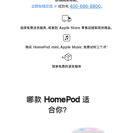
立即在线交流
(在
或致电
400-666-8800
。
新
窗
口
选择免费送货服务，或者到 Apple Store 零售店提取现货商品。
中
打
开)
购买 HomePod mini，Apple Music 免费试听三个月
脚
⁺
注
简单免费的退货服务
哪款 HomePod 适
合你？
进
一
步