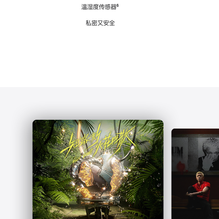
注
温湿度传感器
脚
⁶
注
私密又安全