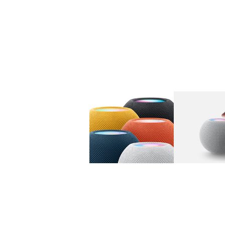
图库
图像
1