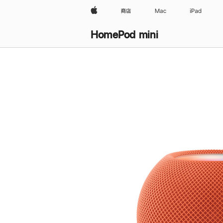
Apple
商店
Mac
iPad
HomePod mini
购
买
HomePod mini