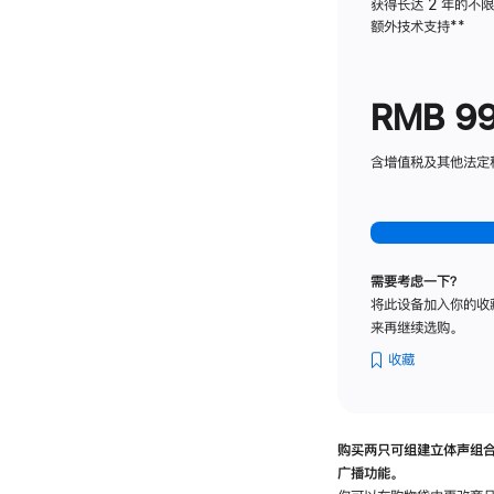
获得长达 2 年的不
额外技术支持
脚
**
注
RMB 9
含增值税及其他法定税费
需要考虑一下？
将此设备加入你的收
来再继续选购。
收藏
购买两只可组建立体声组
广播功能。