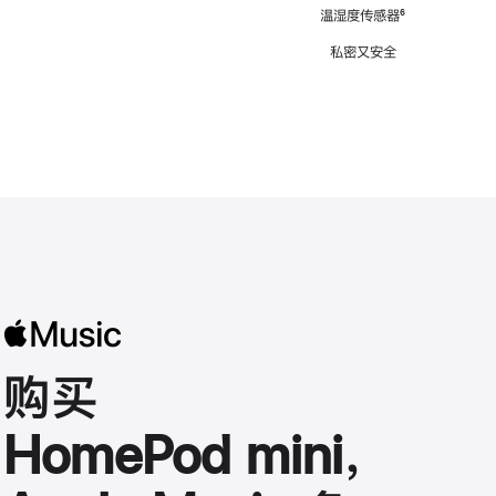
注
温湿度传感器
脚
⁶
注
私密又安全
购买
HomePod mini，