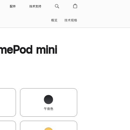
配件
技术支持
概览
技术规格
ePod mini
午夜色