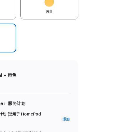
黄色
i - 橙色
re+ 服务计划
务计划 (适用于 HomePod
AppleCare+
添加
服