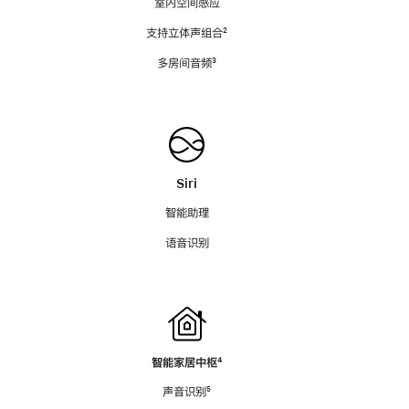
室内空间感应
支持立体声组合
脚
²
注
多房间音频
脚
³
注
Siri
智能助理
语音识别
智能家居中枢
脚
⁴
注
声音识别
脚
⁵