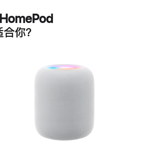
HomePod
适合你？
进
一
步
了
解
HomePod<