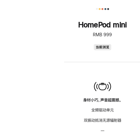
HomePod mini
RMB 999
HomePod
当前浏览
mini
身材小巧，声音超震撼。
全频驱动单元
双振动抵消无源辐射器
—