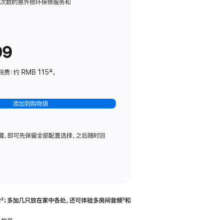
务
限次数的意外损坏保修服务和
计
划
(适
99
用
于
：约 RMB 115‡。
HomePod
mini)
添加到购物袋
藏，即可先保留全部配置选择，之后随时回
合
脚
²；多加几只放在家中各处，还可体验多‍房‍间音频
脚
³和
注
注