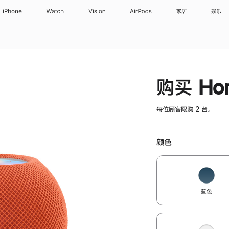
iPhone
Watch
Vision
AirPods
家居
娱乐
购买 Hom
每位顾客限购 2 台。
颜色
蓝色