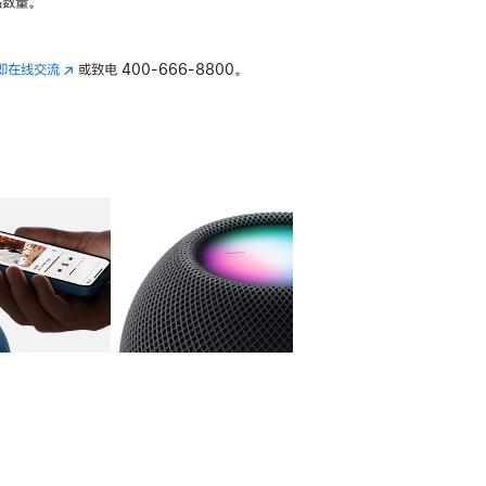
数量。
即在线交流
(在
或致电
400-666-8800。
新
窗
口
中
打
开)
库
图像
4
图库
图像
5