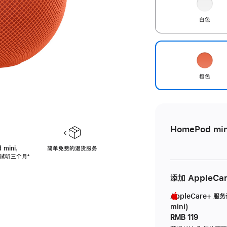
白色
橙色
HomePod min
 mini，
简单免费的退货服务
免费试听三个月
脚
⁺
注
添加 AppleCa
AppleCare+ 服
mini)
RMB 119