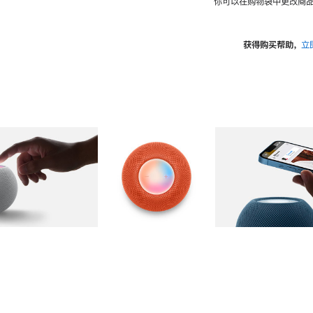
你可以在购物袋中更改商品
获得购买帮助，
立
图库
图像
2
图库
图像
3
图