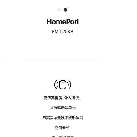
HomePod
RMB 2699
高保真音质，令人沉浸。
高振幅低音单元
五高音单元波束成形阵列
空间音频
脚
¹
注