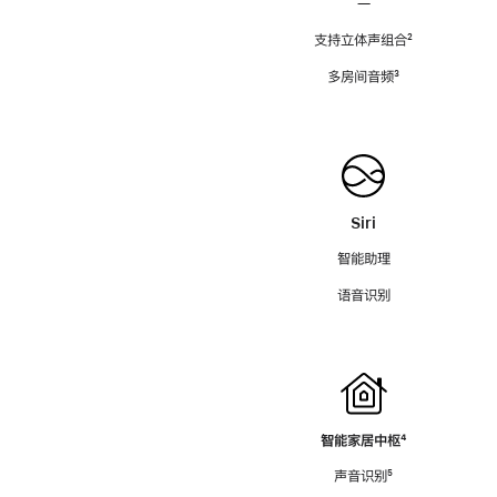
—
支持立体声组合
脚
²
注
多房间音频
脚
³
注
Siri
智能助理
语音识别
智能家居中枢
脚
⁴
注
声音识别
脚
⁵