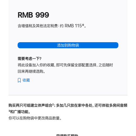
划
(适
RMB 999
用
于
含增值税及其他法定税费：约 RMB 115‡。
HomeP
mini)
添加到购物袋
需要考虑一下？
将此设备加入你的收藏，即可先保留全部配置选择，之后随时
回来再继续选购。
收藏
购买两只可组建立体声组合
脚
²；多加几只放在家中各处，还可体验多‍房‍间音频
脚
³和广播功能。
注
注
你可以在购物袋中更改商品数量。
获得购买帮助，