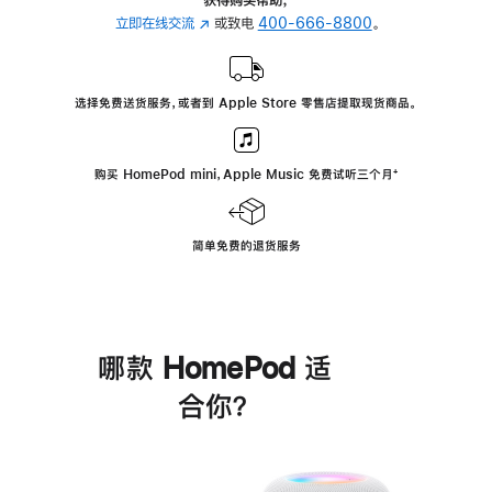
立即在线交流
(在
或致电
400-666-8800
。
新
窗
口
选择免费送货服务，或者到 Apple Store 零售店提取现货商品。
中
打
开)
购买 HomePod mini，Apple Music 免费试听三个月
脚
⁺
注
简单免费的退货服务
哪款 HomePod 适
合你？
进
一
步