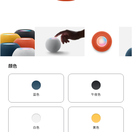
图库
图像
1
图库
图像
2
图库
图像
3
颜色
蓝色
午夜色
白色
黄色