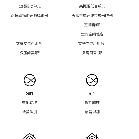
全频驱动单元
高振幅低音单元
双振动抵消无源辐射器
五高音单元波束成形阵列
—
空间音频
脚
¹
注
—
室内空间感应
支持立体声组合
脚
²
支持立体声组合
脚
²
注
注
多房间音频
脚
³
多房间音频
脚
³
注
注
Siri
Siri
智能助理
智能助理
语音识别
语音识别