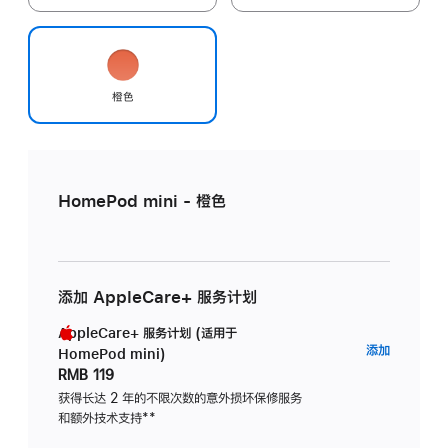
橙色
HomePod mini - 橙色
添加 AppleCare+ 服务计划
AppleCare+ 服务计划 (适用于
AppleC
添加
HomePod mini)
服
RMB 119
务
获得长达 2 年的不限次数的意外损坏保修服务
和额外技术支持
脚
**
计
注