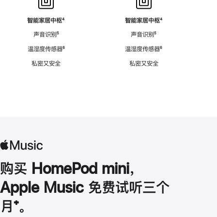
智能家居中枢
脚
⁴
智能家居中枢
脚
⁴
注
注
声音识别
脚
⁵
声音识别
脚
⁵
注
注
温湿度传感器
脚
⁶
温湿度传感器
脚
⁶
注
注
私密又安全
私密又安全
购买 HomePod mini，
Apple Music 免费试听三个
月
脚
⁺。