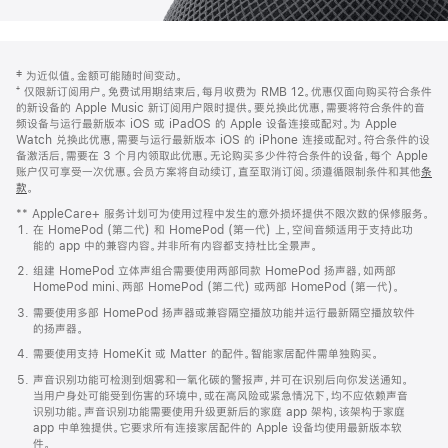
网
脚
‡ 为近似值。金额可能随时间变动。
注
页
⁺ 仅限新订阅用户。免费试用期结束后，每月收费为 RMB 12。优惠仅面向购买符合条件
页
的新设备的 Apple Music 新订阅用户限时提供。要兑换此优惠，需要将符合条件的音
频设备与运行最新版本 iOS 或 iPadOS 的 Apple 设备连接或配对。为 Apple
脚
Watch 兑换此优惠，需要与运行最新版本 iOS 的 iPhone 连接或配对。符合条件的设
备激活后，需要在 3 个月内领取此优惠。无论购买多少件符合条件的设备，每个 Apple
账户仅可享受一次优惠。会员方案将自动续订，直至取消订阅。须遵循限制条件和其他
条
款
。
(在
新
** AppleCare+ 服务计划可为使用过程中发生的意外损坏提供不限次数的保修服务。
窗
在 HomePod (第二代) 和 HomePod (第一代) 上，空间音频适用于支持此功
口
能的 app 中的兼容内容。并非所有内容都支持杜比全景声。
中
打
组建 HomePod 立体声组合需要使用两部同款 HomePod 扬声器，如两部
开)
HomePod mini、两部 HomePod (第二代) 或两部 HomePod (第一代)。
需要使用多部 HomePod 扬声器或兼容隔空播放功能并运行最新隔空播放软件
的扬声器。
需要使用支持 HomeKit 或 Matter 的配件。智能家居配件需单独购买。
声音识别功能可检测到烟雾和一氧化碳的警报声，并可在识别后向你发送通知。
当用户身处可能受到伤害的环境中，或在高风险或紧急情况下，均不应依赖声音
识别功能。声音识别功能需要使用升级更新后的家庭 app 架构，该架构于家庭
app 中单独提供。它要求所有连接家居配件的 Apple 设备均使用最新版本软
件。