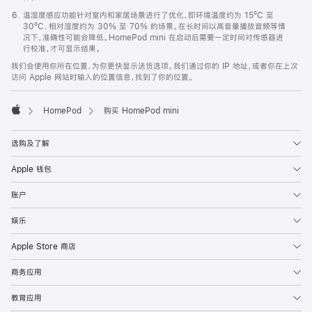
温湿度感应功能针对室内和家居场景进行了优化，即环境温度约为 15ºC 至
30ºC、相对湿度约为 30% 至 70% 的场景。在长时间以高音量播放音频等情
况下，准确性可能会降低。HomePod mini 在启动后需要一定时间对传感器进
行校准，才可显示结果。
我们会使用你所在位置，为你更快显示送货选项。我们通过你的 IP 地址，或者你在上次
访问 Apple 网站时输入的位置信息，找到了你的位置。
HomePod
购买 HomePod mini
Apple
选购及了解
Apple 钱包
账户
娱乐
Apple Store 商店
商务应用
教育应用