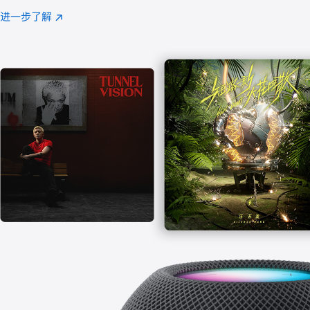
注
进一步了解
Apple
(在
Music
新
窗
口
中
打
开)