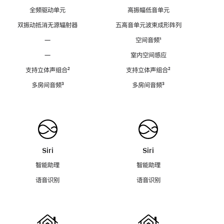
全频驱动单元
高振幅低音单元
双振动抵消无源辐射器
五高音单元波束成形阵列
—
空间音频
脚
¹
注
—
室内空间感应
支持立体声组合
脚
²
支持立体声组合
脚
²
注
注
多房间音频
脚
³
多房间音频
脚
³
注
注
Siri
Siri
智能助理
智能助理
语音识别
语音识别