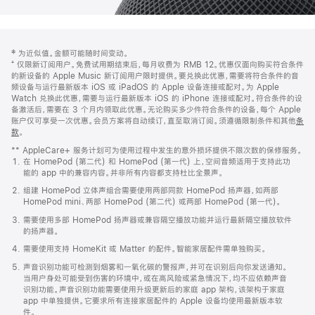
网
脚
‡ 为近似值。金额可能随时间变动。
注
页
⁺ 仅限新订阅用户。免费试用期结束后，每月收费为 RMB 12。优惠仅面向购买符合条件
页
的新设备的 Apple Music 新订阅用户限时提供。要兑换此优惠，需要将符合条件的音
频设备与运行最新版本 iOS 或 iPadOS 的 Apple 设备连接或配对。为 Apple
脚
Watch 兑换此优惠，需要与运行最新版本 iOS 的 iPhone 连接或配对。符合条件的设
备激活后，需要在 3 个月内领取此优惠。无论购买多少件符合条件的设备，每个 Apple
账户仅可享受一次优惠。会员方案将自动续订，直至取消订阅。须遵循限制条件和其他
条
款
。
(在
新
** AppleCare+ 服务计划可为使用过程中发生的意外损坏提供不限次数的保修服务。
窗
在 HomePod (第二代) 和 HomePod (第一代) 上，空间音频适用于支持此功
口
能的 app 中的兼容内容。并非所有内容都支持杜比全景声。
中
打
组建 HomePod 立体声组合需要使用两部同款 HomePod 扬声器，如两部
开)
HomePod mini、两部 HomePod (第二代) 或两部 HomePod (第一代)。
需要使用多部 HomePod 扬声器或兼容隔空播放功能并运行最新隔空播放软件
的扬声器。
需要使用支持 HomeKit 或 Matter 的配件。智能家居配件需单独购买。
声音识别功能可检测到烟雾和一氧化碳的警报声，并可在识别后向你发送通知。
当用户身处可能受到伤害的环境中，或在高风险或紧急情况下，均不应依赖声音
识别功能。声音识别功能需要使用升级更新后的家庭 app 架构，该架构于家庭
app 中单独提供。它要求所有连接家居配件的 Apple 设备均使用最新版本软
件。