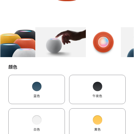
图库
图像
1
图库
图像
2
图库
图像
3
颜色
蓝色
午夜色
白色
黄色