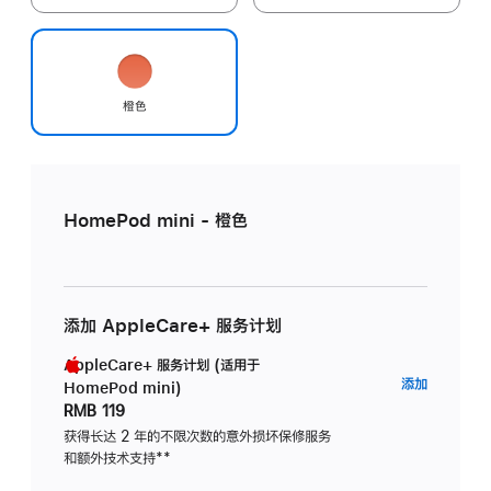
橙色
HomePod mini - 橙色
添加 AppleCare+ 服务计划
AppleCare+ 服务计划 (适用于
AppleC
添加
HomePod mini)
服
RMB 119
务
获得长达 2 年的不限次数的意外损坏保修服务
和额外技术支持
脚
**
计
注