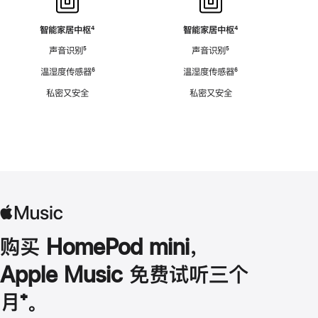
智能家居中枢
脚
⁴
智能家居中枢
脚
⁴
注
注
声音识别
脚
⁵
声音识别
脚
⁵
注
注
温湿度传感器
脚
⁶
温湿度传感器
脚
⁶
注
注
私密又安全
私密又安全
购买 HomePod mini，
Apple Music 免费试听三个
月
脚
⁺。