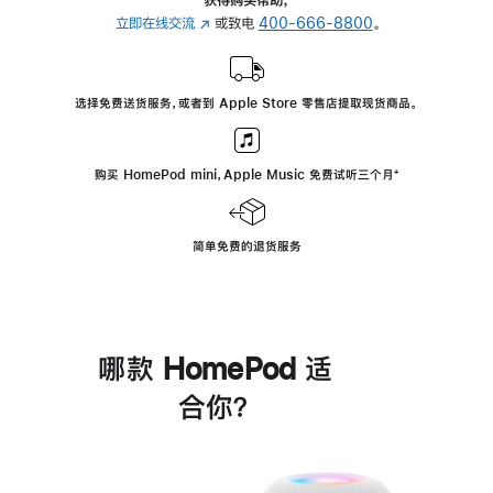
立即在线交流
(在
或致电
400-666-8800
。
新
窗
口
选择免费送货服务，或者到 Apple Store 零售店提取现货商品。
中
打
开)
购买 HomePod mini，Apple Music 免费试听三个月
脚
⁺
注
简单免费的退货服务
哪款 HomePod 适
合你？
进
一
步