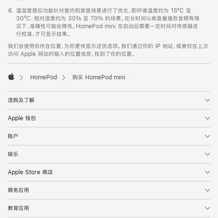
温湿度感应功能针对室内和家居场景进行了优化，即环境温度约为 15ºC 至
30ºC、相对湿度约为 30% 至 70% 的场景。在长时间以高音量播放音频等情
况下，准确性可能会降低。HomePod mini 在启动后需要一定时间对传感器进
行校准，才可显示结果。
我们会使用你所在位置，为你更快显示送货选项。我们通过你的 IP 地址，或者你在上次
访问 Apple 网站时输入的位置信息，找到了你的位置。
HomePod
购买 HomePod mini
Apple
选购及了解
Apple 钱包
账户
娱乐
Apple Store 商店
商务应用
教育应用