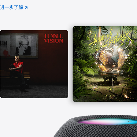
注
进一步了解
Apple
(在
Music
新
窗
口
中
打
开)