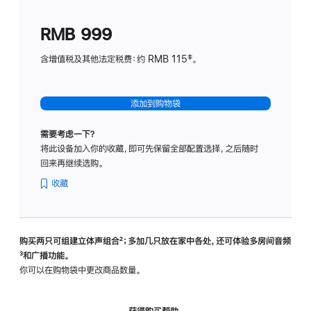
划
(适
RMB 999
用
于
含增值税及其他法定税费：约 RMB 115‡。
HomeP
mini)
添加到购物袋
需要考虑一下？
将此设备加入你的收藏，即可先保留全部配置选择，之后随时
回来再继续选购。
收藏
购买两只可组建立体声组合
脚
²；多加几只放在家中各处，还可体验多‍房‍间音频
脚
³和广播功能。
注
注
你可以在购物袋中更改商品数量。
获得购买帮助，