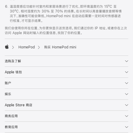
温湿度感应功能针对室内和家居场景进行了优化，即环境温度约为 15ºC 至
30ºC、相对湿度约为 30% 至 70% 的场景。在长时间以高音量播放音频等情
况下，准确性可能会降低。HomePod mini 在启动后需要一定时间对传感器进
行校准，才可显示结果。
我们会使用你所在位置，为你更快显示送货选项。我们通过你的 IP 地址，或者你在上次
访问 Apple 网站时输入的位置信息，找到了你的位置。
HomePod
购买 HomePod mini
Apple
选购及了解
Apple 钱包
账户
娱乐
Apple Store 商店
商务应用
教育应用