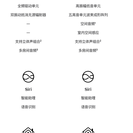
全频驱动单元
高振幅低音单元
双振动抵消无源辐射器
五高音单元波束成形阵列
—
空间音频
脚
¹
注
—
室内空间感应
支持立体声组合
脚
²
支持立体声组合
脚
²
注
注
多房间音频
脚
³
多房间音频
脚
³
注
注
Siri
Siri
智能助理
智能助理
语音识别
语音识别