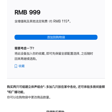
划
(适
RMB 999
用
于
含增值税及其他法定税费：约 RMB 115‡。
HomeP
mini)
添加到购物袋
需要考虑一下？
将此设备加入你的收藏，即可先保留全部配置选择，之后随时
回来再继续选购。
收藏
购买两只可组建立体声组合
脚
²；多加几只放在家中各处，还可体验多‍房‍间音频
脚
³和广播功能。
注
注
你可以在购物袋中更改商品数量。
获得购买帮助，