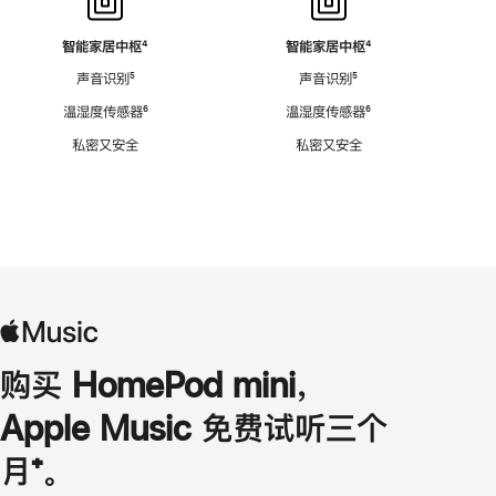
智能家居中枢
脚
⁴
智能家居中枢
脚
⁴
注
注
声音识别
脚
⁵
声音识别
脚
⁵
注
注
温湿度传感器
脚
⁶
温湿度传感器
脚
⁶
注
注
私密又安全
私密又安全
购买 HomePod mini，
Apple Music 免费试听三个
月
脚
⁺。