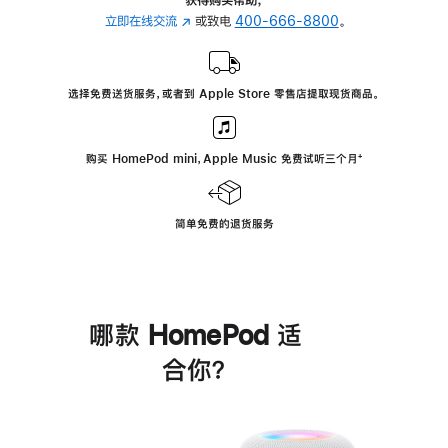
立即在线交流
(在
或致电
400-666-8800
。
新
窗
口
选择免费送货服务，或者到 Apple Store 零售店提取现货商品。
中
打
开)
购买 HomePod mini，Apple Music 免费试听三个月
脚
⁺
注
简单免费的退货服务
哪款 HomePod 适
合你？
进
一
步