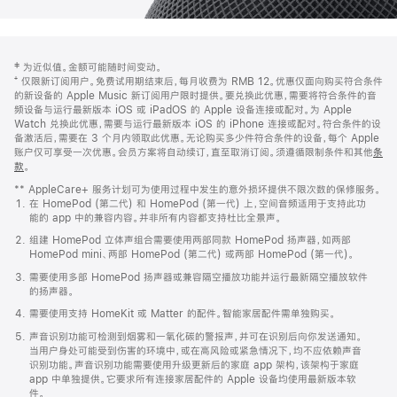
网
脚
‡ 为近似值。金额可能随时间变动。
注
页
⁺ 仅限新订阅用户。免费试用期结束后，每月收费为 RMB 12。优惠仅面向购买符合条件
页
的新设备的 Apple Music 新订阅用户限时提供。要兑换此优惠，需要将符合条件的音
频设备与运行最新版本 iOS 或 iPadOS 的 Apple 设备连接或配对。为 Apple
脚
Watch 兑换此优惠，需要与运行最新版本 iOS 的 iPhone 连接或配对。符合条件的设
备激活后，需要在 3 个月内领取此优惠。无论购买多少件符合条件的设备，每个 Apple
账户仅可享受一次优惠。会员方案将自动续订，直至取消订阅。须遵循限制条件和其他
条
款
。
(在
新
** AppleCare+ 服务计划可为使用过程中发生的意外损坏提供不限次数的保修服务。
窗
在 HomePod (第二代) 和 HomePod (第一代) 上，空间音频适用于支持此功
口
能的 app 中的兼容内容。并非所有内容都支持杜比全景声。
中
打
组建 HomePod 立体声组合需要使用两部同款 HomePod 扬声器，如两部
开)
HomePod mini、两部 HomePod (第二代) 或两部 HomePod (第一代)。
需要使用多部 HomePod 扬声器或兼容隔空播放功能并运行最新隔空播放软件
的扬声器。
需要使用支持 HomeKit 或 Matter 的配件。智能家居配件需单独购买。
声音识别功能可检测到烟雾和一氧化碳的警报声，并可在识别后向你发送通知。
当用户身处可能受到伤害的环境中，或在高风险或紧急情况下，均不应依赖声音
识别功能。声音识别功能需要使用升级更新后的家庭 app 架构，该架构于家庭
app 中单独提供。它要求所有连接家居配件的 Apple 设备均使用最新版本软
件。