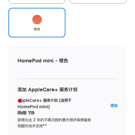
橙色
HomePod mini - 橙色
添加 AppleCare+ 服务计划
AppleCare+ 服务计划 (适用于
AppleC
添加
HomePod mini)
服
RMB 119
务
获得长达 2 年的不限次数的意外损坏保修服务
和额外技术支持
脚
**
计
注