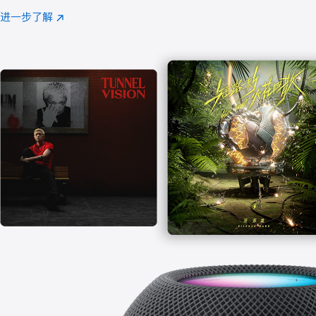
注
进一步了解
Apple
(在
Music
新
窗
口
中
打
开)