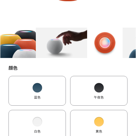
图库
图像
1
图库
图像
2
图库
图像
3
颜色
蓝色
午夜色
白色
黄色