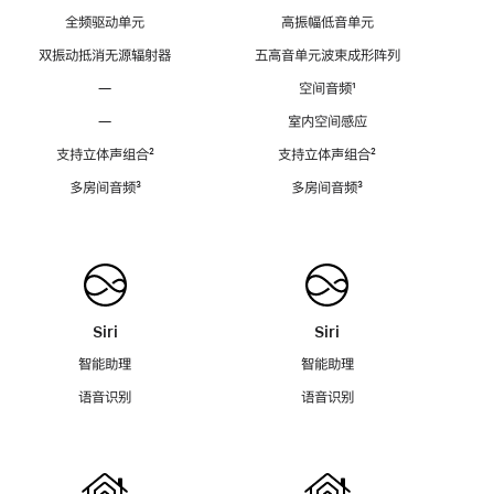
全频驱动单元
高振幅低音单元
双振动抵消无源辐射器
五高音单元波束成形阵列
—
空间音频
脚
¹
注
—
室内空间感应
支持立体声组合
脚
²
支持立体声组合
脚
²
注
注
多房间音频
脚
³
多房间音频
脚
³
注
注
Siri
Siri
智能助理
智能助理
语音识别
语音识别