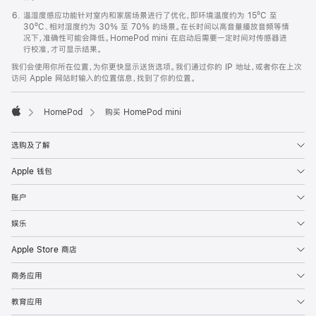
温湿度感应功能针对室内和家居场景进行了优化，即环境温度约为 15ºC 至
30ºC、相对湿度约为 30% 至 70% 的场景。在长时间以高音量播放音频等情
况下，准确性可能会降低。HomePod mini 在启动后需要一定时间对传感器进
行校准，才可显示结果。
我们会使用你所在位置，为你更快显示送货选项。我们通过你的 IP 地址，或者你在上次
访问 Apple 网站时输入的位置信息，找到了你的位置。
HomePod
购买 HomePod mini
Apple
选购及了解
Apple 钱包
账户
娱乐
Apple Store 商店
商务应用
教育应用