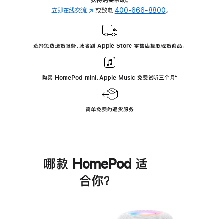
立即在线交流
(在
或致电
400-666-8800
。
新
窗
口
选择免费送货服务，或者到 Apple Store 零售店提取现货商品。
中
打
开)
购买 HomePod mini，Apple Music 免费试听三个月
脚
⁺
注
简单免费的退货服务
哪款 HomePod 适
合你？
进
一
步