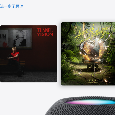
注
进一步了解
Apple
(在
Music
新
窗
口
中
打
开)