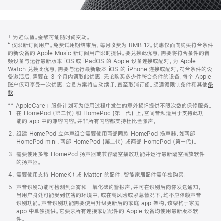
网
脚
‡ 为近似值。金额可能随时间变动。
注
页
⁺ 仅限新订阅用户。免费试用期结束后，每月收费为 RMB 12。优惠仅面向购买符合条件
页
的新设备的 Apple Music 新订阅用户限时提供。要兑换此优惠，需要将符合条件的音
频设备与运行最新版本 iOS 或 iPadOS 的 Apple 设备连接或配对。为 Apple
脚
Watch 兑换此优惠，需要与运行最新版本 iOS 的 iPhone 连接或配对。符合条件的设
备激活后，需要在 3 个月内领取此优惠。无论购买多少件符合条件的设备，每个 Apple
账户仅可享受一次优惠。会员方案将自动续订，直至取消订阅。须遵循限制条件和其他
条
款
。
(在
新
** AppleCare+ 服务计划可为使用过程中发生的意外损坏提供不限次数的保修服务。
窗
在 HomePod (第二代) 和 HomePod (第一代) 上，空间音频适用于支持此功
口
能的 app 中的兼容内容。并非所有内容都支持杜比全景声。
中
打
组建 HomePod 立体声组合需要使用两部同款 HomePod 扬声器，如两部
开)
HomePod mini、两部 HomePod (第二代) 或两部 HomePod (第一代)。
需要使用多部 HomePod 扬声器或兼容隔空播放功能并运行最新隔空播放软件
的扬声器。
需要使用支持 HomeKit 或 Matter 的配件。智能家居配件需单独购买。
声音识别功能可检测到烟雾和一氧化碳的警报声，并可在识别后向你发送通知。
当用户身处可能受到伤害的环境中，或在高风险或紧急情况下，均不应依赖声音
识别功能。声音识别功能需要使用升级更新后的家庭 app 架构，该架构于家庭
app 中单独提供。它要求所有连接家居配件的 Apple 设备均使用最新版本软
件。