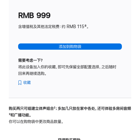
划
(适
RMB 999
用
于
含增值税及其他法定税费：约 RMB 115‡。
HomeP
mini)
添加到购物袋
需要考虑一下？
将此设备加入你的收藏，即可先保留全部配置选择，之后随时
回来再继续选购。
收藏
购买两只可组建立体声组合
脚
²；多加几只放在家中各处，还可体验多‍房‍间音频
脚
³和广播功能。
注
注
你可以在购物袋中更改商品数量。
获得购买帮助，