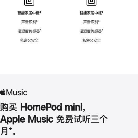
智能家居中枢
脚
⁴
智能家居中枢
脚
⁴
注
注
声音识别
脚
⁵
声音识别
脚
⁵
注
注
温湿度传感器
脚
⁶
温湿度传感器
脚
⁶
注
注
私密又安全
私密又安全
购买 HomePod mini，
Apple Music 免费试听三个
月
脚
⁺。