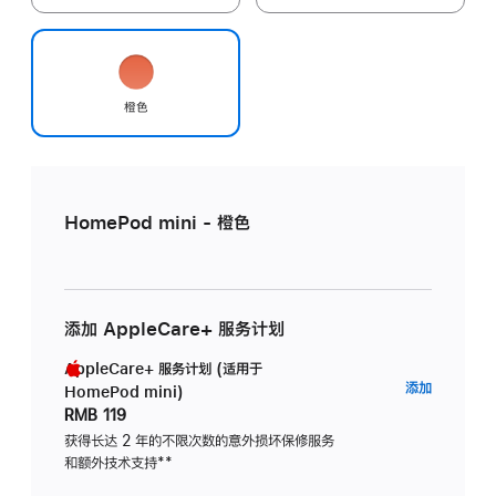
橙色
HomePod mini - 橙色
添加 AppleCare+ 服务计划
AppleCare+ 服务计划 (适用于
AppleC
添加
HomePod mini)
服
RMB 119
务
获得长达 2 年的不限次数的意外损坏保修服务
和额外技术支持
脚
**
计
注