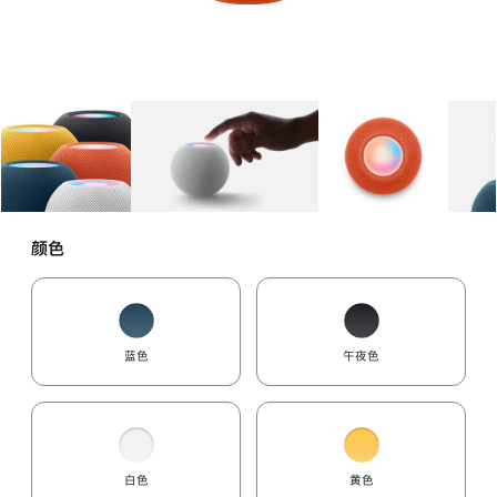
图库
图像
1
图库
图像
2
图库
图像
3
颜色
蓝色
午夜色
白色
黄色