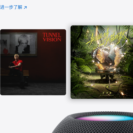
注
进一步了解
Apple
(在
Music
新
窗
口
中
打
开)