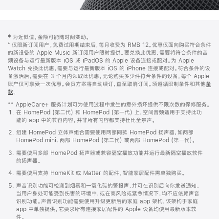
网
脚
‡ 为近似值。金额可能随时间变动。
注
页
⁺ 仅限新订阅用户。免费试用期结束后，每月收费为 RMB 12。优惠仅面向购买符合条件
页
的新设备的 Apple Music 新订阅用户限时提供。要兑换此优惠，需要将符合条件的音
频设备与运行最新版本 iOS 或 iPadOS 的 Apple 设备连接或配对。为 Apple
脚
Watch 兑换此优惠，需要与运行最新版本 iOS 的 iPhone 连接或配对。符合条件的设
备激活后，需要在 3 个月内领取此优惠。无论购买多少件符合条件的设备，每个 Apple
账户仅可享受一次优惠。会员方案将自动续订，直至取消订阅。须遵循限制条件和其他
条
款
。
(在
新
** AppleCare+ 服务计划可为使用过程中发生的意外损坏提供不限次数的保修服务。
窗
在 HomePod (第二代) 和 HomePod (第一代) 上，空间音频适用于支持此功
口
能的 app 中的兼容内容。并非所有内容都支持杜比全景声。
中
打
组建 HomePod 立体声组合需要使用两部同款 HomePod 扬声器，如两部
开)
HomePod mini、两部 HomePod (第二代) 或两部 HomePod (第一代)。
需要使用多部 HomePod 扬声器或兼容隔空播放功能并运行最新隔空播放软件
的扬声器。
需要使用支持 HomeKit 或 Matter 的配件。智能家居配件需单独购买。
声音识别功能可检测到烟雾和一氧化碳的警报声，并可在识别后向你发送通知。
当用户身处可能受到伤害的环境中，或在高风险或紧急情况下，均不应依赖声音
识别功能。声音识别功能需要使用升级更新后的家庭 app 架构，该架构于家庭
app 中单独提供。它要求所有连接家居配件的 Apple 设备均使用最新版本软
件。