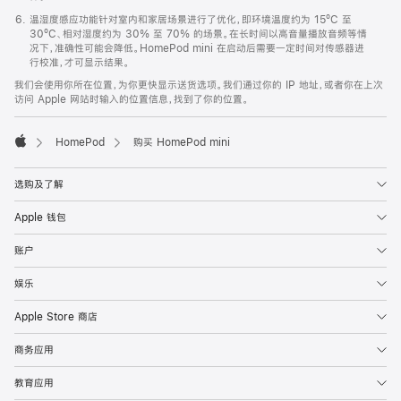
温湿度感应功能针对室内和家居场景进行了优化，即环境温度约为 15ºC 至
30ºC、相对湿度约为 30% 至 70% 的场景。在长时间以高音量播放音频等情
况下，准确性可能会降低。HomePod mini 在启动后需要一定时间对传感器进
行校准，才可显示结果。
我们会使用你所在位置，为你更快显示送货选项。我们通过你的 IP 地址，或者你在上次
访问 Apple 网站时输入的位置信息，找到了你的位置。
HomePod
购买 HomePod mini
Apple
选购及了解
Apple 钱包
账户
娱乐
Apple Store 商店
商务应用
教育应用