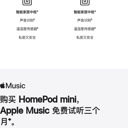
智能家居中枢
脚
⁴
智能家居中枢
脚
⁴
注
注
声音识别
脚
⁵
声音识别
脚
⁵
注
注
温湿度传感器
脚
⁶
温湿度传感器
脚
⁶
注
注
私密又安全
私密又安全
购买 HomePod mini，
Apple Music 免费试听三个
月
脚
⁺。