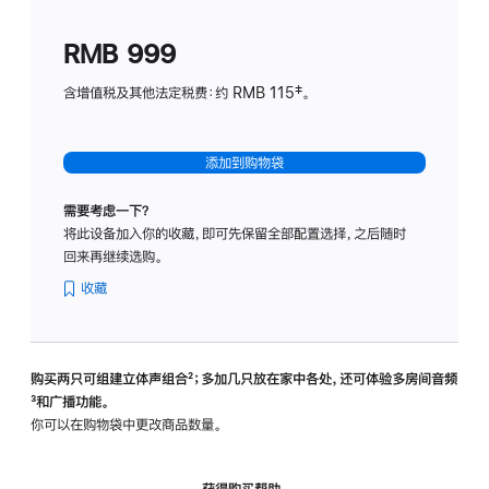
划
(适
RMB 999
用
于
含增值税及其他法定税费：约 RMB 115‡。
HomeP
mini)
添加到购物袋
需要考虑一下？
将此设备加入你的收藏，即可先保留全部配置选择，之后随时
回来再继续选购。
收藏
购买两只可组建立体声组合
脚
²；多加几只放在家中各处，还可体验多‍房‍间音频
脚
³和广播功能。
注
注
你可以在购物袋中更改商品数量。
获得购买帮助，