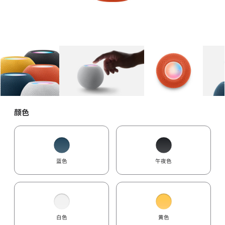
图库
图像
1
图库
图像
2
图库
图像
3
颜色
蓝色
午夜色
白色
黄色