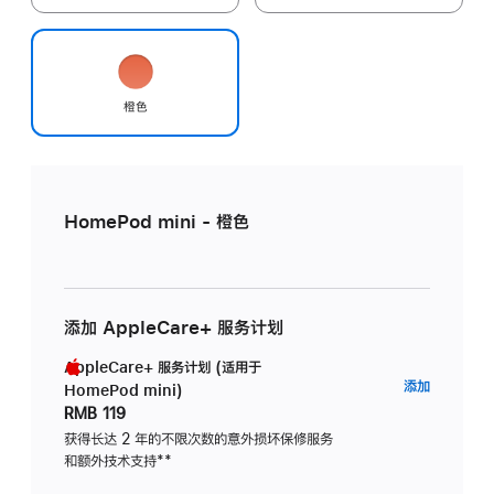
橙色
HomePod mini - 橙色
添加 AppleCare+ 服务计划
AppleCare+ 服务计划 (适用于
AppleC
添加
HomePod mini)
服
RMB 119
务
获得长达 2 年的不限次数的意外损坏保修服务
和额外技术支持
脚
**
计
注