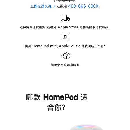
立即在线交流
(在
或致电
400-666-8800
。
新
窗
口
选择免费送货服务，或者到 Apple Store 零售店提取现货商品。
中
打
开)
购买 HomePod mini，Apple Music 免费试听三个月
脚
⁺
注
简单免费的退货服务
哪款 HomePod 适
合你？
进
一
步