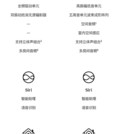
全频驱动单元
高振幅低音单元
双振动抵消无源辐射器
五高音单元波束成形阵列
—
空间音频
脚
¹
注
—
室内空间感应
支持立体声组合
脚
²
支持立体声组合
脚
²
注
注
多房间音频
脚
³
多房间音频
脚
³
注
注
Siri
Siri
智能助理
智能助理
语音识别
语音识别