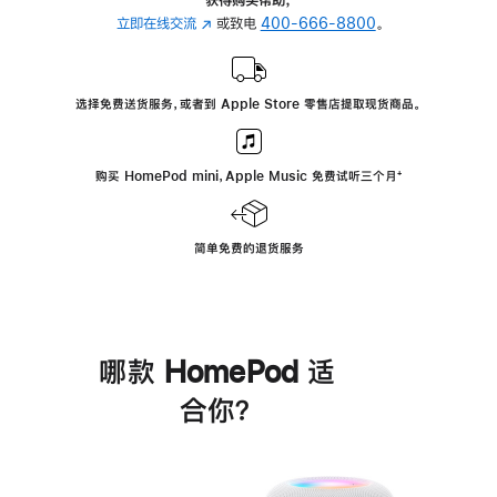
立即在线交流
(在
或致电
400-666-8800
。
新
窗
口
选择免费送货服务，或者到 Apple Store 零售店提取现货商品。
中
打
开)
购买 HomePod mini，Apple Music 免费试听三个月
脚
⁺
注
简单免费的退货服务
哪款 HomePod 适
合你？
进
一
步