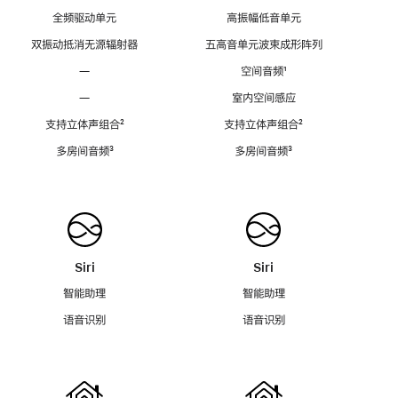
全频驱动单元
高振幅低音单元
双振动抵消无源辐射器
五高音单元波束成形阵列
—
空间音频
脚
¹
注
—
室内空间感应
支持立体声组合
脚
²
支持立体声组合
脚
²
注
注
多房间音频
脚
³
多房间音频
脚
³
注
注
Siri
Siri
智能助理
智能助理
语音识别
语音识别