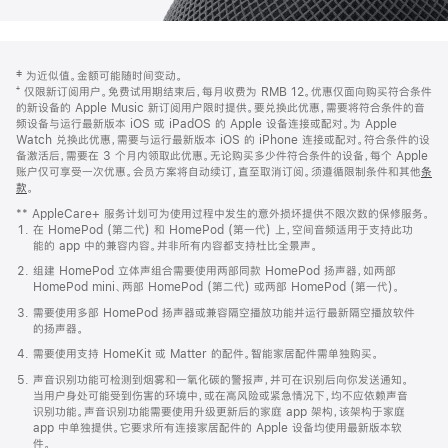
网
脚
‡ 为近似值。金额可能随时间变动。
注
页
⁺ 仅限新订阅用户。免费试用期结束后，每月收费为 RMB 12。优惠仅面向购买符合条件
页
的新设备的 Apple Music 新订阅用户限时提供。要兑换此优惠，需要将符合条件的音
频设备与运行最新版本 iOS 或 iPadOS 的 Apple 设备连接或配对。为 Apple
脚
Watch 兑换此优惠，需要与运行最新版本 iOS 的 iPhone 连接或配对。符合条件的设
备激活后，需要在 3 个月内领取此优惠。无论购买多少件符合条件的设备，每个 Apple
账户仅可享受一次优惠。会员方案将自动续订，直至取消订阅。须遵循限制条件和其他
条
款
。
(在
新
** AppleCare+ 服务计划可为使用过程中发生的意外损坏提供不限次数的保修服务。
窗
在 HomePod (第二代) 和 HomePod (第一代) 上，空间音频适用于支持此功
口
能的 app 中的兼容内容。并非所有内容都支持杜比全景声。
中
打
组建 HomePod 立体声组合需要使用两部同款 HomePod 扬声器，如两部
开)
HomePod mini、两部 HomePod (第二代) 或两部 HomePod (第一代)。
需要使用多部 HomePod 扬声器或兼容隔空播放功能并运行最新隔空播放软件
的扬声器。
需要使用支持 HomeKit 或 Matter 的配件。智能家居配件需单独购买。
声音识别功能可检测到烟雾和一氧化碳的警报声，并可在识别后向你发送通知。
当用户身处可能受到伤害的环境中，或在高风险或紧急情况下，均不应依赖声音
识别功能。声音识别功能需要使用升级更新后的家庭 app 架构，该架构于家庭
app 中单独提供。它要求所有连接家居配件的 Apple 设备均使用最新版本软
件。