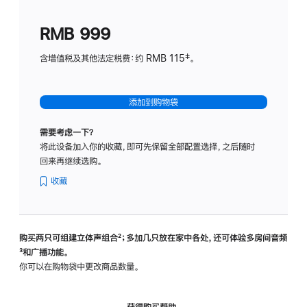
划
(适
RMB 999
用
于
含增值税及其他法定税费：约 RMB 115‡。
HomeP
mini)
添加到购物袋
需要考虑一下？
将此设备加入你的收藏，即可先保留全部配置选择，之后随时
回来再继续选购。
收藏
购买两只可组建立体声组合
脚
²；多加几只放在家中各处，还可体验多‍房‍间音频
脚
³和广播功能。
注
注
你可以在购物袋中更改商品数量。
获得购买帮助，