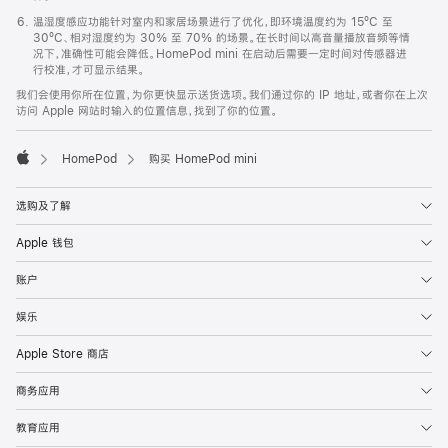
温湿度感应功能针对室内和家居场景进行了优化，即环境温度约为 15ºC 至
30ºC、相对湿度约为 30% 至 70% 的场景。在长时间以高音量播放音频等情
况下，准确性可能会降低。HomePod mini 在启动后需要一定时间对传感器进
行校准，才可显示结果。
我们会使用你所在位置，为你更快显示送货选项。我们通过你的 IP 地址，或者你在上次
访问 Apple 网站时输入的位置信息，找到了你的位置。
HomePod
购买 HomePod mini
Apple
选购及了解
Apple 钱包
账户
娱乐
Apple Store 商店
商务应用
教育应用