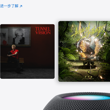
注
进一步了解
Apple
(在
Music
新
窗
口
中
打
开)