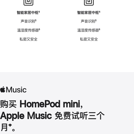
智能家居中枢
脚
⁴
智能家居中枢
脚
⁴
注
注
声音识别
脚
⁵
声音识别
脚
⁵
注
注
温湿度传感器
脚
⁶
温湿度传感器
脚
⁶
注
注
私密又安全
私密又安全
购买 HomePod mini，
Apple Music 免费试听三个
月
脚
⁺。