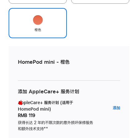
橙色
HomePod mini - 橙色
添加 AppleCare+ 服务计划
AppleCare+ 服务计划 (适用于
AppleC
添加
HomePod mini)
服
RMB 119
务
获得长达 2 年的不限次数的意外损坏保修服务
和额外技术支持
脚
**
计
注