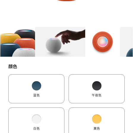
图库
图像
1
图库
图像
2
图库
图像
3
颜色
蓝色
午夜色
白色
黄色