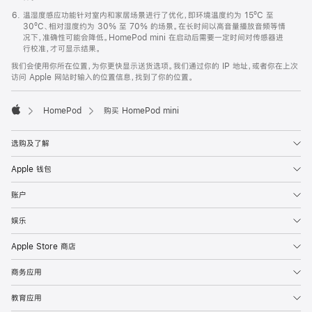
温湿度感应功能针对室内和家居场景进行了优化，即环境温度约为 15ºC 至
30ºC、相对湿度约为 30% 至 70% 的场景。在长时间以高音量播放音频等情
况下，准确性可能会降低。HomePod mini 在启动后需要一定时间对传感器进
行校准，才可显示结果。
我们会使用你所在位置，为你更快显示送货选项。我们通过你的 IP 地址，或者你在上次
访问 Apple 网站时输入的位置信息，找到了你的位置。
HomePod
购买 HomePod mini
Apple
选购及了解
Apple 钱包
账户
娱乐
Apple Store 商店
商务应用
教育应用