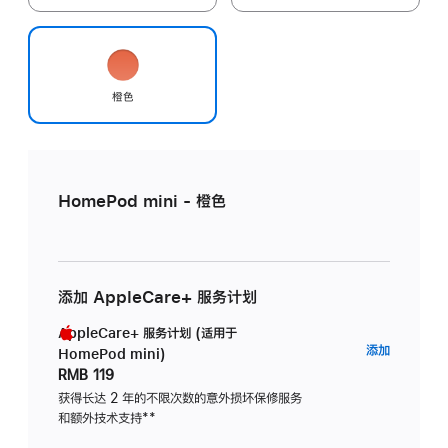
橙色
HomePod mini - 橙色
添加 AppleCare+ 服务计划
AppleCare+ 服务计划 (适用于
AppleC
添加
HomePod mini)
服
RMB 119
务
获得长达 2 年的不限次数的意外损坏保修服务
和额外技术支持
脚
**
计
注