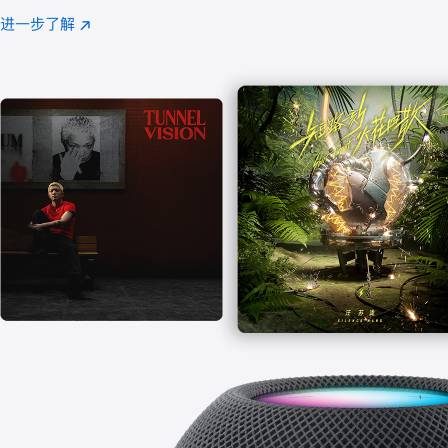
注
进一步了解
Apple
(在
Music
新
窗
口
中
打
开)