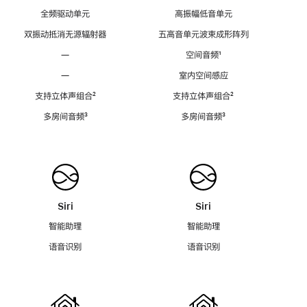
全频驱动单元
高振幅低音单元
双振动抵消无源辐射器
五高音单元波束成形阵列
—
空间音频
脚
¹
注
—
室内空间感应
支持立体声组合
脚
²
支持立体声组合
脚
²
注
注
多房间音频
脚
³
多房间音频
脚
³
注
注
Siri
Siri
智能助理
智能助理
语音识别
语音识别