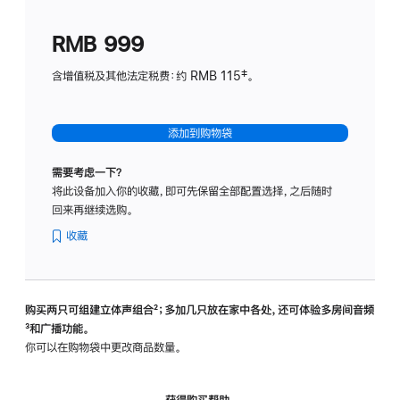
划
(适
RMB 999
用
于
含增值税及其他法定税费：约 RMB 115‡。
HomeP
mini)
添加到购物袋
需要考虑一下？
将此设备加入你的收藏，即可先保留全部配置选择，之后随时
回来再继续选购。
收藏
购买两只可组建立体声组合
脚
²；多加几只放在家中各处，还可体验多‍房‍间音频
脚
³和广播功能。
注
注
你可以在购物袋中更改商品数量。
获得购买帮助，