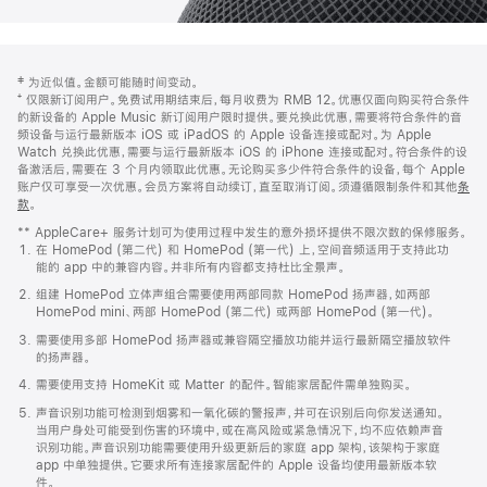
网
脚
‡ 为近似值。金额可能随时间变动。
注
页
⁺ 仅限新订阅用户。免费试用期结束后，每月收费为 RMB 12。优惠仅面向购买符合条件
页
的新设备的 Apple Music 新订阅用户限时提供。要兑换此优惠，需要将符合条件的音
频设备与运行最新版本 iOS 或 iPadOS 的 Apple 设备连接或配对。为 Apple
脚
Watch 兑换此优惠，需要与运行最新版本 iOS 的 iPhone 连接或配对。符合条件的设
备激活后，需要在 3 个月内领取此优惠。无论购买多少件符合条件的设备，每个 Apple
账户仅可享受一次优惠。会员方案将自动续订，直至取消订阅。须遵循限制条件和其他
条
款
。
(在
新
** AppleCare+ 服务计划可为使用过程中发生的意外损坏提供不限次数的保修服务。
窗
在 HomePod (第二代) 和 HomePod (第一代) 上，空间音频适用于支持此功
口
能的 app 中的兼容内容。并非所有内容都支持杜比全景声。
中
打
组建 HomePod 立体声组合需要使用两部同款 HomePod 扬声器，如两部
开)
HomePod mini、两部 HomePod (第二代) 或两部 HomePod (第一代)。
需要使用多部 HomePod 扬声器或兼容隔空播放功能并运行最新隔空播放软件
的扬声器。
需要使用支持 HomeKit 或 Matter 的配件。智能家居配件需单独购买。
声音识别功能可检测到烟雾和一氧化碳的警报声，并可在识别后向你发送通知。
当用户身处可能受到伤害的环境中，或在高风险或紧急情况下，均不应依赖声音
识别功能。声音识别功能需要使用升级更新后的家庭 app 架构，该架构于家庭
app 中单独提供。它要求所有连接家居配件的 Apple 设备均使用最新版本软
件。