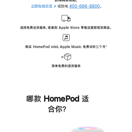
立即在线交流
(在
或致电
400-666-8800
。
新
窗
口
选择免费送货服务，或者到 Apple Store 零售店提取现货商品。
中
打
开)
购买 HomePod mini，Apple Music 免费试听三个月
脚
⁺
注
简单免费的退货服务
哪款 HomePod 适
合你？
进
一
步