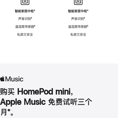
智能家居中枢
脚
⁴
智能家居中枢
脚
⁴
注
注
声音识别
脚
⁵
声音识别
脚
⁵
注
注
温湿度传感器
脚
⁶
温湿度传感器
脚
⁶
注
注
私密又安全
私密又安全
购买 HomePod mini，
Apple Music 免费试听三个
月
脚
⁺。