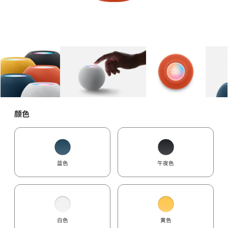
图库
图像
1
图库
图像
2
图库
图像
3
颜色
蓝色
午夜色
白色
黄色