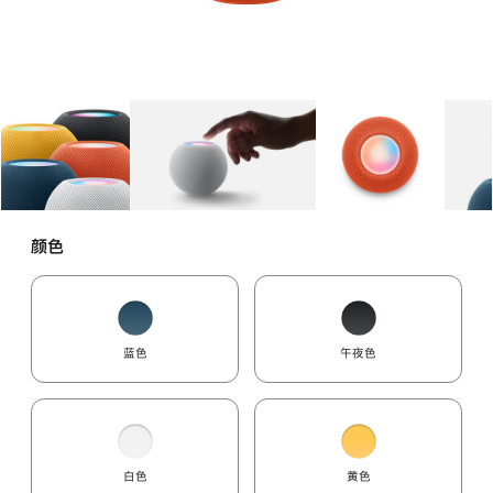
图库
图像
1
图库
图像
2
图库
图像
3
颜色
蓝色
午夜色
白色
黄色