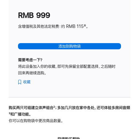
划
(适
RMB 999
用
于
含增值税及其他法定税费：约 RMB 115‡。
HomeP
mini)
添加到购物袋
需要考虑一下？
将此设备加入你的收藏，即可先保留全部配置选择，之后随时
回来再继续选购。
收藏
购买两只可组建立体声组合
脚
²；多加几只放在家中各处，还可体验多‍房‍间音频
脚
³和广播功能。
注
注
你可以在购物袋中更改商品数量。
获得购买帮助，