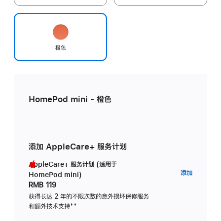
橙色
HomePod mini - 橙色
添加 AppleCare+ 服务计划
AppleCare+ 服务计划 (适用于
AppleC
添加
HomePod mini)
服
RMB 119
务
获得长达 2 年的不限次数的意外损坏保修服务
和额外技术支持
脚
**
计
注