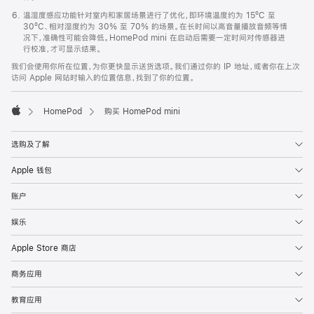
温湿度感应功能针对室内和家居场景进行了优化，即环境温度约为 15ºC 至
30ºC、相对湿度约为 30% 至 70% 的场景。在长时间以高音量播放音频等情
况下，准确性可能会降低。HomePod mini 在启动后需要一定时间对传感器进
行校准，才可显示结果。
我们会使用你所在位置，为你更快显示送货选项。我们通过你的 IP 地址，或者你在上次
访问 Apple 网站时输入的位置信息，找到了你的位置。
HomePod
购买 HomePod mini
Apple
选购及了解
Apple 钱包
账户
娱乐
Apple Store 商店
商务应用
教育应用