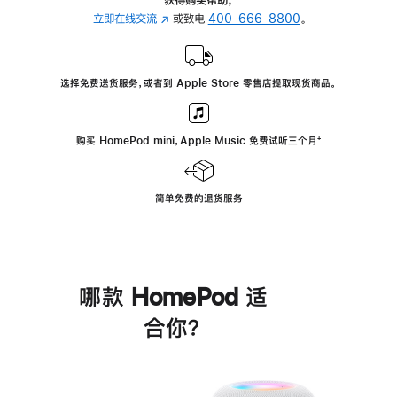
立即在线交流
(在
或致电
400-666-8800
。
新
窗
口
选择免费送货服务，或者到 Apple Store 零售店提取现货商品。
中
打
开)
购买 HomePod mini，Apple Music 免费试听三个月
脚
⁺
注
简单免费的退货服务
哪款 HomePod 适
合你？
进
一
步