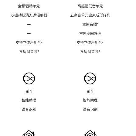
全频驱动单元
高振幅低音单元
双振动抵消无源辐射器
五高音单元波束成形阵列
—
空间音频
脚
¹
注
—
室内空间感应
支持立体声组合
脚
²
支持立体声组合
脚
²
注
注
多房间音频
脚
³
多房间音频
脚
³
注
注
Siri
Siri
智能助理
智能助理
语音识别
语音识别