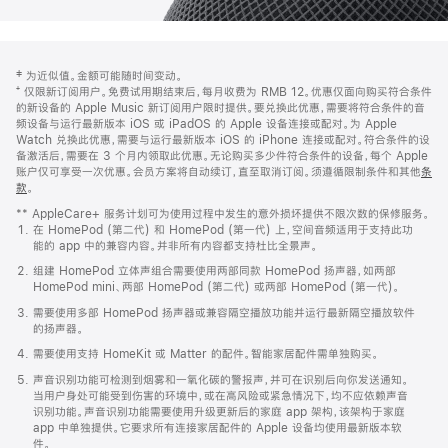
网
脚
‡ 为近似值。金额可能随时间变动。
注
页
⁺ 仅限新订阅用户。免费试用期结束后，每月收费为 RMB 12。优惠仅面向购买符合条件
页
的新设备的 Apple Music 新订阅用户限时提供。要兑换此优惠，需要将符合条件的音
频设备与运行最新版本 iOS 或 iPadOS 的 Apple 设备连接或配对。为 Apple
脚
Watch 兑换此优惠，需要与运行最新版本 iOS 的 iPhone 连接或配对。符合条件的设
备激活后，需要在 3 个月内领取此优惠。无论购买多少件符合条件的设备，每个 Apple
账户仅可享受一次优惠。会员方案将自动续订，直至取消订阅。须遵循限制条件和其他
条
款
。
(在
新
** AppleCare+ 服务计划可为使用过程中发生的意外损坏提供不限次数的保修服务。
窗
在 HomePod (第二代) 和 HomePod (第一代) 上，空间音频适用于支持此功
口
能的 app 中的兼容内容。并非所有内容都支持杜比全景声。
中
打
组建 HomePod 立体声组合需要使用两部同款 HomePod 扬声器，如两部
开)
HomePod mini、两部 HomePod (第二代) 或两部 HomePod (第一代)。
需要使用多部 HomePod 扬声器或兼容隔空播放功能并运行最新隔空播放软件
的扬声器。
需要使用支持 HomeKit 或 Matter 的配件。智能家居配件需单独购买。
声音识别功能可检测到烟雾和一氧化碳的警报声，并可在识别后向你发送通知。
当用户身处可能受到伤害的环境中，或在高风险或紧急情况下，均不应依赖声音
识别功能。声音识别功能需要使用升级更新后的家庭 app 架构，该架构于家庭
app 中单独提供。它要求所有连接家居配件的 Apple 设备均使用最新版本软
件。