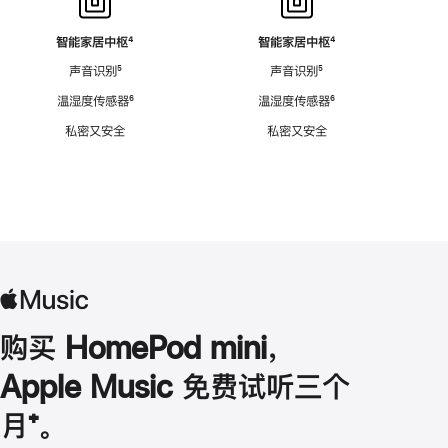
智能家居中枢
脚
⁴
智能家居中枢
脚
⁴
注
注
声音识别
脚
⁵
声音识别
脚
⁵
注
注
温湿度传感器
脚
⁶
温湿度传感器
脚
⁶
注
注
私密又安全
私密又安全
购买 HomePod mini，
Apple Music 免费试听三个
月
脚
⁺。