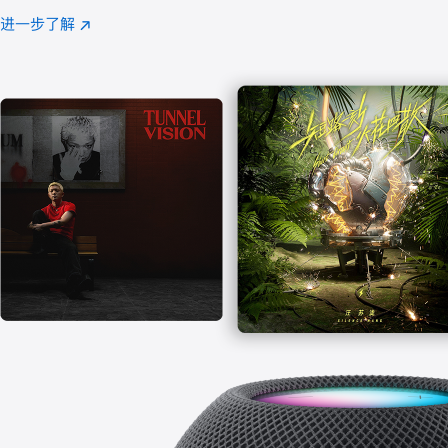
注
进一步了解
Apple
(在
Music
新
窗
口
中
打
开)