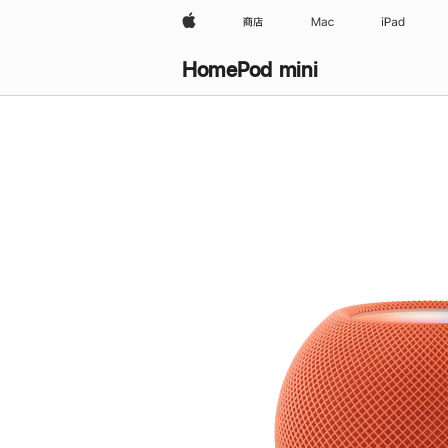
Apple
商店
Mac
iPad
HomePod mini
购
买
HomePod mini