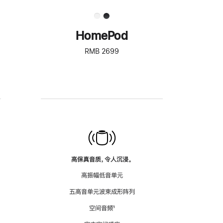
HomePod
RMB 2699
高保真音质，令人沉浸。
高振幅低音单元
五高音单元波束成形阵列
空间音频
脚
¹
注