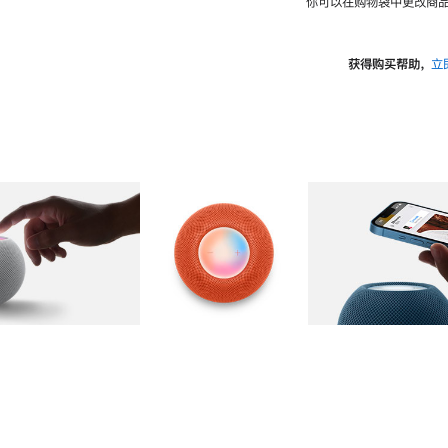
你可以在购物袋中更改商品
获得购买帮助，
立
图库
图像
2
图库
图像
3
图