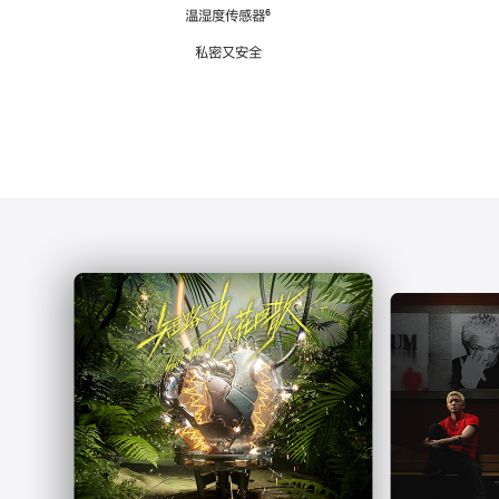
注
温湿度传感器
脚
⁶
注
私密又安全