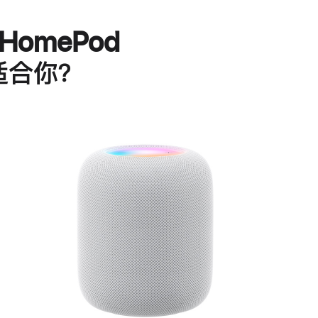
HomePod
适合你？
进
一
步
了
解
HomePod<