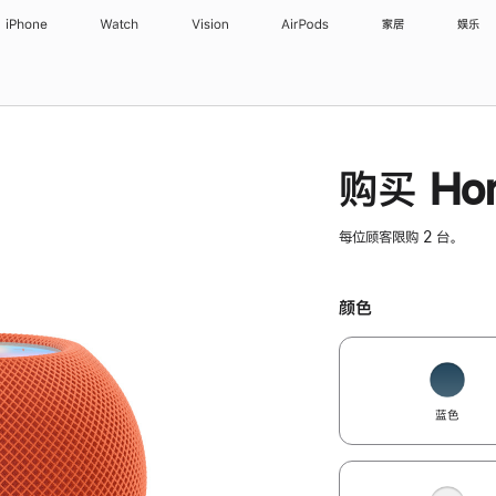
iPhone
Watch
Vision
AirPods
家居
娱乐
购买 Hom
每位顾客限购 2 台。
颜色
蓝色