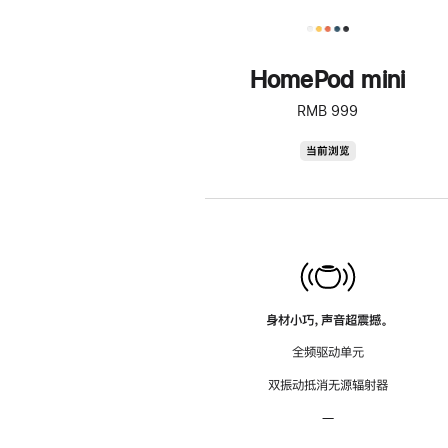
HomePod mini
RMB 999
HomePod
当前浏览
mini
身材小巧，声音超震撼。
全频驱动单元
双振动抵消无源辐射器
—