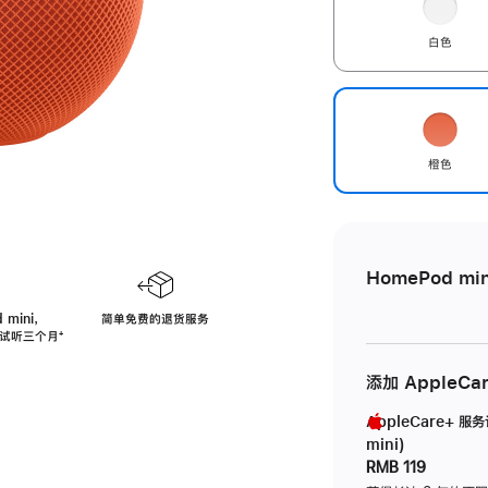
白色
橙色
HomePod min
 mini，
简单免费的退货服务
免费试听三个月
脚
⁺
注
添加 AppleCa
AppleCare+ 服
mini)
RMB 119