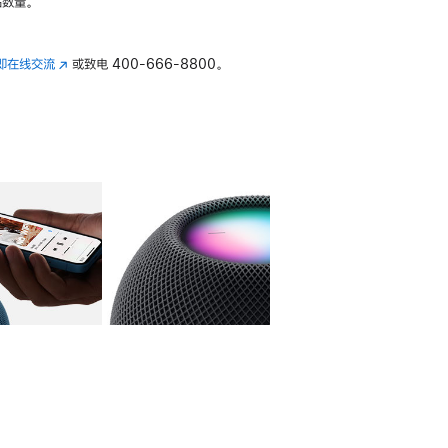
数量。
即在线交流
(在
或致电
400-666-8800。
新
窗
口
中
打
开)
库
图像
4
图库
图像
5