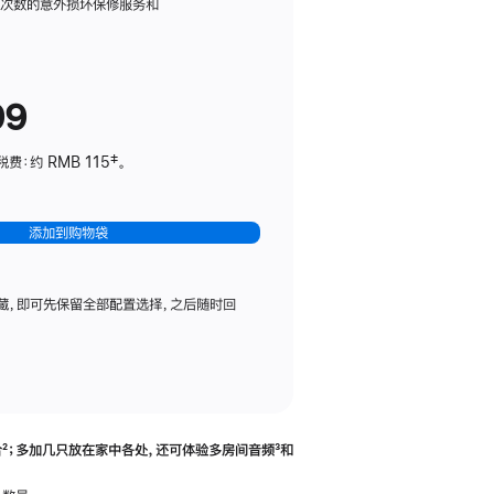
务
限次数的意外损坏保修服务和
计
划
(适
99
用
于
：约 RMB 115‡。
HomePod
mini)
添加到购物袋
藏，即可先保留全部配置选择，之后随时回
合
脚
²；多加几只放在家中各处，还可体验多‍房‍间音频
脚
³和
注
注