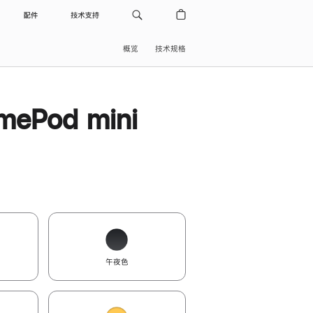
配件
技术支持
概览
技术规格
ePod mini
午夜色