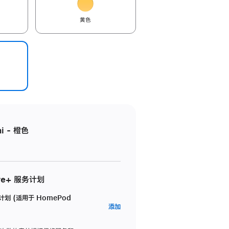
黄色
i - 橙色
re+ 服务计划
务计划 (适用于 HomePod
AppleCare+
添加
服