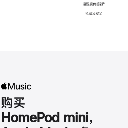
注
温湿度传感器
脚
⁶
注
私密又安全
购买
HomePod mini，