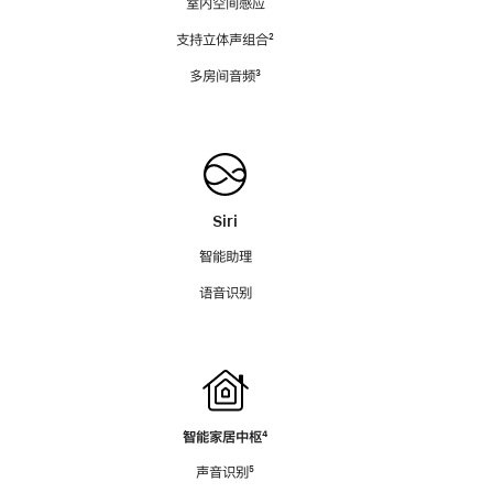
室内空间感应
支持立体声组合
脚
²
注
多房间音频
脚
³
注
Siri
智能助理
语音识别
智能家居中枢
脚
⁴
注
声音识别
脚
⁵