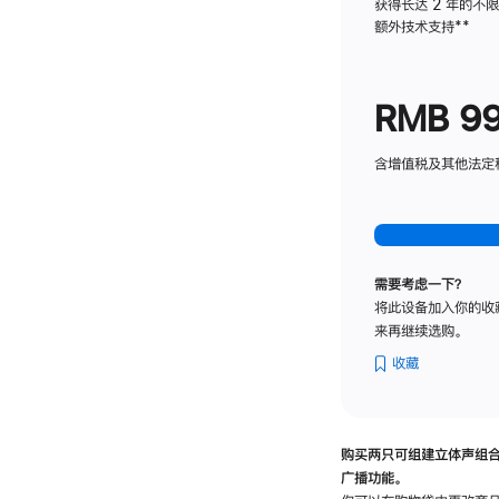
获得长达 2 年的不
额外技术支持
脚
**
注
RMB 9
含增值税及其他法定税费
需要考虑一下？
将此设备加入你的收
来再继续选购。
收藏
购买两只可组建立体声组
广播功能。