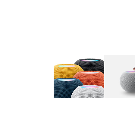
图库
图像
1