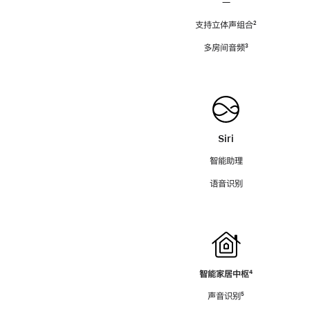
—
支持立体声组合
脚
²
注
多房间音频
脚
³
注
Siri
智能助理
语音识别
智能家居中枢
脚
⁴
注
声音识别
脚
⁵