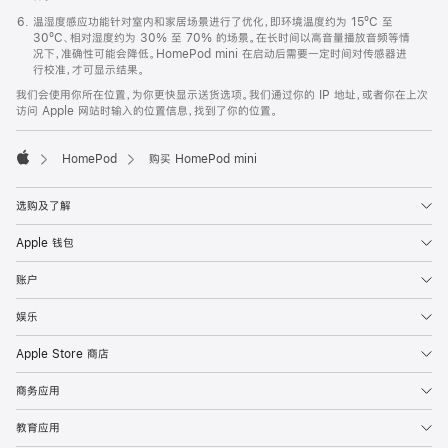
温湿度感应功能针对室内和家居场景进行了优化，即环境温度约为 15ºC 至
30ºC、相对湿度约为 30% 至 70% 的场景。在长时间以高音量播放音频等情
况下，准确性可能会降低。HomePod mini 在启动后需要一定时间对传感器进
行校准，才可显示结果。
我们会使用你所在位置，为你更快显示送货选项。我们通过你的 IP 地址，或者你在上次
访问 Apple 网站时输入的位置信息，找到了你的位置。
HomePod
购买 HomePod mini
Apple
选购及了解
Apple 钱包
账户
娱乐
Apple Store 商店
商务应用
教育应用