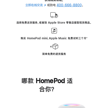
立即在线交流
(在
或致电
400-666-8800
。
新
窗
口
选择免费送货服务，或者到 Apple Store 零售店提取现货商品。
中
打
开)
购买 HomePod mini，Apple Music 免费试听三个月
脚
⁺
注
简单免费的退货服务
哪款 HomePod 适
合你？
进
一
步