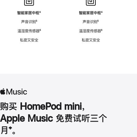
智能家居中枢
脚
⁴
智能家居中枢
脚
⁴
注
注
声音识别
脚
⁵
声音识别
脚
⁵
注
注
温湿度传感器
脚
⁶
温湿度传感器
脚
⁶
注
注
私密又安全
私密又安全
购买 HomePod mini，
Apple Music 免费试听三个
月
脚
⁺。