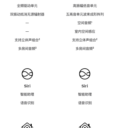
全频驱动单元
高振幅低音单元
双振动抵消无源辐射器
五高音单元波束成形阵列
—
空间音频
脚
¹
注
—
室内空间感应
支持立体声组合
脚
²
支持立体声组合
脚
²
注
注
多房间音频
脚
³
多房间音频
脚
³
注
注
Siri
Siri
智能助理
智能助理
语音识别
语音识别