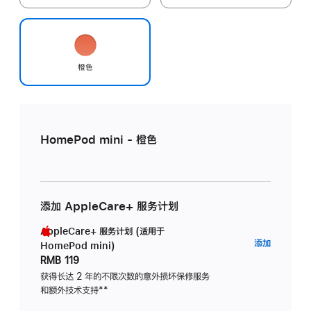
橙色
HomePod mini - 橙色
添加 AppleCare+ 服务计划
AppleCare+ 服务计划 (适用于
AppleC
添加
HomePod mini)
服
RMB 119
务
获得长达 2 年的不限次数的意外损坏保修服务
和额外技术支持
脚
**
计
注