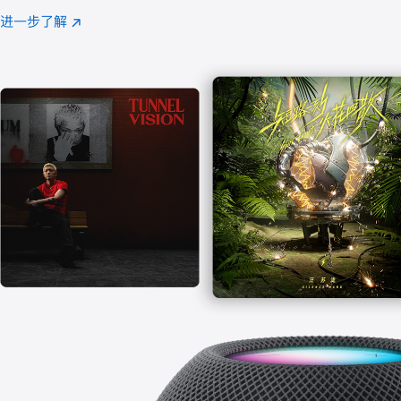
注
进一步了解
Apple
(在
Music
新
窗
口
中
打
开)