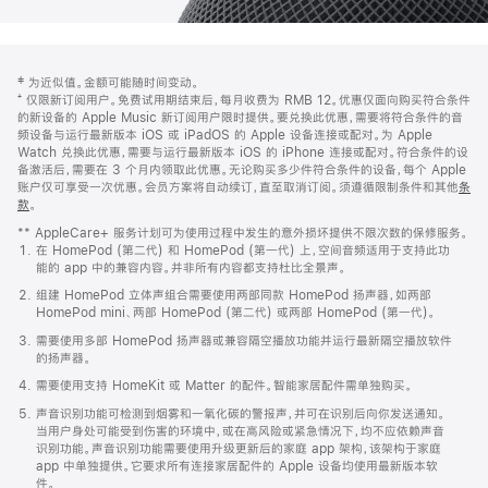
网
脚
‡ 为近似值。金额可能随时间变动。
注
页
⁺ 仅限新订阅用户。免费试用期结束后，每月收费为 RMB 12。优惠仅面向购买符合条件
页
的新设备的 Apple Music 新订阅用户限时提供。要兑换此优惠，需要将符合条件的音
频设备与运行最新版本 iOS 或 iPadOS 的 Apple 设备连接或配对。为 Apple
脚
Watch 兑换此优惠，需要与运行最新版本 iOS 的 iPhone 连接或配对。符合条件的设
备激活后，需要在 3 个月内领取此优惠。无论购买多少件符合条件的设备，每个 Apple
账户仅可享受一次优惠。会员方案将自动续订，直至取消订阅。须遵循限制条件和其他
条
款
。
(在
新
** AppleCare+ 服务计划可为使用过程中发生的意外损坏提供不限次数的保修服务。
窗
在 HomePod (第二代) 和 HomePod (第一代) 上，空间音频适用于支持此功
口
能的 app 中的兼容内容。并非所有内容都支持杜比全景声。
中
打
组建 HomePod 立体声组合需要使用两部同款 HomePod 扬声器，如两部
开)
HomePod mini、两部 HomePod (第二代) 或两部 HomePod (第一代)。
需要使用多部 HomePod 扬声器或兼容隔空播放功能并运行最新隔空播放软件
的扬声器。
需要使用支持 HomeKit 或 Matter 的配件。智能家居配件需单独购买。
声音识别功能可检测到烟雾和一氧化碳的警报声，并可在识别后向你发送通知。
当用户身处可能受到伤害的环境中，或在高风险或紧急情况下，均不应依赖声音
识别功能。声音识别功能需要使用升级更新后的家庭 app 架构，该架构于家庭
app 中单独提供。它要求所有连接家居配件的 Apple 设备均使用最新版本软
件。