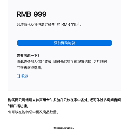
划
(适
RMB 999
用
于
含增值税及其他法定税费：约 RMB 115‡。
HomeP
mini)
添加到购物袋
需要考虑一下？
将此设备加入你的收藏，即可先保留全部配置选择，之后随时
回来再继续选购。
收藏
购买两只可组建立体声组合
脚
²；多加几只放在家中各处，还可体验多‍房‍间音频
脚
³和广播功能。
注
注
你可以在购物袋中更改商品数量。
获得购买帮助，