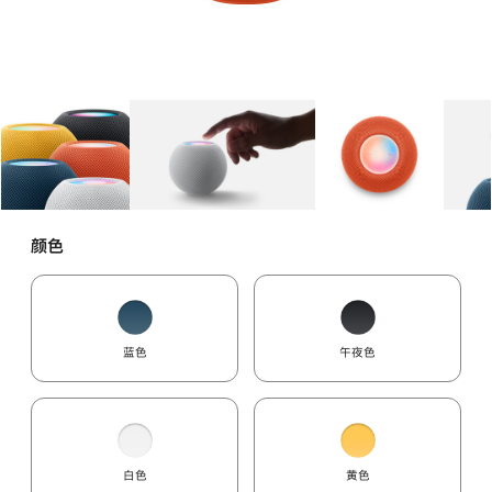
图库
图像
1
图库
图像
2
图库
图像
3
颜色
蓝色
午夜色
白色
黄色