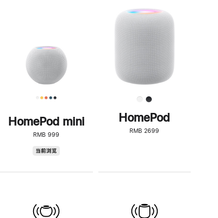
一
步
了
解
HomePod<
HomePod
HomePod mini
RMB 2699
RMB 999
HomePod
当前浏览
mini