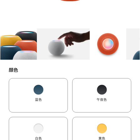
图库
图像
1
图库
图像
2
图库
图像
3
颜色
蓝色
午夜色
白色
黄色