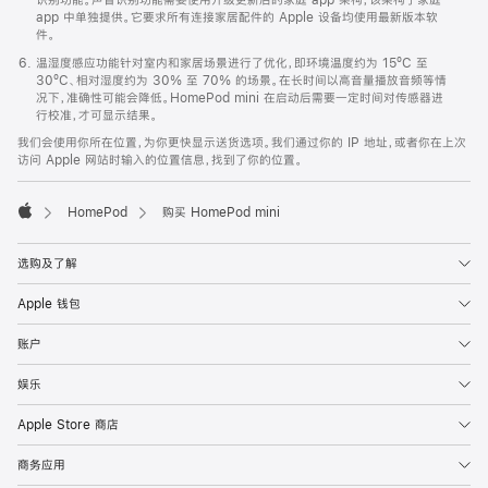
app 中单独提供。它要求所有连接家居配件的 Apple 设备均使用最新版本软
件。
温湿度感应功能针对室内和家居场景进行了优化，即环境温度约为 15ºC 至
30ºC、相对湿度约为 30% 至 70% 的场景。在长时间以高音量播放音频等情
况下，准确性可能会降低。HomePod mini 在启动后需要一定时间对传感器进
行校准，才可显示结果。
我们会使用你所在位置，为你更快显示送货选项。我们通过你的 IP 地址，或者你在上次
访问 Apple 网站时输入的位置信息，找到了你的位置。
HomePod
购买 HomePod mini
Apple
选购及了解
Apple 钱包
账户
娱乐
Apple Store 商店
商务应用