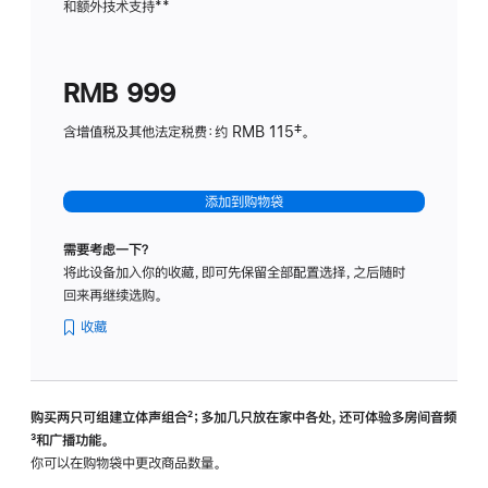
和额外技术支持
脚
**
计
注
划
(适
RMB 999
用
于
含增值税及其他法定税费：约 RMB 115‡。
HomeP
mini)
添加到购物袋
需要考虑一下？
将此设备加入你的收藏，即可先保留全部配置选择，之后随时
回来再继续选购。
收藏
购买两只可组建立体声组合
脚
²；多加几只放在家中各处，还可体验多‍房‍间音频
脚
³和广播功能。
注
注
你可以在购物袋中更改商品数量。