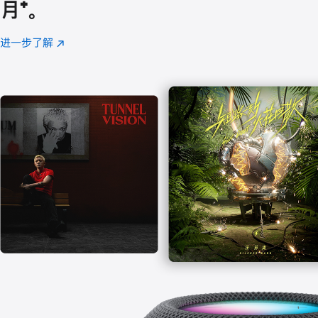
月
脚
⁺。
注
进一步了解
Apple
(在
Music
新
窗
口
中
打
开)