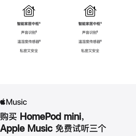
智能家居中枢
脚
⁴
智能家居中枢
脚
⁴
注
注
声音识别
脚
⁵
声音识别
脚
⁵
注
注
温湿度传感器
脚
⁶
温湿度传感器
脚
⁶
注
注
私密又安全
私密又安全
购买 HomePod mini，
Apple Music 免费试听三个