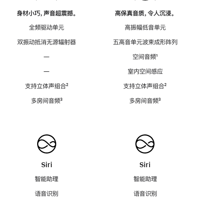
身材小巧，声音超震撼。
高保真音质，令人沉浸。
全频驱动单元
高振幅低音单元
双振动抵消无源辐射器
五高音单元波束成形阵列
—
空间音频
脚
¹
注
—
室内空间感应
支持立体声组合
脚
²
支持立体声组合
脚
²
注
注
多房间音频
脚
³
多房间音频
脚
³
注
注
Siri
Siri
智能助理
智能助理
语音识别
语音识别