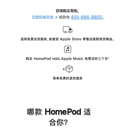
获得购买帮助，
立即在线交流
(在
或致电
400-666-8800
。
新
窗
口
选择免费送货服务，或者到 Apple Store 零售店提取现货商品。
中
打
开)
购买 HomePod mini，Apple Music 免费试听三个月
脚
⁺
注
简单免费的退货服务
哪款 HomePod 适
合你？
进