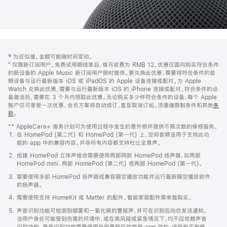
网
脚
‡ 为近似值。金额可能随时间变动。
注
页
⁺ 仅限新订阅用户。免费试用期结束后，每月收费为 RMB 12。优惠仅面向购买符合条件
页
的新设备的 Apple Music 新订阅用户限时提供。要兑换此优惠，需要将符合条件的音
频设备与运行最新版本 iOS 或 iPadOS 的 Apple 设备连接或配对。为 Apple
脚
Watch 兑换此优惠，需要与运行最新版本 iOS 的 iPhone 连接或配对。符合条件的设
备激活后，需要在 3 个月内领取此优惠。无论购买多少件符合条件的设备，每个 Apple
账户仅可享受一次优惠。会员方案将自动续订，直至取消订阅。须遵循限制条件和其他
条
款
。
(在
新
** AppleCare+ 服务计划可为使用过程中发生的意外损坏提供不限次数的保修服务。
窗
在 HomePod (第二代) 和 HomePod (第一代) 上，空间音频适用于支持此功
口
能的 app 中的兼容内容。并非所有内容都支持杜比全景声。
中
打
组建 HomePod 立体声组合需要使用两部同款 HomePod 扬声器，如两部
开)
HomePod mini、两部 HomePod (第二代) 或两部 HomePod (第一代)。
需要使用多部 HomePod 扬声器或兼容隔空播放功能并运行最新隔空播放软件
的扬声器。
需要使用支持 HomeKit 或 Matter 的配件。智能家居配件需单独购买。
声音识别功能可检测到烟雾和一氧化碳的警报声，并可在识别后向你发送通知。
当用户身处可能受到伤害的环境中，或在高风险或紧急情况下，均不应依赖声音
识别功能。声音识别功能需要使用升级更新后的家庭 app 架构，该架构于家庭