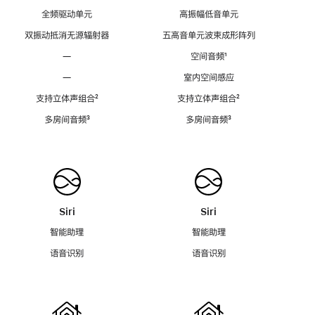
全频驱动单元
高振幅低音单元
双振动抵消无源辐射器
五高音单元波束成形阵列
—
空间音频
脚
¹
注
—
室内空间感应
支持立体声组合
脚
²
支持立体声组合
脚
²
注
注
多房间音频
脚
³
多房间音频
脚
³
注
注
Siri
Siri
智能助理
智能助理
语音识别
语音识别