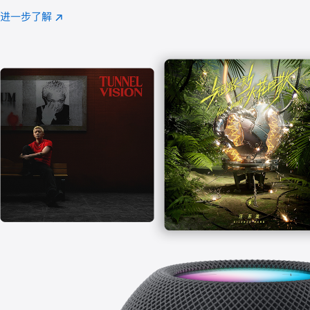
注
进一步了解
Apple
(在
Music
新
窗
口
中
打
开)