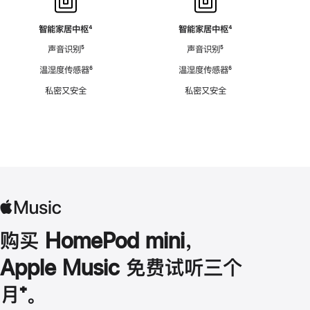
智能家居中枢
脚
⁴
智能家居中枢
脚
⁴
注
注
声音识别
脚
⁵
声音识别
脚
⁵
注
注
温湿度传感器
脚
⁶
温湿度传感器
脚
⁶
注
注
私密又安全
私密又安全
购买 HomePod mini，
Apple Music 免费试听三个
月
脚
⁺。