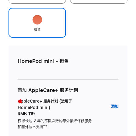
橙色
HomePod mini - 橙色
添加 AppleCare+ 服务计划
AppleCare+ 服务计划 (适用于
AppleC
添加
HomePod mini)
服
RMB 119
务
获得长达 2 年的不限次数的意外损坏保修服务
和额外技术支持
脚
**
计
注