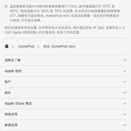
温湿度感应功能针对室内和家居场景进行了优化，即环境温度约为 15ºC 至
30ºC、相对湿度约为 30% 至 70% 的场景。在长时间以高音量播放音频等情
况下，准确性可能会降低。HomePod mini 在启动后需要一定时间对传感器进
行校准，才可显示结果。
我们会使用你所在位置，为你更快显示送货选项。我们通过你的 IP 地址，或者你在上次
访问 Apple 网站时输入的位置信息，找到了你的位置。
HomePod
购买 HomePod mini
Apple
选购及了解
Apple 钱包
账户
娱乐
Apple Store 商店
商务应用
教育应用