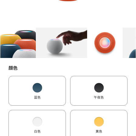
图库
图像
1
图库
图像
2
图库
图像
3
颜色
蓝色
午夜色
白色
黄色