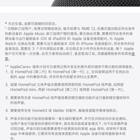
网
脚
‡ 为近似值。金额可能随时间变动。
注
页
⁺ 仅限新订阅用户。免费试用期结束后，每月收费为 RMB 12。优惠仅面向购买符合条件
页
的新设备的 Apple Music 新订阅用户限时提供。要兑换此优惠，需要将符合条件的音
频设备与运行最新版本 iOS 或 iPadOS 的 Apple 设备连接或配对。为 Apple
脚
Watch 兑换此优惠，需要与运行最新版本 iOS 的 iPhone 连接或配对。符合条件的设
备激活后，需要在 3 个月内领取此优惠。无论购买多少件符合条件的设备，每个 Apple
账户仅可享受一次优惠。会员方案将自动续订，直至取消订阅。须遵循限制条件和其他
条
款
。
(在
新
** AppleCare+ 服务计划可为使用过程中发生的意外损坏提供不限次数的保修服务。
窗
在 HomePod (第二代) 和 HomePod (第一代) 上，空间音频适用于支持此功
口
能的 app 中的兼容内容。并非所有内容都支持杜比全景声。
中
打
组建 HomePod 立体声组合需要使用两部同款 HomePod 扬声器，如两部
开)
HomePod mini、两部 HomePod (第二代) 或两部 HomePod (第一代)。
需要使用多部 HomePod 扬声器或兼容隔空播放功能并运行最新隔空播放软件
的扬声器。
需要使用支持 HomeKit 或 Matter 的配件。智能家居配件需单独购买。
声音识别功能可检测到烟雾和一氧化碳的警报声，并可在识别后向你发送通知。
当用户身处可能受到伤害的环境中，或在高风险或紧急情况下，均不应依赖声音
识别功能。声音识别功能需要使用升级更新后的家庭 app 架构，该架构于家庭
app 中单独提供。它要求所有连接家居配件的 Apple 设备均使用最新版本软
件。