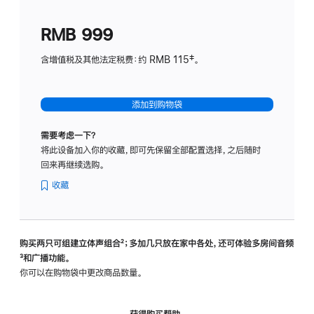
划
(适
RMB 999
用
于
含增值税及其他法定税费：约 RMB 115‡。
HomeP
mini)
添加到购物袋
需要考虑一下？
将此设备加入你的收藏，即可先保留全部配置选择，之后随时
回来再继续选购。
收藏
购买两只可组建立体声组合
脚
²；多加几只放在家中各处，还可体验多‍房‍间音频
脚
³和广播功能。
注
注
你可以在购物袋中更改商品数量。
获得购买帮助，