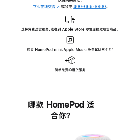
立即在线交流
(在
或致电
400-666-8800
。
新
窗
口
选择免费送货服务，或者到 Apple Store 零售店提取现货商品。
中
打
开)
购买 HomePod mini，Apple Music 免费试听三个月
脚
⁺
注
简单免费的退货服务
哪款 HomePod 适
合你？
进
一
步