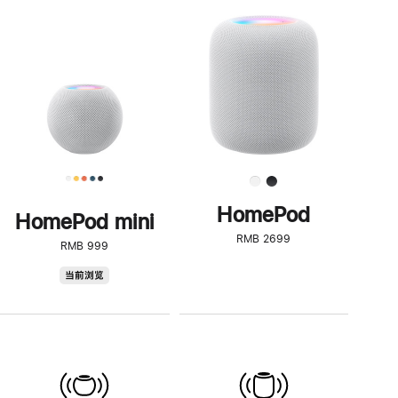
一
步
了
解
HomePod<
HomePod
HomePod mini
RMB 2699
RMB 999
HomePod
当前浏览
mini