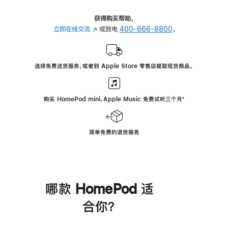
获得购买帮助，
立即在线交流
(在
或致电
400-666-8800
。
新
窗
口
选择免费送货服务，或者到 Apple Store 零售店提取现货商品。
中
打
开)
购买 HomePod mini，Apple Music 免费试听三个月
脚
⁺
注
简单免费的退货服务
哪款 HomePod 适
合你？
进