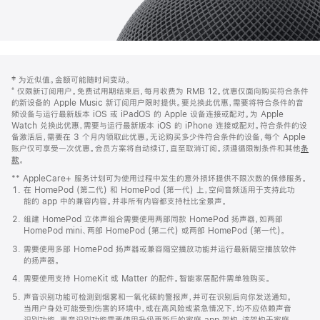
网
脚
‡ 为近似值。金额可能随时间变动。
注
页
⁺ 仅限新订阅用户。免费试用期结束后，每月收费为 RMB 12。优惠仅面向购买符合条件
页
的新设备的 Apple Music 新订阅用户限时提供。要兑换此优惠，需要将符合条件的音
频设备与运行最新版本 iOS 或 iPadOS 的 Apple 设备连接或配对。为 Apple
脚
Watch 兑换此优惠，需要与运行最新版本 iOS 的 iPhone 连接或配对。符合条件的设
备激活后，需要在 3 个月内领取此优惠。无论购买多少件符合条件的设备，每个 Apple
账户仅可享受一次优惠。会员方案将自动续订，直至取消订阅。须遵循限制条件和其他
条
款
。
(在
新
** AppleCare+ 服务计划可为使用过程中发生的意外损坏提供不限次数的保修服务。
窗
在 HomePod (第二代) 和 HomePod (第一代) 上，空间音频适用于支持此功
口
能的 app 中的兼容内容。并非所有内容都支持杜比全景声。
中
打
组建 HomePod 立体声组合需要使用两部同款 HomePod 扬声器，如两部
开)
HomePod mini、两部 HomePod (第二代) 或两部 HomePod (第一代)。
需要使用多部 HomePod 扬声器或兼容隔空播放功能并运行最新隔空播放软件
的扬声器。
需要使用支持 HomeKit 或 Matter 的配件。智能家居配件需单独购买。
声音识别功能可检测到烟雾和一氧化碳的警报声，并可在识别后向你发送通知。
当用户身处可能受到伤害的环境中，或在高风险或紧急情况下，均不应依赖声音
识别功能。声音识别功能需要使用升级更新后的家庭 app 架构，该架构于家庭