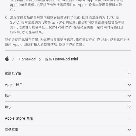
app 中单独提供。它要求所有连接家居配件的 Apple 设备均使用最新版本软
件。
温湿度感应功能针对室内和家居场景进行了优化，即环境温度约为 15ºC 至
30ºC、相对湿度约为 30% 至 70% 的场景。在长时间以高音量播放音频等情
况下，准确性可能会降低。HomePod mini 在启动后需要一定时间对传感器进
行校准，才可显示结果。
我们会使用你所在位置，为你更快显示送货选项。我们通过你的 IP 地址，或者你在上次
访问 Apple 网站时输入的位置信息，找到了你的位置。
HomePod
购买 HomePod mini
Apple
选购及了解
Apple 钱包
账户
娱乐
Apple Store 商店
商务应用