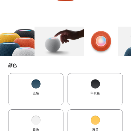
图库
图像
1
图库
图像
2
图库
图像
3
颜色
蓝色
午夜色
白色
黄色