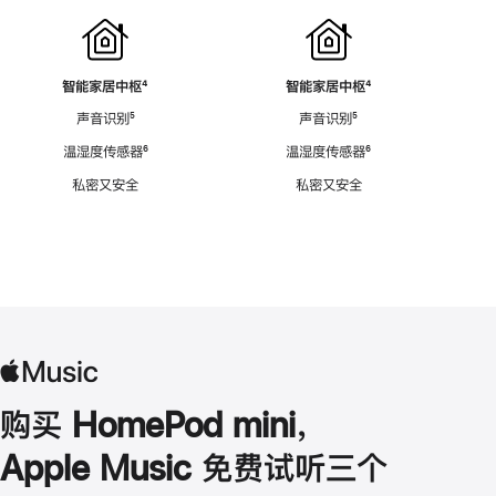
智能家居中枢
脚
⁴
智能家居中枢
脚
⁴
注
注
声音识别
脚
⁵
声音识别
脚
⁵
注
注
温湿度传感器
脚
⁶
温湿度传感器
脚
⁶
注
注
私密又安全
私密又安全
购买 HomePod mini，
Apple Music 免费试听三个