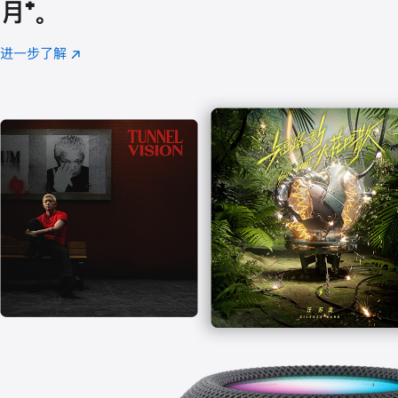
月
脚
⁺。
注
进一步了解
Apple
(在
Music
新
窗
口
中
打
开)