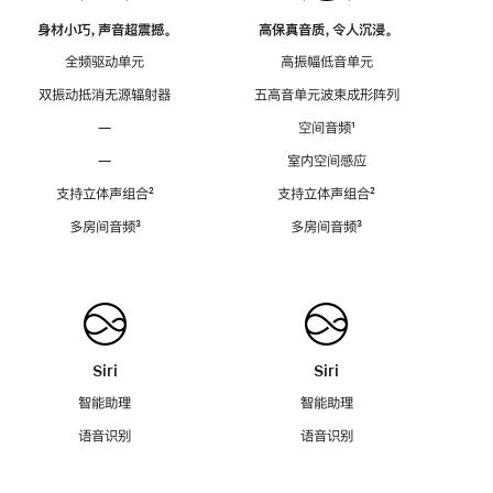
身材小巧，声音超震撼。
高保真音质，令人沉浸。
全频驱动单元
高振幅低音单元
双振动抵消无源辐射器
五高音单元波束成形阵列
—
空间音频
脚
¹
注
—
室内空间感应
支持立体声组合
脚
²
支持立体声组合
脚
²
注
注
多房间音频
脚
³
多房间音频
脚
³
注
注
Siri
Siri
智能助理
智能助理
语音识别
语音识别