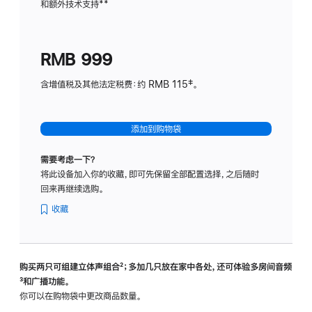
和额外技术支持
脚
**
计
注
划
(适
RMB 999
用
于
含增值税及其他法定税费：约 RMB 115‡。
HomeP
mini)
添加到购物袋
需要考虑一下？
将此设备加入你的收藏，即可先保留全部配置选择，之后随时
回来再继续选购。
收藏
购买两只可组建立体声组合
脚
²；多加几只放在家中各处，还可体验多‍房‍间音频
脚
³和广播功能。
注
注
你可以在购物袋中更改商品数量。