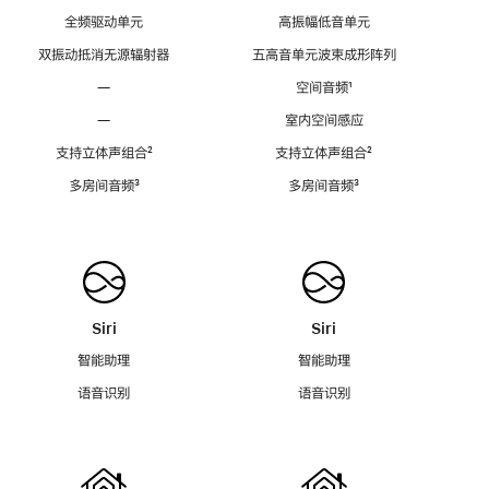
全频驱动单元
高振幅低音单元
双振动抵消无源辐射器
五高音单元波束成形阵列
—
空间音频
脚
¹
注
—
室内空间感应
支持立体声组合
脚
²
支持立体声组合
脚
²
注
注
多房间音频
脚
³
多房间音频
脚
³
注
注
Siri
Siri
智能助理
智能助理
语音识别
语音识别