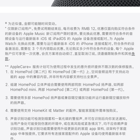
网
脚
‡ 为近似值。金额可能随时间变动。
注
页
⁺ 仅限新订阅用户。免费试用期结束后，每月收费为 RMB 12。优惠仅面向购买符合条件
页
的新设备的 Apple Music 新订阅用户限时提供。要兑换此优惠，需要将符合条件的音
频设备与运行最新版本 iOS 或 iPadOS 的 Apple 设备连接或配对。为 Apple
脚
Watch 兑换此优惠，需要与运行最新版本 iOS 的 iPhone 连接或配对。符合条件的设
备激活后，需要在 3 个月内领取此优惠。无论购买多少件符合条件的设备，每个 Apple
账户仅可享受一次优惠。会员方案将自动续订，直至取消订阅。须遵循限制条件和其他
条
款
。
(在
新
** AppleCare+ 服务计划可为使用过程中发生的意外损坏提供不限次数的保修服务。
窗
在 HomePod (第二代) 和 HomePod (第一代) 上，空间音频适用于支持此功
口
能的 app 中的兼容内容。并非所有内容都支持杜比全景声。
中
打
组建 HomePod 立体声组合需要使用两部同款 HomePod 扬声器，如两部
开)
HomePod mini、两部 HomePod (第二代) 或两部 HomePod (第一代)。
需要使用多部 HomePod 扬声器或兼容隔空播放功能并运行最新隔空播放软件
的扬声器。
需要使用支持 HomeKit 或 Matter 的配件。智能家居配件需单独购买。
声音识别功能可检测到烟雾和一氧化碳的警报声，并可在识别后向你发送通知。
当用户身处可能受到伤害的环境中，或在高风险或紧急情况下，均不应依赖声音
识别功能。声音识别功能需要使用升级更新后的家庭 app 架构，该架构于家庭
app 中单独提供。它要求所有连接家居配件的 Apple 设备均使用最新版本软
件。