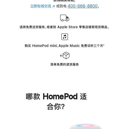
立即在线交流
(在
或致电
400-666-8800
。
新
窗
口
选择免费送货服务，或者到 Apple Store 零售店提取现货商品。
中
打
开)
购买 HomePod mini，Apple Music 免费试听三个月
脚
⁺
注
简单免费的退货服务
哪款 HomePod 适
合你？
进
一
步