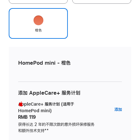
橙色
HomePod mini - 橙色
添加 AppleCare+ 服务计划
AppleCare+ 服务计划 (适用于
AppleC
添加
HomePod mini)
服
RMB 119
务
获得长达 2 年的不限次数的意外损坏保修服务
和额外技术支持
脚
**
计
注