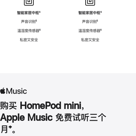
智能家居中枢
脚
⁴
智能家居中枢
脚
⁴
注
注
声音识别
脚
⁵
声音识别
脚
⁵
注
注
温湿度传感器
脚
⁶
温湿度传感器
脚
⁶
注
注
私密又安全
私密又安全
购买 HomePod mini，
Apple Music 免费试听三个
月
脚
⁺。