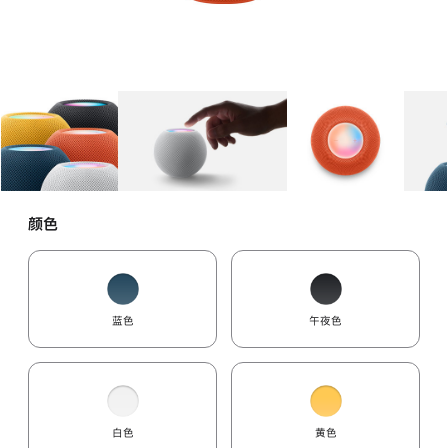
图库
图像
1
图库
图像
2
图库
图像
3
颜色
蓝色
午夜色
白色
黄色