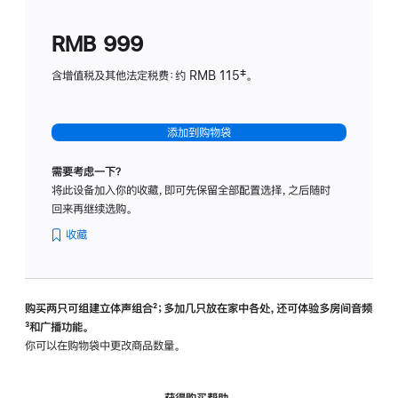
划
(适
RMB 999
用
于
含增值税及其他法定税费：约 RMB 115‡。
HomeP
mini)
添加到购物袋
需要考虑一下？
将此设备加入你的收藏，即可先保留全部配置选择，之后随时
回来再继续选购。
收藏
购买两只可组建立体声组合
脚
²；多加几只放在家中各处，还可体验多‍房‍间音频
脚
³和广播功能。
注
注
你可以在购物袋中更改商品数量。
获得购买帮助，