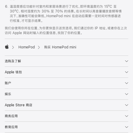
温湿度感应功能针对室内和家居场景进行了优化，即环境温度约为 15ºC 至
30ºC、相对湿度约为 30% 至 70% 的场景。在长时间以高音量播放音频等情
况下，准确性可能会降低。HomePod mini 在启动后需要一定时间对传感器进
行校准，才可显示结果。
我们会使用你所在位置，为你更快显示送货选项。我们通过你的 IP 地址，或者你在上次
访问 Apple 网站时输入的位置信息，找到了你的位置。
HomePod
购买 HomePod mini
Apple
选购及了解
Apple 钱包
账户
娱乐
Apple Store 商店
商务应用
教育应用