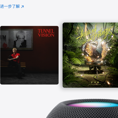
注
进一步了解
Apple
(在
Music
新
窗
口
中
打
开)