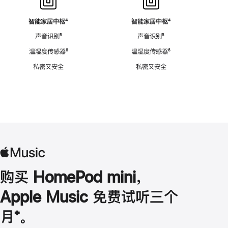
智能家居中枢
脚
⁴
智能家居中枢
脚
⁴
注
注
声音识别
脚
⁵
声音识别
脚
⁵
注
注
温湿度传感器
脚
⁶
温湿度传感器
脚
⁶
注
注
私密又安全
私密又安全
购买 HomePod mini，
Apple Music 免费试听三个
月
脚
⁺。