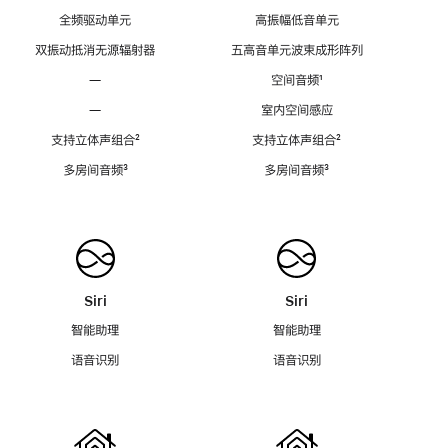
全频驱动单元
高振幅低音单元
双振动抵消无源辐射器
五高音单元波束成形阵列
—
空间音频
脚
¹
注
—
室内空间感应
支持立体声组合
脚
²
支持立体声组合
脚
²
注
注
多房间音频
脚
³
多房间音频
脚
³
注
注
Siri
Siri
智能助理
智能助理
语音识别
语音识别