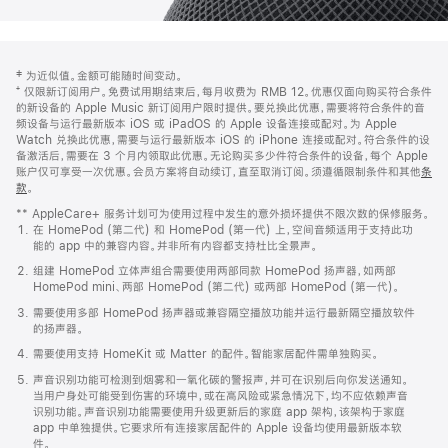
网
脚
‡ 为近似值。金额可能随时间变动。
注
页
⁺ 仅限新订阅用户。免费试用期结束后，每月收费为 RMB 12。优惠仅面向购买符合条件
页
的新设备的 Apple Music 新订阅用户限时提供。要兑换此优惠，需要将符合条件的音
频设备与运行最新版本 iOS 或 iPadOS 的 Apple 设备连接或配对。为 Apple
脚
Watch 兑换此优惠，需要与运行最新版本 iOS 的 iPhone 连接或配对。符合条件的设
备激活后，需要在 3 个月内领取此优惠。无论购买多少件符合条件的设备，每个 Apple
账户仅可享受一次优惠。会员方案将自动续订，直至取消订阅。须遵循限制条件和其他
条
款
。
(在
新
** AppleCare+ 服务计划可为使用过程中发生的意外损坏提供不限次数的保修服务。
窗
在 HomePod (第二代) 和 HomePod (第一代) 上，空间音频适用于支持此功
口
能的 app 中的兼容内容。并非所有内容都支持杜比全景声。
中
打
组建 HomePod 立体声组合需要使用两部同款 HomePod 扬声器，如两部
开)
HomePod mini、两部 HomePod (第二代) 或两部 HomePod (第一代)。
需要使用多部 HomePod 扬声器或兼容隔空播放功能并运行最新隔空播放软件
的扬声器。
需要使用支持 HomeKit 或 Matter 的配件。智能家居配件需单独购买。
声音识别功能可检测到烟雾和一氧化碳的警报声，并可在识别后向你发送通知。
当用户身处可能受到伤害的环境中，或在高风险或紧急情况下，均不应依赖声音
识别功能。声音识别功能需要使用升级更新后的家庭 app 架构，该架构于家庭
app 中单独提供。它要求所有连接家居配件的 Apple 设备均使用最新版本软
件。