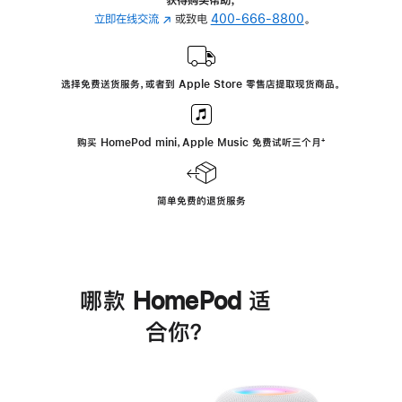
立即在线交流
(在
或致电
400-666-8800
。
新
窗
口
选择免费送货服务，或者到 Apple Store 零售店提取现货商品。
中
打
开)
购买 HomePod mini，Apple Music 免费试听三个月
脚
⁺
注
简单免费的退货服务
哪款 HomePod 适
合你？
进
一
步