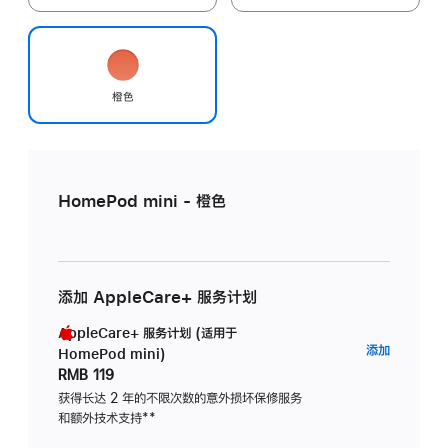
橙色
HomePod mini - 橙色
添加 AppleCare+ 服务计划
AppleCare+ 服务计划 (适用于
AppleC
添加
HomePod mini)
服
RMB 119
务
获得长达 2 年的不限次数的意外损坏保修服务
和额外技术支持
脚
**
计
注