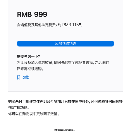
划
(适
RMB 999
用
于
含增值税及其他法定税费：约 RMB 115‡。
HomeP
mini)
添加到购物袋
需要考虑一下？
将此设备加入你的收藏，即可先保留全部配置选择，之后随时
回来再继续选购。
收藏
购买两只可组建立体声组合
脚
²；多加几只放在家中各处，还可体验多‍房‍间音频
脚
³和广播功能。
注
注
你可以在购物袋中更改商品数量。
获得购买帮助，