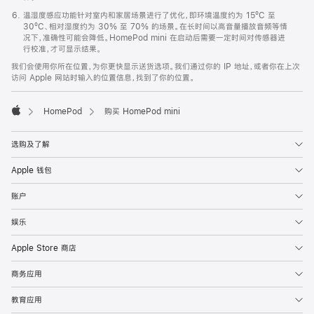
温湿度感应功能针对室内和家居场景进行了优化，即环境温度约为 15ºC 至
30ºC、相对湿度约为 30% 至 70% 的场景。在长时间以高音量播放音频等情
况下，准确性可能会降低。HomePod mini 在启动后需要一定时间对传感器进
行校准，才可显示结果。
我们会使用你所在位置，为你更快显示送货选项。我们通过你的 IP 地址，或者你在上次
访问 Apple 网站时输入的位置信息，找到了你的位置。
HomePod
购买 HomePod mini
Apple
选购及了解
Apple 钱包
账户
娱乐
Apple Store 商店
商务应用
教育应用