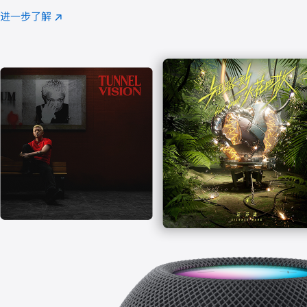
注
进一步了解
Apple
(在
Music
新
窗
口
中
打
开)