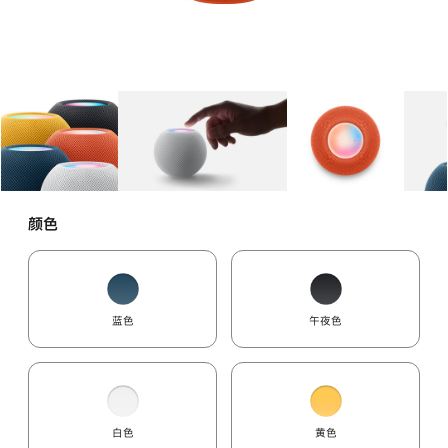
图库
图像
1
图库
图像
2
图库
图像
3
颜色
蓝色
午夜色
白色
黄色