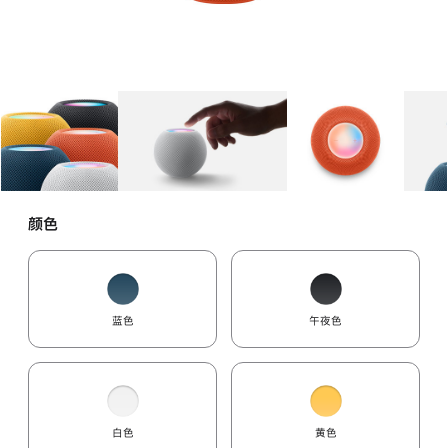
图库
图像
1
图库
图像
2
图库
图像
3
颜色
蓝色
午夜色
白色
黄色