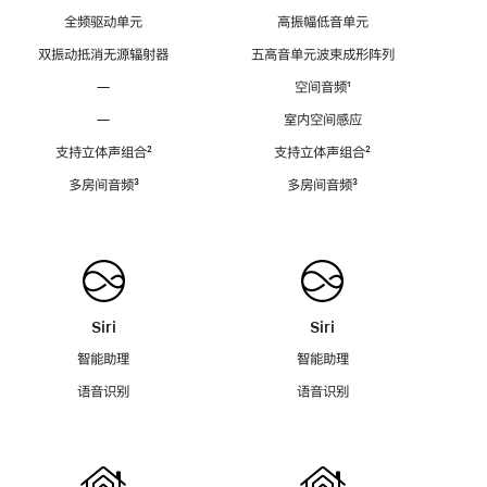
全频驱动单元
高振幅低音单元
双振动抵消无源辐射器
五高音单元波束成形阵列
—
空间音频
脚
¹
注
—
室内空间感应
支持立体声组合
脚
²
支持立体声组合
脚
²
注
注
多房间音频
脚
³
多房间音频
脚
³
注
注
Siri
Siri
智能助理
智能助理
语音识别
语音识别