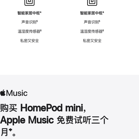
智能家居中枢
脚
⁴
智能家居中枢
脚
⁴
注
注
声音识别
脚
⁵
声音识别
脚
⁵
注
注
温湿度传感器
脚
⁶
温湿度传感器
脚
⁶
注
注
私密又安全
私密又安全
购买 HomePod mini，
Apple Music 免费试听三个
月
脚
⁺。