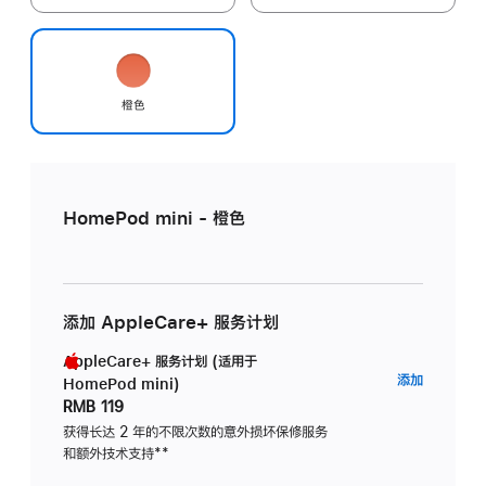
橙色
HomePod mini - 橙色
添加 AppleCare+ 服务计划
AppleCare+ 服务计划 (适用于
AppleC
添加
HomePod mini)
服
RMB 119
务
获得长达 2 年的不限次数的意外损坏保修服务
和额外技术支持
脚
**
计
注