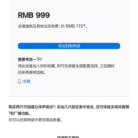
划
(适
RMB 999
用
于
含增值税及其他法定税费：约 RMB 115‡。
HomeP
mini)
添加到购物袋
需要考虑一下？
将此设备加入你的收藏，即可先保留全部配置选择，之后随时
回来再继续选购。
收藏
购买两只可组建立体声组合
脚
²；多加几只放在家中各处，还可体验多‍房‍间音频
脚
³和广播功能。
注
注
你可以在购物袋中更改商品数量。
获得购买帮助，