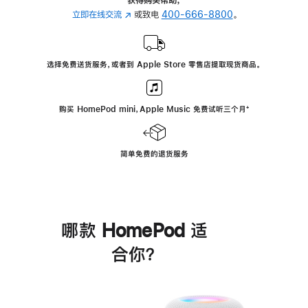
立即在线交流
(在
或致电
400-666-8800
。
新
窗
口
选择免费送货服务，或者到 Apple Store 零售店提取现货商品。
中
打
开)
购买 HomePod mini，Apple Music 免费试听三个月
脚
⁺
注
简单免费的退货服务
哪款 HomePod 适
合你？
进
一
步