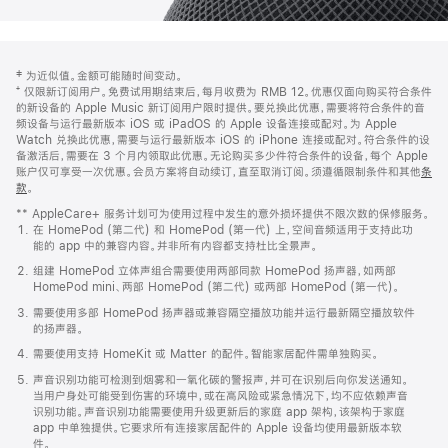
网
脚
‡ 为近似值。金额可能随时间变动。
注
页
⁺ 仅限新订阅用户。免费试用期结束后，每月收费为 RMB 12。优惠仅面向购买符合条件
页
的新设备的 Apple Music 新订阅用户限时提供。要兑换此优惠，需要将符合条件的音
频设备与运行最新版本 iOS 或 iPadOS 的 Apple 设备连接或配对。为 Apple
脚
Watch 兑换此优惠，需要与运行最新版本 iOS 的 iPhone 连接或配对。符合条件的设
备激活后，需要在 3 个月内领取此优惠。无论购买多少件符合条件的设备，每个 Apple
账户仅可享受一次优惠。会员方案将自动续订，直至取消订阅。须遵循限制条件和其他
条
款
。
(在
新
** AppleCare+ 服务计划可为使用过程中发生的意外损坏提供不限次数的保修服务。
窗
在 HomePod (第二代) 和 HomePod (第一代) 上，空间音频适用于支持此功
口
能的 app 中的兼容内容。并非所有内容都支持杜比全景声。
中
打
组建 HomePod 立体声组合需要使用两部同款 HomePod 扬声器，如两部
开)
HomePod mini、两部 HomePod (第二代) 或两部 HomePod (第一代)。
需要使用多部 HomePod 扬声器或兼容隔空播放功能并运行最新隔空播放软件
的扬声器。
需要使用支持 HomeKit 或 Matter 的配件。智能家居配件需单独购买。
声音识别功能可检测到烟雾和一氧化碳的警报声，并可在识别后向你发送通知。
当用户身处可能受到伤害的环境中，或在高风险或紧急情况下，均不应依赖声音
识别功能。声音识别功能需要使用升级更新后的家庭 app 架构，该架构于家庭
app 中单独提供。它要求所有连接家居配件的 Apple 设备均使用最新版本软
件。