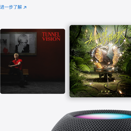
注
进一步了解
Apple
(在
Music
新
窗
口
中
打
开)