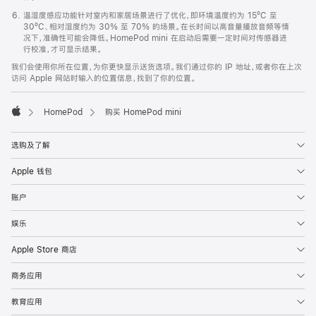
温湿度感应功能针对室内和家居场景进行了优化，即环境温度约为 15ºC 至
30ºC、相对湿度约为 30% 至 70% 的场景。在长时间以高音量播放音频等情
况下，准确性可能会降低。HomePod mini 在启动后需要一定时间对传感器进
行校准，才可显示结果。
我们会使用你所在位置，为你更快显示送货选项。我们通过你的 IP 地址，或者你在上次
访问 Apple 网站时输入的位置信息，找到了你的位置。
HomePod
购买 HomePod mini
Apple
选购及了解
Apple 钱包
账户
娱乐
Apple Store 商店
商务应用
教育应用