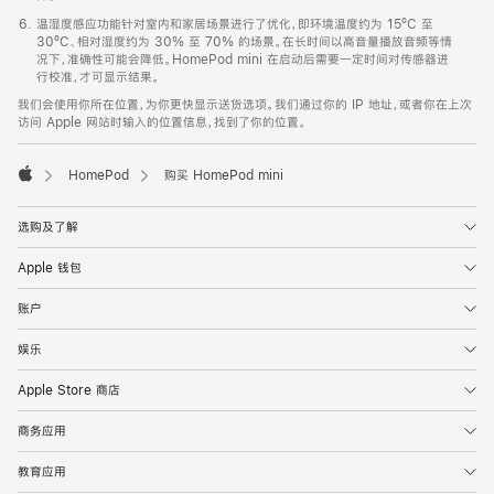
温湿度感应功能针对室内和家居场景进行了优化，即环境温度约为 15ºC 至
30ºC、相对湿度约为 30% 至 70% 的场景。在长时间以高音量播放音频等情
况下，准确性可能会降低。HomePod mini 在启动后需要一定时间对传感器进
行校准，才可显示结果。
我们会使用你所在位置，为你更快显示送货选项。我们通过你的 IP 地址，或者你在上次
访问 Apple 网站时输入的位置信息，找到了你的位置。
HomePod
购买 HomePod mini
Apple
选购及了解
Apple 钱包
账户
娱乐
Apple Store 商店
商务应用
教育应用