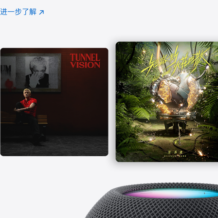
注
进一步了解
Apple
(在
Music
新
窗
口
中
打
开)