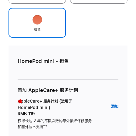
橙色
HomePod mini - 橙色
添加 AppleCare+ 服务计划
AppleCare+ 服务计划 (适用于
AppleC
添加
HomePod mini)
服
RMB 119
务
获得长达 2 年的不限次数的意外损坏保修服务
和额外技术支持
脚
**
计
注