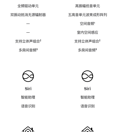
全频驱动单元
高振幅低音单元
双振动抵消无源辐射器
五高音单元波束成形阵列
—
空间音频
脚
¹
注
—
室内空间感应
支持立体声组合
脚
²
支持立体声组合
脚
²
注
注
多房间音频
脚
³
多房间音频
脚
³
注
注
Siri
Siri
智能助理
智能助理
语音识别
语音识别