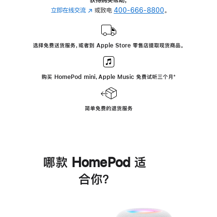
立即在线交流
(在
或致电
400-666-8800
。
新
窗
口
选择免费送货服务，或者到 Apple Store 零售店提取现货商品。
中
打
开)
购买 HomePod mini，Apple Music 免费试听三个月
脚
⁺
注
简单免费的退货服务
哪款 HomePod 适
合你？
进
一
步