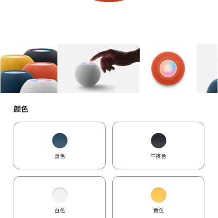
图库
图像
1
图库
图像
2
图库
图像
3
颜色
蓝色
午夜色
白色
黄色