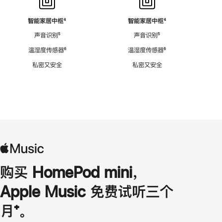
智能家居中枢
脚
⁴
智能家居中枢
脚
⁴
注
注
声音识别
脚
⁵
声音识别
脚
⁵
注
注
温湿度传感器
脚
⁶
温湿度传感器
脚
⁶
注
注
私密又安全
私密又安全
购买 HomePod mini，
Apple Music 免费试听三个
月
脚
⁺。