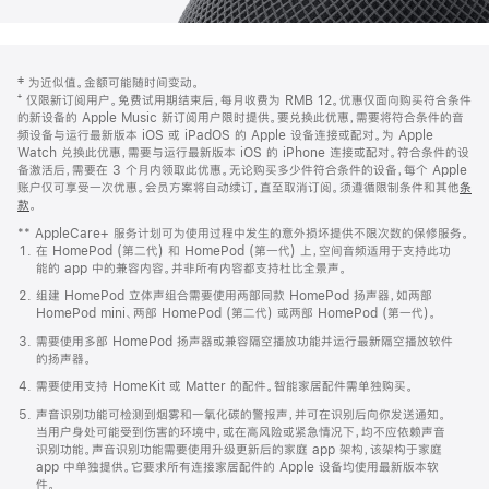
网
脚
‡ 为近似值。金额可能随时间变动。
注
页
⁺ 仅限新订阅用户。免费试用期结束后，每月收费为 RMB 12。优惠仅面向购买符合条件
页
的新设备的 Apple Music 新订阅用户限时提供。要兑换此优惠，需要将符合条件的音
频设备与运行最新版本 iOS 或 iPadOS 的 Apple 设备连接或配对。为 Apple
脚
Watch 兑换此优惠，需要与运行最新版本 iOS 的 iPhone 连接或配对。符合条件的设
备激活后，需要在 3 个月内领取此优惠。无论购买多少件符合条件的设备，每个 Apple
账户仅可享受一次优惠。会员方案将自动续订，直至取消订阅。须遵循限制条件和其他
条
款
。
(在
新
** AppleCare+ 服务计划可为使用过程中发生的意外损坏提供不限次数的保修服务。
窗
在 HomePod (第二代) 和 HomePod (第一代) 上，空间音频适用于支持此功
口
能的 app 中的兼容内容。并非所有内容都支持杜比全景声。
中
打
组建 HomePod 立体声组合需要使用两部同款 HomePod 扬声器，如两部
开)
HomePod mini、两部 HomePod (第二代) 或两部 HomePod (第一代)。
需要使用多部 HomePod 扬声器或兼容隔空播放功能并运行最新隔空播放软件
的扬声器。
需要使用支持 HomeKit 或 Matter 的配件。智能家居配件需单独购买。
声音识别功能可检测到烟雾和一氧化碳的警报声，并可在识别后向你发送通知。
当用户身处可能受到伤害的环境中，或在高风险或紧急情况下，均不应依赖声音
识别功能。声音识别功能需要使用升级更新后的家庭 app 架构，该架构于家庭
app 中单独提供。它要求所有连接家居配件的 Apple 设备均使用最新版本软
件。