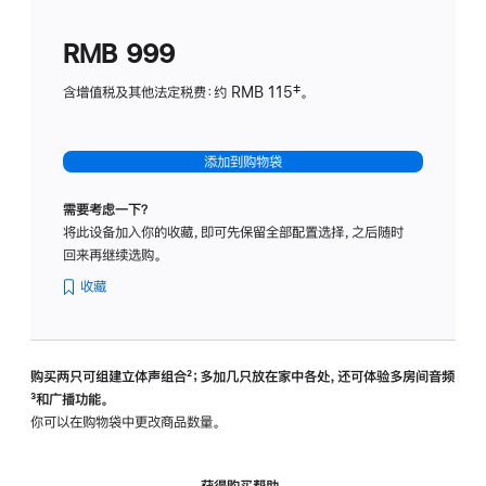
划
(适
RMB 999
用
于
含增值税及其他法定税费：约 RMB 115‡。
HomeP
mini)
添加到购物袋
需要考虑一下？
将此设备加入你的收藏，即可先保留全部配置选择，之后随时
回来再继续选购。
收藏
购买两只可组建立体声组合
脚
²；多加几只放在家中各处，还可体验多‍房‍间音频
脚
³和广播功能。
注
注
你可以在购物袋中更改商品数量。
获得购买帮助，