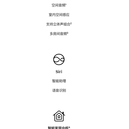
空间音频
脚
¹
注
室内空间感应
支持立体声组合
脚
²
注
多房间音频
脚
³
注
Siri
智能助理
语音识别
智能家居中枢
脚
⁴