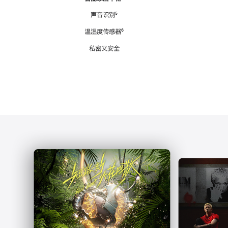
注
声音识别
脚
⁵
注
温湿度传感器
脚
⁶
注
私密又安全