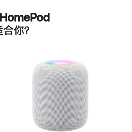
HomePod
适合你？
进
一
步
了
解
HomePod<