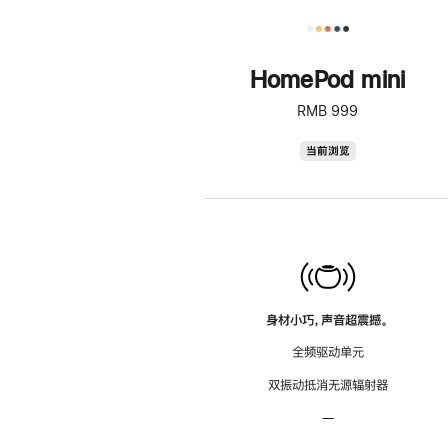
HomePod mini
RMB 999
HomePod
当前浏览
mini
身材小巧，声音超震撼。
全频驱动单元
双振动抵消无源辐射器
—