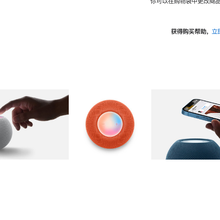
你可以在购物袋中更改商品
获得购买帮助，
立
图库
图像
2
图库
图像
3
图