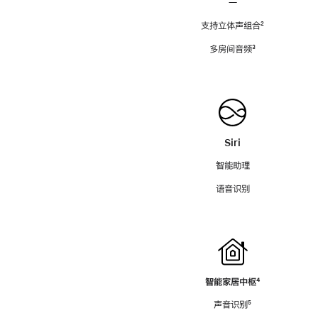
—
支持立体声组合
脚
²
注
多房间音频
脚
³
注
Siri
智能助理
语音识别
智能家居中枢
脚
⁴
注
声音识别
脚
⁵