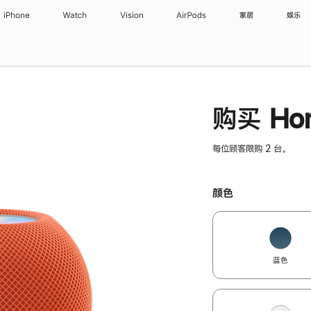
iPhone
Watch
Vision
AirPods
家居
娱乐
购买 Hom
每位顾客限购 2 台。
颜色
蓝色