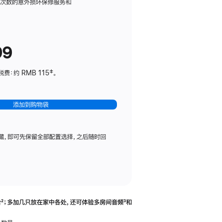
务
限次数的意外损坏保修服务和
计
划
(适
99
用
于
：约 RMB 115‡。
HomePod
mini)
添加到购物袋
藏，即可先保留全部配置选择，之后随时回
合
脚
²；多加几只放在家中各处，还可体验多‍房‍间音频
脚
³和
注
注