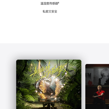
注
温湿度传感器
脚
⁶
注
私密又安全