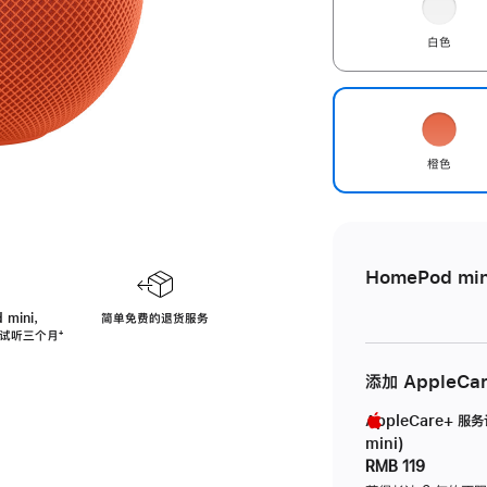
白色
橙色
HomePod min
 mini，
简单免费的退货服务
免费试听三个月
脚
⁺
注
添加 AppleCa
AppleCare+ 服
mini)
RMB 119