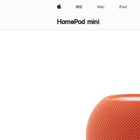
Apple
商店
Mac
iPad
HomePod mini
购
买
HomePod mini