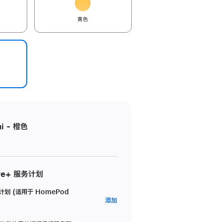
黄色
i - 橙色
re+ 服务计划
务计划 (适用于 HomePod
AppleCare+
添加
服