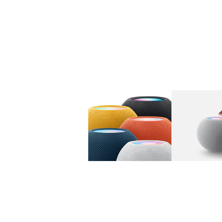
图库
图像
1