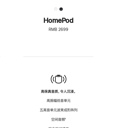
HomePod
RMB 2699
高保真音质，令人沉浸。
高振幅低音单元
五高音单元波束成形阵列
空间音频
脚
¹
注