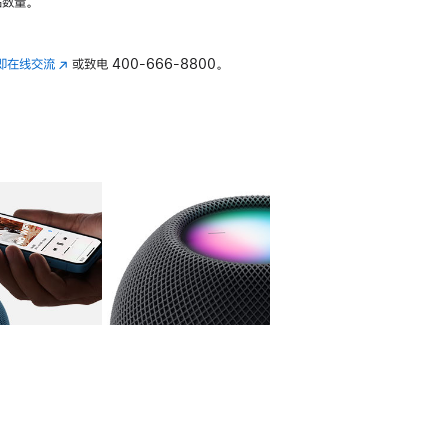
数量。
即在线交流
(在
或致电
400-666-8800。
新
窗
口
中
打
开)
库
图像
4
图库
图像
5