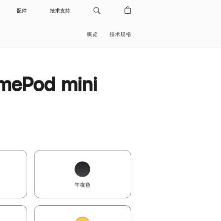
配件
技术支持
概览
技术规格
ePod mini
午夜色