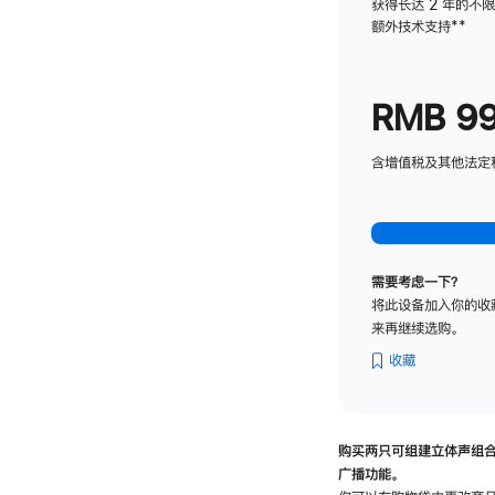
获得长达 2 年的不
额外技术支持
脚
**
注
RMB 9
含增值税及其他法定税费
需要考虑一下？
将此设备加入你的收
来再继续选购。
收藏
购买两只可组建立体声组
广播功能。