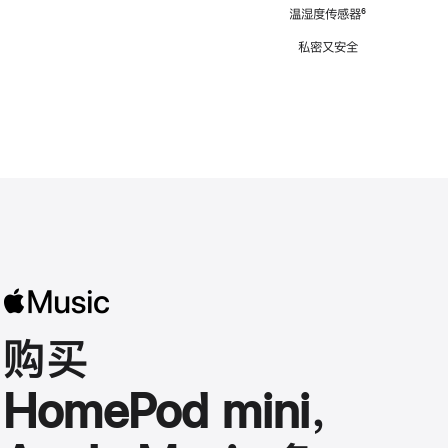
注
温湿度传感器
脚
⁶
注
私密又安全
购买
HomePod mini，