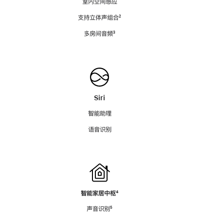
室内空间感应
支持立体声组合
脚
²
注
多房间音频
脚
³
注
Siri
智能助理
语音识别
智能家居中枢
脚
⁴
注
声音识别
脚
⁵