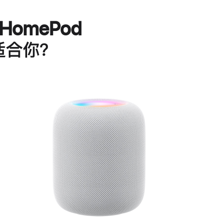
HomePod
适合你？
进
一
步
了
解
HomePod<