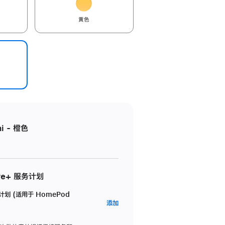
黄色
i - 橙色
re+ 服务计划
务计划 (适用于 HomePod
AppleCare+
添加
服