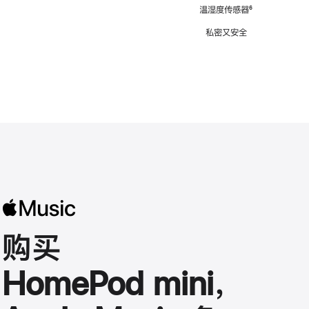
注
温湿度传感器
脚
⁶
注
私密又安全
购买
HomePod mini，