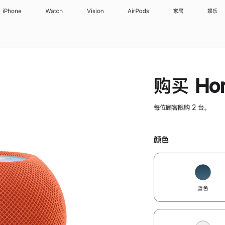
iPhone
Watch
Vision
AirPods
家居
娱乐
购买 Hom
每位顾客限购 2 台。
颜色
蓝色