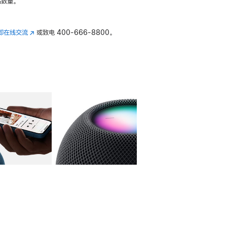
数量。
即在线交流
(在
或致电
400-666-8800。
新
窗
口
中
打
开)
库
图像
4
图库
图像
5