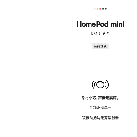
HomePod mini
RMB 999
HomePod
当前浏览
mini
身材小巧，声音超震撼。
全频驱动单元
双振动抵消无源辐射器
—