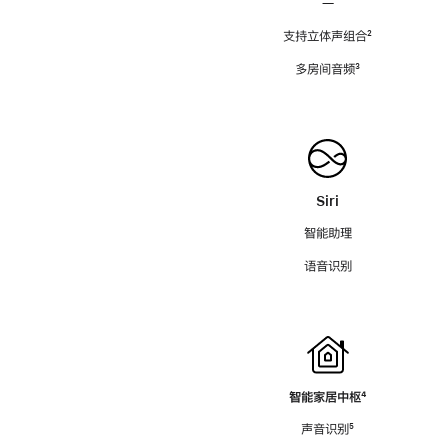
—
支持立体声组合
脚
²
注
多房间音频
脚
³
注
Siri
智能助理
语音识别
智能家居中枢
脚
⁴
注
声音识别
脚
⁵