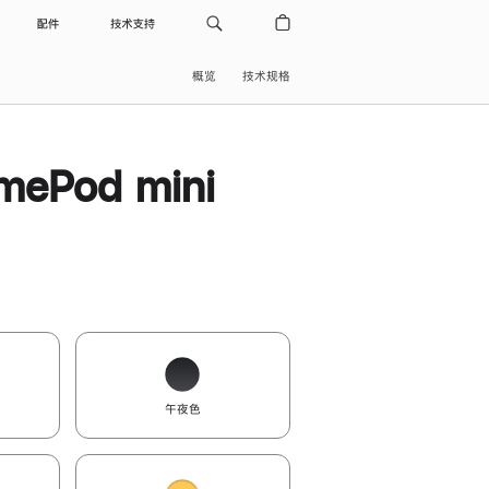
配件
技术支持
概览
技术规格
ePod mini
午夜色