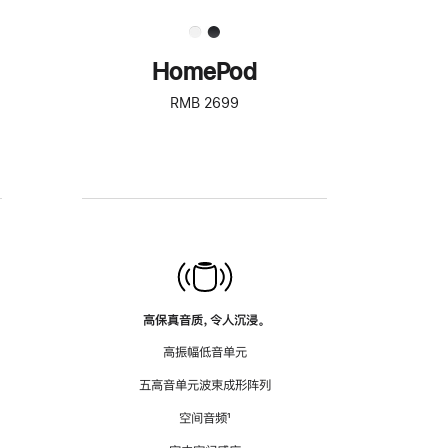
HomePod
RMB 2699
高保真音质，令人沉浸。
高振幅低音单元
五高音单元波束成形阵列
空间音频
脚
¹
注