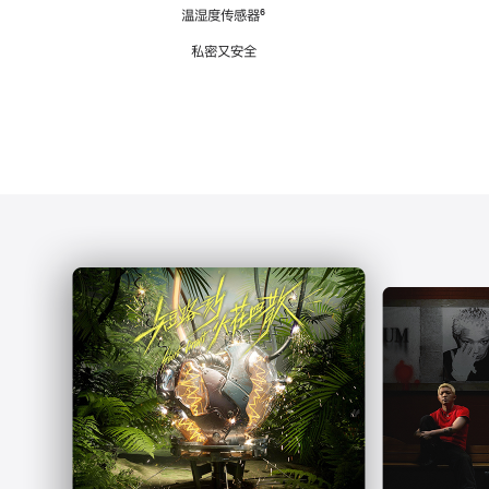
注
温湿度传感器
脚
⁶
注
私密又安全