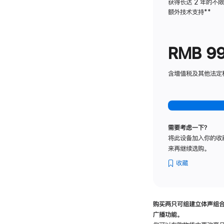
获得长达 2 年的不
额外技术支持
脚
**
注
RMB 9
含增值税及其他法定税费
需要考虑一下？
将此设备加入你的收
来再继续选购。
收藏
购买两只可组建立体声组
广播功能。