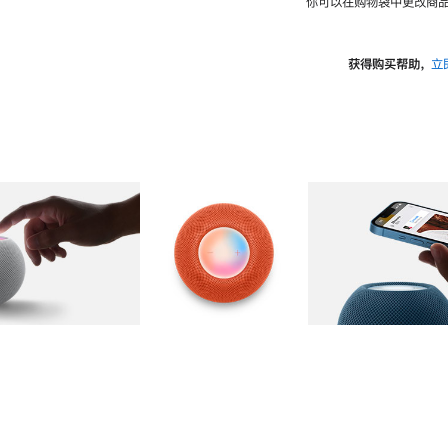
你可以在购物袋中更改商品
获得购买帮助，
立
图库
图像
2
图库
图像
3
图