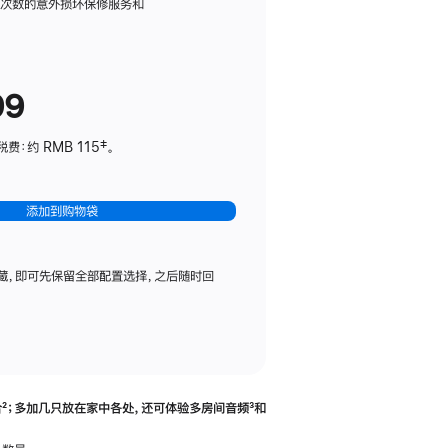
务
限次数的意外损坏保修服务和
计
划
(适
99
用
于
：约 RMB 115‡。
HomePod
mini)
添加到购物袋
藏，即可先保留全部配置选择，之后随时回
合
脚
²；多加几只放在家中各处，还可体验多‍房‍间音频
脚
³和
注
注