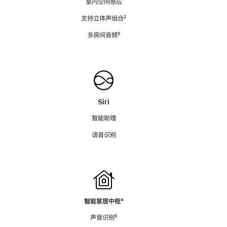
室内空间感应
支持立体声组合
脚
²
注
多房间音频
脚
³
注
Siri
智能助理
语音识别
智能家居中枢
脚
⁴
注
声音识别
脚
⁵