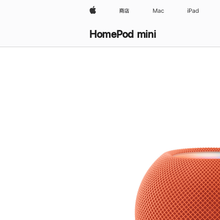
Apple
商店
Mac
iPad
HomePod mini
购
买
HomePod mini