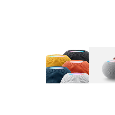
图库
图像
1