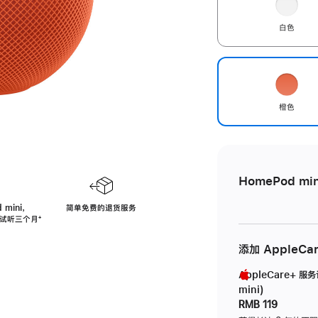
白色
橙色
HomePod min
 mini，
简单免费的退货服务
免费试听三个月
脚
⁺
注
添加 AppleCa
AppleCare+ 服
mini)
RMB 119