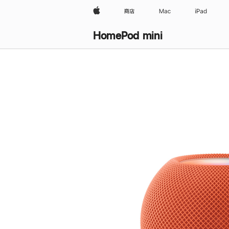
Apple
商店
Mac
iPad
HomePod mini
购
买
HomePod mini