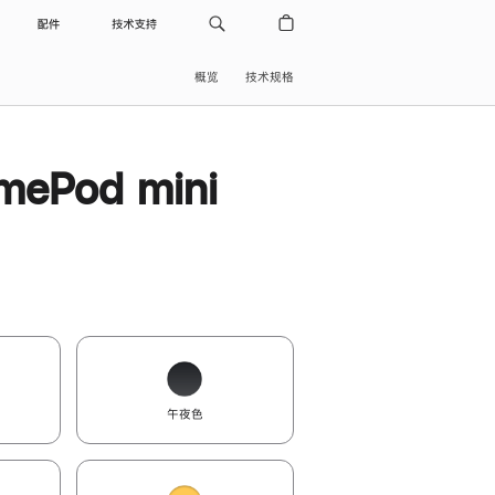
配件
技术支持
概览
技术规格
ePod mini
午夜色