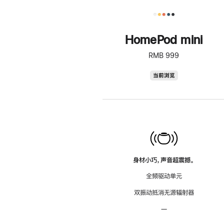
HomePod mini
RMB 999
HomePod
当前浏览
mini
身材小巧，声音超震撼。
全频驱动单元
双振动抵消无源辐射器
—