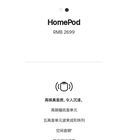
HomePod
RMB 2699
高保真音质，令人沉浸。
高振幅低音单元
五高音单元波束成形阵列
空间音频
脚
¹
注