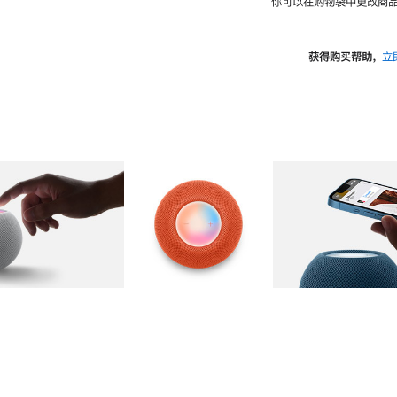
你可以在购物袋中更改商品
获得购买帮助，
立
图库
图像
2
图库
图像
3
图