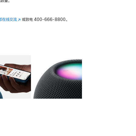
数量。
即在线交流
(在
或致电
400-666-8800。
新
窗
口
中
打
开)
库
图像
4
图库
图像
5