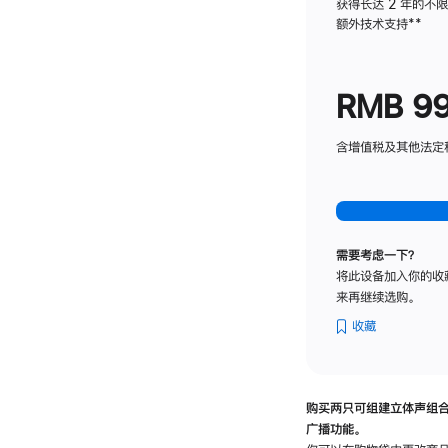
获得长达 2 年的不
额外技术支持
脚
**
注
RMB 9
含增值税及其他法定税费
需要考虑一下？
将此设备加入你的收
来再继续选购。
收藏
购买两只可组建立体声组
广播功能。