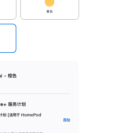
黄色
i - 橙色
re+ 服务计划
务计划 (适用于 HomePod
AppleCare+
添加
服