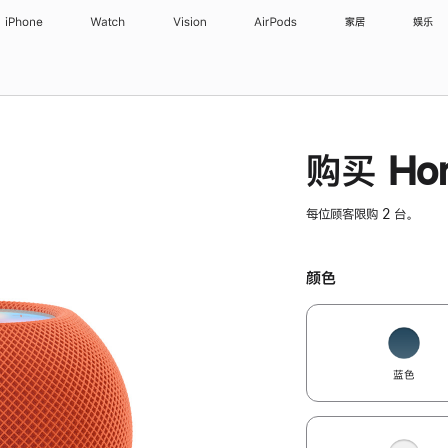
iPhone
Watch
Vision
AirPods
家居
娱乐
购买 Hom
每位顾客限购 2 台。
颜色
蓝色