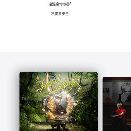
注
温湿度传感器
脚
⁶
注
私密又安全