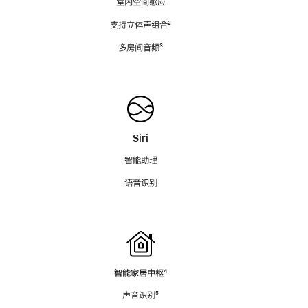
室内空间感应
支持立体声组合
脚
²
注
多房间音频
脚
³
注
Siri
智能助理
语音识别
智能家居中枢
脚
⁴
注
声音识别
脚
⁵