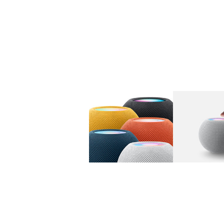
图库
图像
1