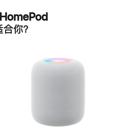
HomePod
适合你？
进
一
步
了
解
HomePod<