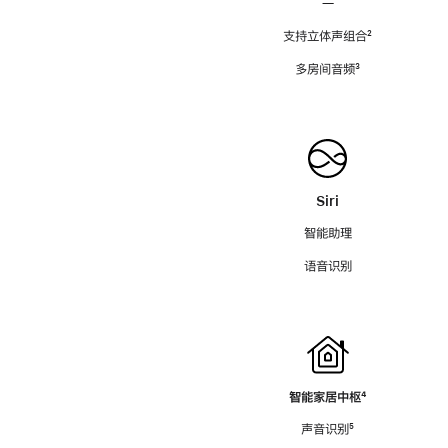
—
支持立体声组合
脚
²
注
多房间音频
脚
³
注
Siri
智能助理
语音识别
智能家居中枢
脚
⁴
注
声音识别
脚
⁵