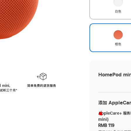
白色
橙色
HomePod min
 mini，
简单免费的退货服务
免费试听三个月
脚
⁺
注
添加 AppleCa
AppleCare+ 服
mini)
RMB 119