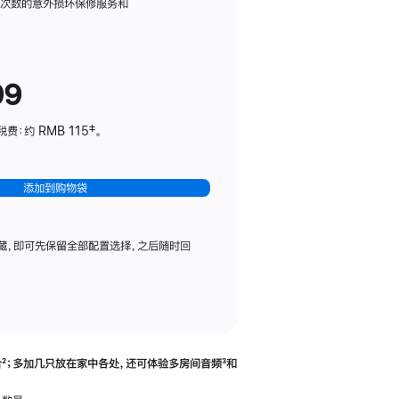
务
限次数的意外损坏保修服务和
计
划
(适
99
用
于
：约 RMB 115‡。
HomePod
mini)
添加到购物袋
藏，即可先保留全部配置选择，之后随时回
合
脚
²；多加几只放在家中各处，还可体验多‍房‍间音频
脚
³和
注
注