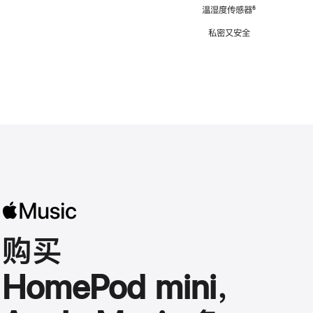
注
温湿度传感器
脚
⁶
注
私密又安全
购买
HomePod mini，