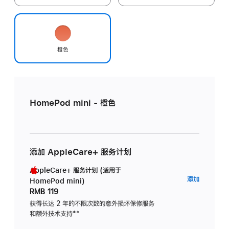
橙色
HomePod mini - 橙色
添加 AppleCare+ 服务计划
AppleCare+ 服务计划 (适用于
AppleC
添加
HomePod mini)
服
RMB 119
务
获得长达 2 年的不限次数的意外损坏保修服务
和额外技术支持
脚
**
计
注