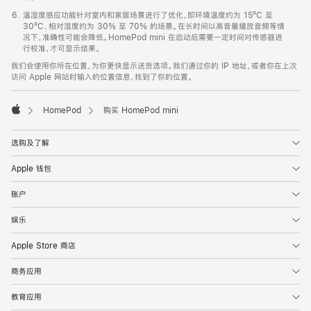
温湿度感应功能针对室内和家居场景进行了优化，即环境温度约为 15ºC 至
30ºC、相对湿度约为 30% 至 70% 的场景。在长时间以高音量播放音频等情
况下，准确性可能会降低。HomePod mini 在启动后需要一定时间对传感器进
行校准，才可显示结果。
我们会使用你所在位置，为你更快显示送货选项。我们通过你的 IP 地址，或者你在上次
访问 Apple 网站时输入的位置信息，找到了你的位置。
HomePod
购买 HomePod mini
Apple
选购及了解
Apple 钱包
账户
娱乐
Apple Store 商店
商务应用
教育应用