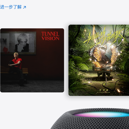
注
进一步了解
Apple
(在
Music
新
窗
口
中
打
开)