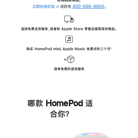
立即在线交流
(在
或致电
400-666-8800
。
新
窗
口
选择免费送货服务，或者到 Apple Store 零售店提取现货商品。
中
打
开)
购买 HomePod mini，Apple Music 免费试听三个月
脚
⁺
注
简单免费的退货服务
哪款 HomePod 适
合你？
进
一
步