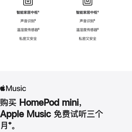
智能家居中枢
脚
⁴
智能家居中枢
脚
⁴
注
注
声音识别
脚
⁵
声音识别
脚
⁵
注
注
温湿度传感器
脚
⁶
温湿度传感器
脚
⁶
注
注
私密又安全
私密又安全
购买 HomePod mini，
Apple Music 免费试听三个
月
脚
⁺。