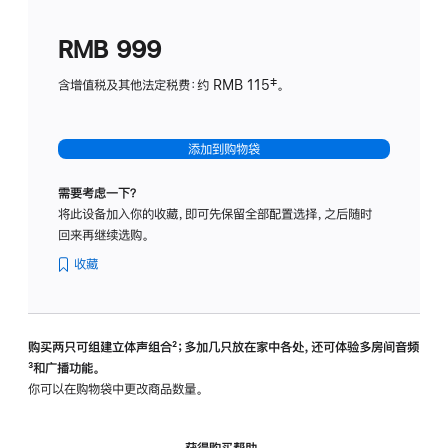
划
(适
RMB 999
用
于
含增值税及其他法定税费：约 RMB 115‡。
HomeP
mini)
添加到购物袋
需要考虑一下？
将此设备加入你的收藏，即可先保留全部配置选择，之后随时
回来再继续选购。
收藏
购买两只可组建立体声组合
脚
²；多加几只放在家中各处，还可体验多‍房‍间音频
脚
³和广播功能。
注
注
你可以在购物袋中更改商品数量。
获得购买帮助，