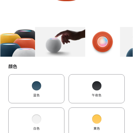
图库
图像
1
图库
图像
2
图库
图像
3
颜色
蓝色
午夜色
白色
黄色