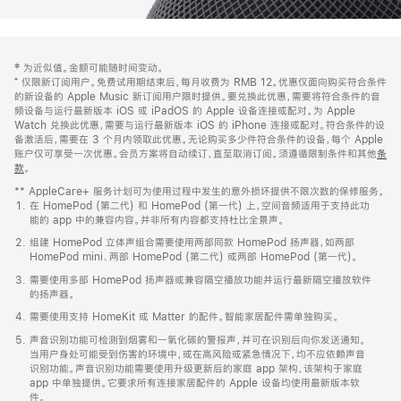
网
脚
‡ 为近似值。金额可能随时间变动。
注
页
⁺ 仅限新订阅用户。免费试用期结束后，每月收费为 RMB 12。优惠仅面向购买符合条件
页
的新设备的 Apple Music 新订阅用户限时提供。要兑换此优惠，需要将符合条件的音
频设备与运行最新版本 iOS 或 iPadOS 的 Apple 设备连接或配对。为 Apple
脚
Watch 兑换此优惠，需要与运行最新版本 iOS 的 iPhone 连接或配对。符合条件的设
备激活后，需要在 3 个月内领取此优惠。无论购买多少件符合条件的设备，每个 Apple
账户仅可享受一次优惠。会员方案将自动续订，直至取消订阅。须遵循限制条件和其他
条
款
。
(在
新
** AppleCare+ 服务计划可为使用过程中发生的意外损坏提供不限次数的保修服务。
窗
在 HomePod (第二代) 和 HomePod (第一代) 上，空间音频适用于支持此功
口
能的 app 中的兼容内容。并非所有内容都支持杜比全景声。
中
打
组建 HomePod 立体声组合需要使用两部同款 HomePod 扬声器，如两部
开)
HomePod mini、两部 HomePod (第二代) 或两部 HomePod (第一代)。
需要使用多部 HomePod 扬声器或兼容隔空播放功能并运行最新隔空播放软件
的扬声器。
需要使用支持 HomeKit 或 Matter 的配件。智能家居配件需单独购买。
声音识别功能可检测到烟雾和一氧化碳的警报声，并可在识别后向你发送通知。
当用户身处可能受到伤害的环境中，或在高风险或紧急情况下，均不应依赖声音
识别功能。声音识别功能需要使用升级更新后的家庭 app 架构，该架构于家庭
app 中单独提供。它要求所有连接家居配件的 Apple 设备均使用最新版本软
件。