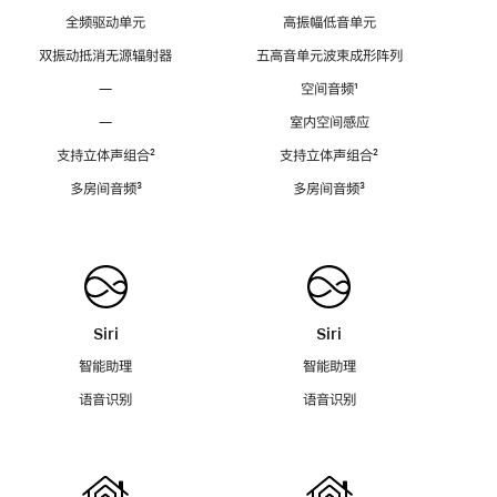
全频驱动单元
高振幅低音单元
双振动抵消无源辐射器
五高音单元波束成形阵列
—
空间音频
脚
¹
注
—
室内空间感应
支持立体声组合
脚
²
支持立体声组合
脚
²
注
注
多房间音频
脚
³
多房间音频
脚
³
注
注
Siri
Siri
智能助理
智能助理
语音识别
语音识别