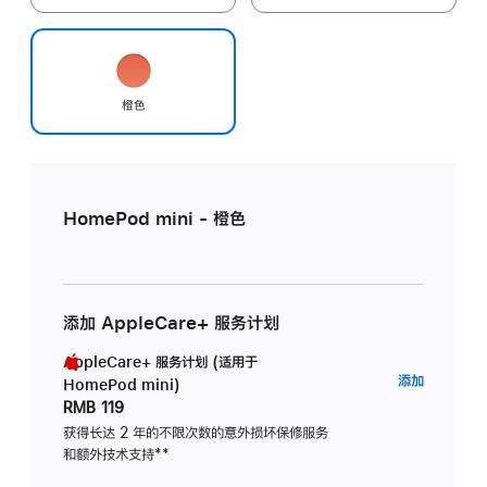
橙色
HomePod mini - 橙色
添加 AppleCare+ 服务计划
AppleCare+ 服务计划 (适用于
AppleC
添加
HomePod mini)
服
RMB 119
务
获得长达 2 年的不限次数的意外损坏保修服务
和额外技术支持
脚
**
计
注