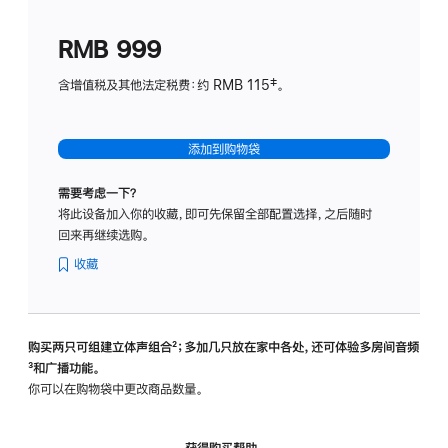
划
(适
RMB 999
用
于
含增值税及其他法定税费：约 RMB 115‡。
HomeP
mini)
添加到购物袋
需要考虑一下？
将此设备加入你的收藏，即可先保留全部配置选择，之后随时
回来再继续选购。
收藏
购买两只可组建立体声组合
脚
²；多加几只放在家中各处，还可体验多‍房‍间音频
脚
³和广播功能。
注
注
你可以在购物袋中更改商品数量。
获得购买帮助，