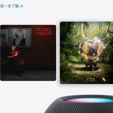
注
进一步了解
Apple
(在
Music
新
窗
口
中
打
开)