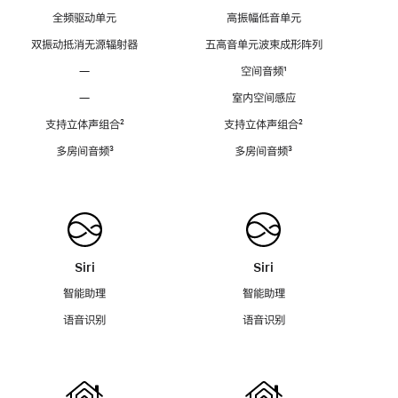
全频驱动单元
高振幅低音单元
双振动抵消无源辐射器
五高音单元波束成形阵列
—
空间音频
脚
¹
注
—
室内空间感应
支持立体声组合
脚
²
支持立体声组合
脚
²
注
注
多房间音频
脚
³
多房间音频
脚
³
注
注
Siri
Siri
智能助理
智能助理
语音识别
语音识别