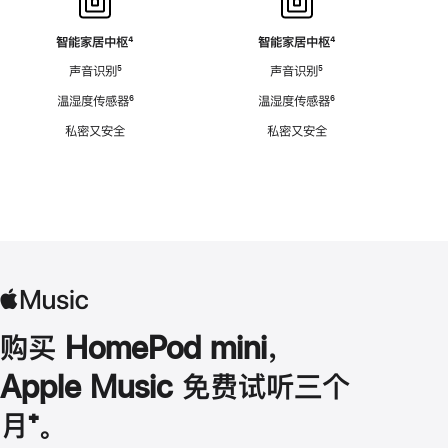
智能家居中枢
脚
⁴
智能家居中枢
脚
⁴
注
注
声音识别
脚
⁵
声音识别
脚
⁵
注
注
温湿度传感器
脚
⁶
温湿度传感器
脚
⁶
注
注
私密又安全
私密又安全
购买 HomePod mini，
Apple Music 免费试听三个
月
脚
⁺。