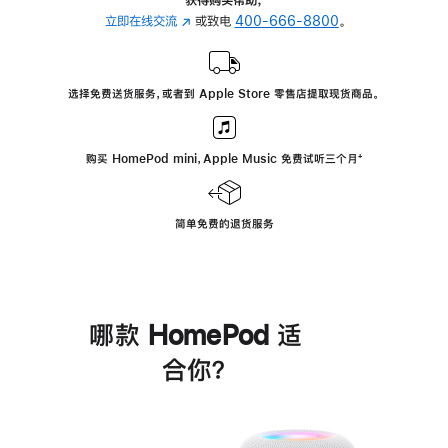
立即在线交流
(在
或致电
400-666-8800
。
新
窗
口
选择免费送货服务，或者到 Apple Store 零售店提取现货商品。
中
打
开)
购买 HomePod mini，Apple Music 免费试听三个月
脚
⁺
注
简单免费的退货服务
哪款 HomePod 适
合你？
进
一
步