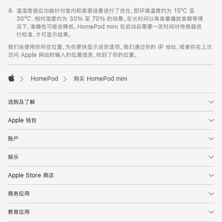
温湿度感应功能针对室内和家居场景进行了优化，即环境温度约为 15ºC 至
30ºC、相对湿度约为 30% 至 70% 的场景。在长时间以高音量播放音频等情
况下，准确性可能会降低。HomePod mini 在启动后需要一定时间对传感器进
行校准，才可显示结果。
我们会使用你所在位置，为你更快显示送货选项。我们通过你的 IP 地址，或者你在上次
访问 Apple 网站时输入的位置信息，找到了你的位置。
HomePod
购买 HomePod mini
Apple
选购及了解
Apple 钱包
账户
娱乐
Apple Store 商店
商务应用
教育应用