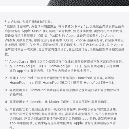
网
脚
‡ 为近似值。金额可能随时间变动。
注
页
⁺ 仅限新订阅用户。免费试用期结束后，每月收费为 RMB 12。优惠仅面向购买符合条件
页
的新设备的 Apple Music 新订阅用户限时提供。要兑换此优惠，需要将符合条件的音
频设备与运行最新版本 iOS 或 iPadOS 的 Apple 设备连接或配对。为 Apple
脚
Watch 兑换此优惠，需要与运行最新版本 iOS 的 iPhone 连接或配对。符合条件的设
备激活后，需要在 3 个月内领取此优惠。无论购买多少件符合条件的设备，每个 Apple
账户仅可享受一次优惠。会员方案将自动续订，直至取消订阅。须遵循限制条件和其他
条
款
。
(在
新
** AppleCare+ 服务计划可为使用过程中发生的意外损坏提供不限次数的保修服务。
窗
在 HomePod (第二代) 和 HomePod (第一代) 上，空间音频适用于支持此功
口
能的 app 中的兼容内容。并非所有内容都支持杜比全景声。
中
打
组建 HomePod 立体声组合需要使用两部同款 HomePod 扬声器，如两部
开)
HomePod mini、两部 HomePod (第二代) 或两部 HomePod (第一代)。
需要使用多部 HomePod 扬声器或兼容隔空播放功能并运行最新隔空播放软件
的扬声器。
需要使用支持 HomeKit 或 Matter 的配件。智能家居配件需单独购买。
声音识别功能可检测到烟雾和一氧化碳的警报声，并可在识别后向你发送通知。
当用户身处可能受到伤害的环境中，或在高风险或紧急情况下，均不应依赖声音
识别功能。声音识别功能需要使用升级更新后的家庭 app 架构，该架构于家庭
app 中单独提供。它要求所有连接家居配件的 Apple 设备均使用最新版本软
件。