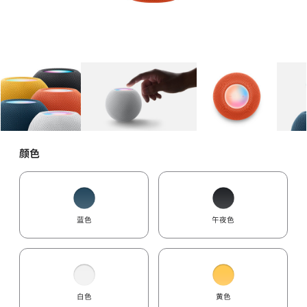
图库
图像
1
图库
图像
2
图库
图像
3
颜色
蓝色
午夜色
白色
黄色