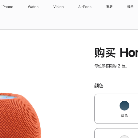
iPhone
Watch
Vision
AirPods
家居
娱乐
购买 Hom
每位顾客限购 2 台。
颜色
蓝色