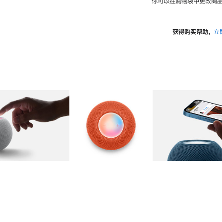
你可以在购物袋中更改商品
获得购买帮助，
立
图库
图像
2
图库
图像
3
图