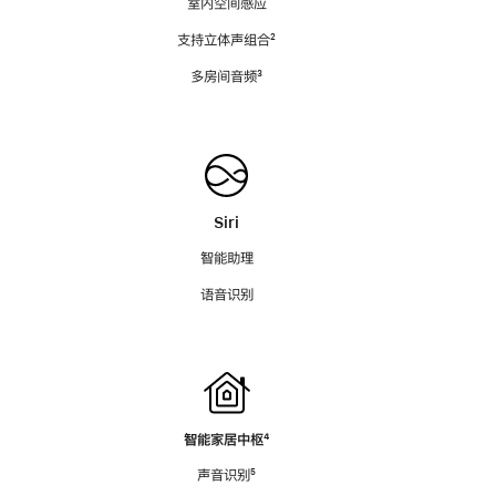
室内空间感应
支持立体声组合
脚
²
注
多房间音频
脚
³
注
Siri
智能助理
语音识别
智能家居中枢
脚
⁴
注
声音识别
脚
⁵