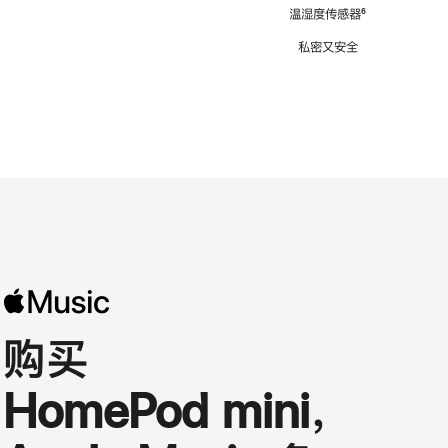
注
温湿度传感器
脚
⁶
注
私密又安全
购买
HomePod mini，