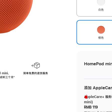
白色
橙色
HomePod min
 mini，
简单免费的退货服务
免费试听三个月
脚
⁺
注
添加 AppleCa
AppleCare+ 服
mini)
RMB 119