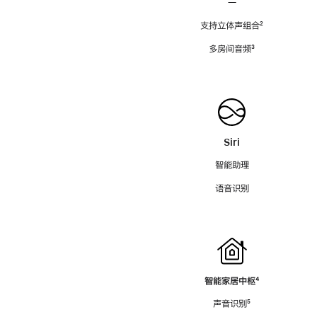
—
支持立体声组合
脚
²
注
多房间音频
脚
³
注
Siri
智能助理
语音识别
智能家居中枢
脚
⁴
注
声音识别
脚
⁵