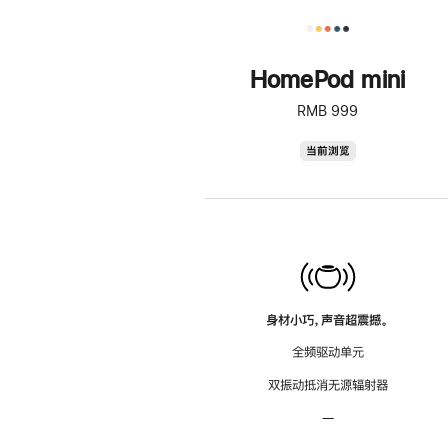
HomePod mini
RMB 999
HomePod
当前浏览
mini
身材小巧，声音超震撼。
全频驱动单元
双振动抵消无源辐射器
—