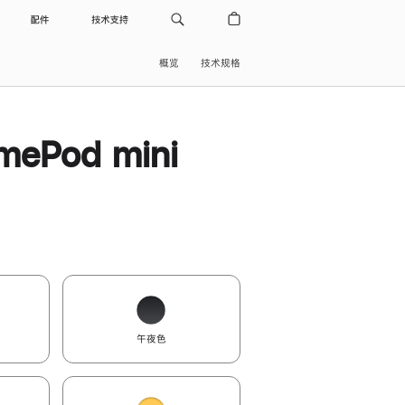
配件
技术支持
概览
技术规格
ePod mini
午夜色