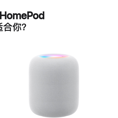
HomePod
适合你？
进
一
步
了
解
HomePod<