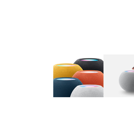
图库
图像
1