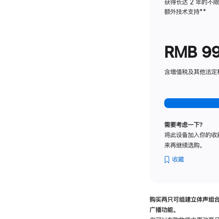
获得长达 2 年的不
额外技术支持
脚
**
注
RMB 9
含增值税及其他法定税费
需要考虑一下？
将此设备加入你的收
来再继续选购。
收藏
购买两只可组建立体声组
广播功能。