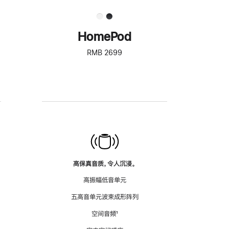
HomePod
RMB 2699
高保真音质，令人沉浸。
高振幅低音单元
五高音单元波束成形阵列
空间音频
脚
¹
注