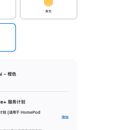
黄色
i - 橙色
re+ 服务计划
务计划 (适用于 HomePod
AppleCare+
添加
服