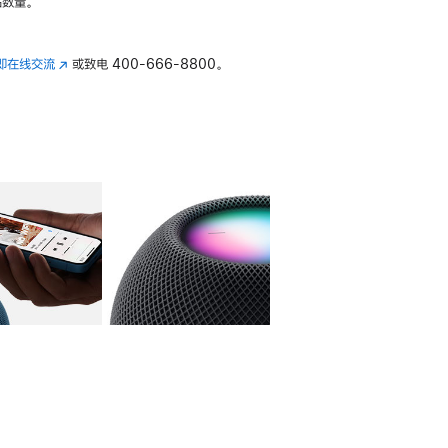
数量。
即在线交流
(在
或致电
400-666-8800。
新
窗
口
中
打
开)
库
图像
4
图库
图像
5