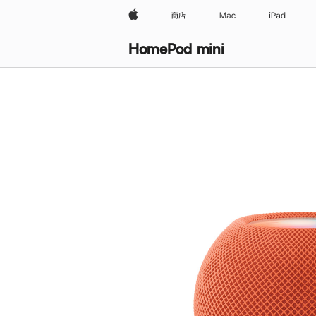
Apple
商店
Mac
iPad
HomePod mini
购
买
HomePod mini