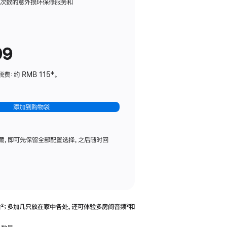
务
限次数的意外损坏保修服务和
计
划
(适
99
用
于
：约 RMB 115‡。
HomePod
mini)
添加到购物袋
藏，即可先保留全部配置选择，之后随时回
合
脚
²；多加几只放在家中各处，还可体验多‍房‍间音频
脚
³和
注
注