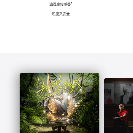
注
温湿度传感器
脚
⁶
注
私密又安全