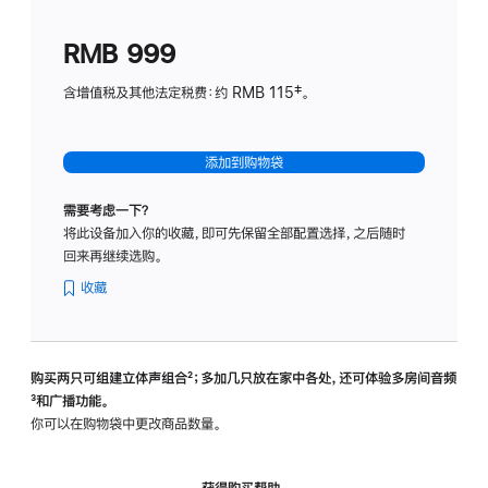
划
(适
RMB 999
用
于
含增值税及其他法定税费：约 RMB 115‡。
HomeP
mini)
添加到购物袋
需要考虑一下？
将此设备加入你的收藏，即可先保留全部配置选择，之后随时
回来再继续选购。
收藏
购买两只可组建立体声组合
脚
²；多加几只放在家中各处，还可体验多‍房‍间音频
脚
³和广播功能。
注
注
你可以在购物袋中更改商品数量。
获得购买帮助，