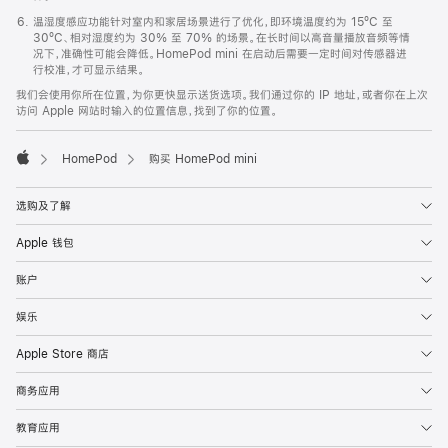
温湿度感应功能针对室内和家居场景进行了优化，即环境温度约为 15ºC 至
30ºC、相对湿度约为 30% 至 70% 的场景。在长时间以高音量播放音频等情
况下，准确性可能会降低。HomePod mini 在启动后需要一定时间对传感器进
行校准，才可显示结果。
我们会使用你所在位置，为你更快显示送货选项。我们通过你的 IP 地址，或者你在上次
访问 Apple 网站时输入的位置信息，找到了你的位置。
HomePod
购买 HomePod mini
Apple
选购及了解
Apple 钱包
账户
娱乐
Apple Store 商店
商务应用
教育应用