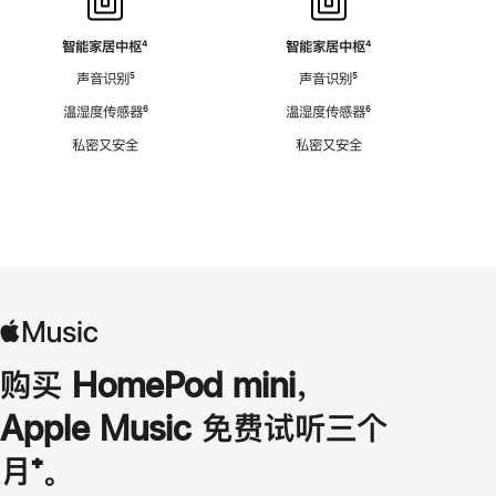
智能家居中枢
脚
⁴
智能家居中枢
脚
⁴
注
注
声音识别
脚
⁵
声音识别
脚
⁵
注
注
温湿度传感器
脚
⁶
温湿度传感器
脚
⁶
注
注
私密又安全
私密又安全
购买 HomePod mini，
Apple Music 免费试听三个
月
脚
⁺。