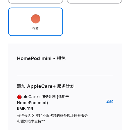
橙色
HomePod mini - 橙色
添加 AppleCare+ 服务计划
AppleCare+ 服务计划 (适用于
AppleC
添加
HomePod mini)
服
RMB 119
务
获得长达 2 年的不限次数的意外损坏保修服务
和额外技术支持
脚
**
计
注