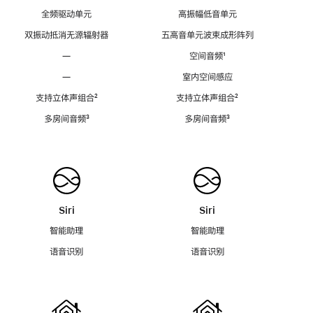
全频驱动单元
高振幅低音单元
双振动抵消无源辐射器
五高音单元波束成形阵列
—
空间音频
脚
¹
注
—
室内空间感应
支持立体声组合
脚
²
支持立体声组合
脚
²
注
注
多房间音频
脚
³
多房间音频
脚
³
注
注
Siri
Siri
智能助理
智能助理
语音识别
语音识别