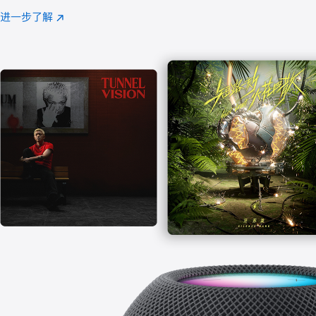
注
进一步了解
Apple
(在
Music
新
窗
口
中
打
开)