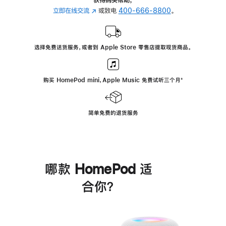
立即在线交流
(在
或致电
400-666-8800
。
新
窗
口
选择免费送货服务，或者到 Apple Store 零售店提取现货商品。
中
打
开)
购买 HomePod mini，Apple Music 免费试听三个月
脚
⁺
注
简单免费的退货服务
哪款 HomePod 适
合你？
进
一
步