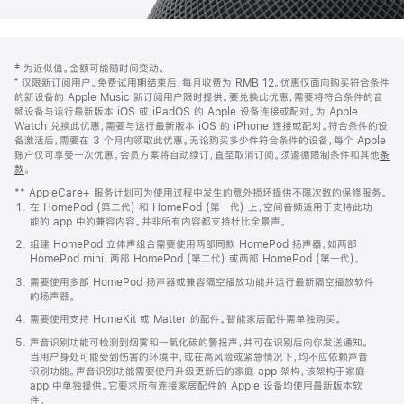
网
脚
‡ 为近似值。金额可能随时间变动。
注
页
⁺ 仅限新订阅用户。免费试用期结束后，每月收费为 RMB 12。优惠仅面向购买符合条件
页
的新设备的 Apple Music 新订阅用户限时提供。要兑换此优惠，需要将符合条件的音
频设备与运行最新版本 iOS 或 iPadOS 的 Apple 设备连接或配对。为 Apple
脚
Watch 兑换此优惠，需要与运行最新版本 iOS 的 iPhone 连接或配对。符合条件的设
备激活后，需要在 3 个月内领取此优惠。无论购买多少件符合条件的设备，每个 Apple
账户仅可享受一次优惠。会员方案将自动续订，直至取消订阅。须遵循限制条件和其他
条
款
。
(在
新
** AppleCare+ 服务计划可为使用过程中发生的意外损坏提供不限次数的保修服务。
窗
在 HomePod (第二代) 和 HomePod (第一代) 上，空间音频适用于支持此功
口
能的 app 中的兼容内容。并非所有内容都支持杜比全景声。
中
打
组建 HomePod 立体声组合需要使用两部同款 HomePod 扬声器，如两部
开)
HomePod mini、两部 HomePod (第二代) 或两部 HomePod (第一代)。
需要使用多部 HomePod 扬声器或兼容隔空播放功能并运行最新隔空播放软件
的扬声器。
需要使用支持 HomeKit 或 Matter 的配件。智能家居配件需单独购买。
声音识别功能可检测到烟雾和一氧化碳的警报声，并可在识别后向你发送通知。
当用户身处可能受到伤害的环境中，或在高风险或紧急情况下，均不应依赖声音
识别功能。声音识别功能需要使用升级更新后的家庭 app 架构，该架构于家庭
app 中单独提供。它要求所有连接家居配件的 Apple 设备均使用最新版本软
件。