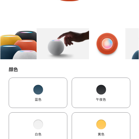
图库
图像
1
图库
图像
2
图库
图像
3
颜色
蓝色
午夜色
白色
黄色