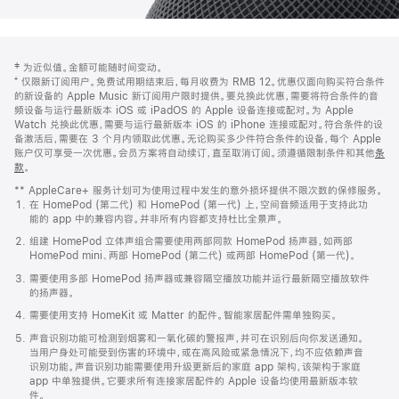
网
脚
‡ 为近似值。金额可能随时间变动。
注
页
⁺ 仅限新订阅用户。免费试用期结束后，每月收费为 RMB 12。优惠仅面向购买符合条件
页
的新设备的 Apple Music 新订阅用户限时提供。要兑换此优惠，需要将符合条件的音
频设备与运行最新版本 iOS 或 iPadOS 的 Apple 设备连接或配对。为 Apple
脚
Watch 兑换此优惠，需要与运行最新版本 iOS 的 iPhone 连接或配对。符合条件的设
备激活后，需要在 3 个月内领取此优惠。无论购买多少件符合条件的设备，每个 Apple
账户仅可享受一次优惠。会员方案将自动续订，直至取消订阅。须遵循限制条件和其他
条
款
。
(在
新
** AppleCare+ 服务计划可为使用过程中发生的意外损坏提供不限次数的保修服务。
窗
在 HomePod (第二代) 和 HomePod (第一代) 上，空间音频适用于支持此功
口
能的 app 中的兼容内容。并非所有内容都支持杜比全景声。
中
打
组建 HomePod 立体声组合需要使用两部同款 HomePod 扬声器，如两部
开)
HomePod mini、两部 HomePod (第二代) 或两部 HomePod (第一代)。
需要使用多部 HomePod 扬声器或兼容隔空播放功能并运行最新隔空播放软件
的扬声器。
需要使用支持 HomeKit 或 Matter 的配件。智能家居配件需单独购买。
声音识别功能可检测到烟雾和一氧化碳的警报声，并可在识别后向你发送通知。
当用户身处可能受到伤害的环境中，或在高风险或紧急情况下，均不应依赖声音
识别功能。声音识别功能需要使用升级更新后的家庭 app 架构，该架构于家庭
app 中单独提供。它要求所有连接家居配件的 Apple 设备均使用最新版本软
件。