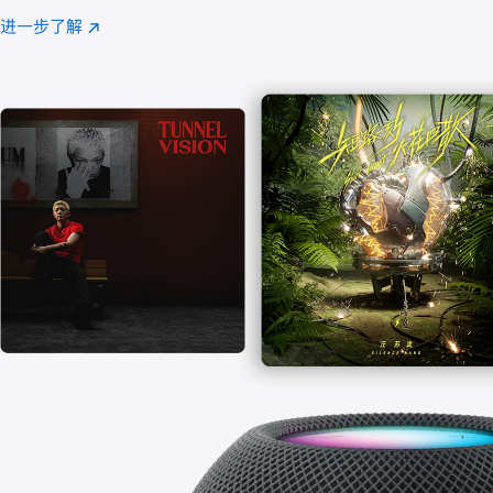
注
进一步了解
Apple
(在
Music
新
窗
口
中
打
开)