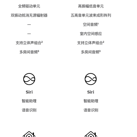
全频驱动单元
高振幅低音单元
双振动抵消无源辐射器
五高音单元波束成形阵列
—
空间音频
脚
¹
注
—
室内空间感应
支持立体声组合
脚
²
支持立体声组合
脚
²
注
注
多房间音频
脚
³
多房间音频
脚
³
注
注
Siri
Siri
智能助理
智能助理
语音识别
语音识别