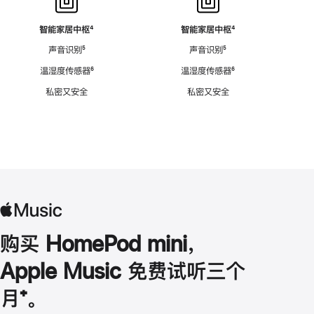
智能家居中枢
脚
⁴
智能家居中枢
脚
⁴
注
注
声音识别
脚
⁵
声音识别
脚
⁵
注
注
温湿度传感器
脚
⁶
温湿度传感器
脚
⁶
注
注
私密又安全
私密又安全
购买 HomePod mini，
Apple Music 免费试听三个
月
脚
⁺。