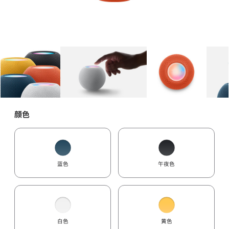
图库
图像
1
图库
图像
2
图库
图像
3
颜色
蓝色
午夜色
白色
黄色