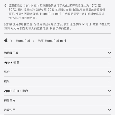
温湿度感应功能针对室内和家居场景进行了优化，即环境温度约为 15ºC 至
30ºC、相对湿度约为 30% 至 70% 的场景。在长时间以高音量播放音频等情
况下，准确性可能会降低。HomePod mini 在启动后需要一定时间对传感器进
行校准，才可显示结果。
我们会使用你所在位置，为你更快显示送货选项。我们通过你的 IP 地址，或者你在上次
访问 Apple 网站时输入的位置信息，找到了你的位置。
HomePod
购买 HomePod mini
Apple
选购及了解
Apple 钱包
账户
娱乐
Apple Store 商店
商务应用
教育应用