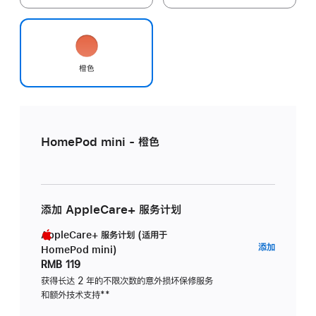
橙色
HomePod mini - 橙色
添加 AppleCare+ 服务计划
AppleCare+ 服务计划 (适用于
AppleC
添加
HomePod mini)
服
RMB 119
务
获得长达 2 年的不限次数的意外损坏保修服务
和额外技术支持
脚
**
计
注