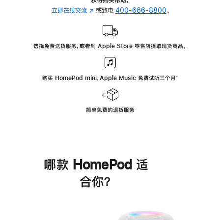
立即在线交流
(在
或致电
400-666-8800
。
新
窗
口
选择免费送货服务，或者到 Apple Store 零售店提取现货商品。
中
打
开)
购买 HomePod mini，Apple Music 免费试听三个月
脚
⁺
注
简单免费的退货服务
哪款 HomePod 适
合你？
进
一
步