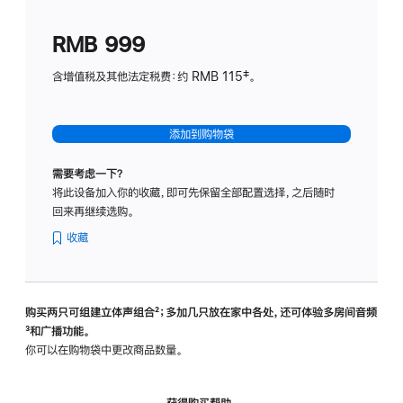
划
(适
RMB 999
用
于
含增值税及其他法定税费：约 RMB 115‡。
HomeP
mini)
添加到购物袋
需要考虑一下？
将此设备加入你的收藏，即可先保留全部配置选择，之后随时
回来再继续选购。
收藏
购买两只可组建立体声组合
脚
²；多加几只放在家中各处，还可体验多‍房‍间音频
脚
³和广播功能。
注
注
你可以在购物袋中更改商品数量。
获得购买帮助，