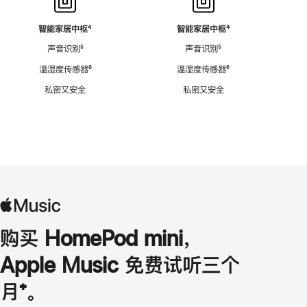
智能家居中枢
脚
⁴
智能家居中枢
脚
⁴
注
注
声音识别
脚
⁵
声音识别
脚
⁵
注
注
温湿度传感器
脚
⁶
温湿度传感器
脚
⁶
注
注
私密又安全
私密又安全
购买 HomePod mini，
Apple Music 免费试听三个
月
脚
⁺。