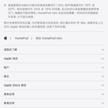
温湿度感应功能针对室内和家居场景进行了优化，即环境温度约为 15ºC 至
30ºC、相对湿度约为 30% 至 70% 的场景。在长时间以高音量播放音频等情
况下，准确性可能会降低。HomePod mini 在启动后需要一定时间对传感器进
行校准，才可显示结果。
我们会使用你所在位置，为你更快显示送货选项。我们通过你的 IP 地址，或者你在上次
访问 Apple 网站时输入的位置信息，找到了你的位置。
HomePod
购买 HomePod mini
Apple
选购及了解
Apple 钱包
账户
娱乐
Apple Store 商店
商务应用
教育应用