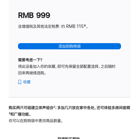
划
(适
RMB 999
用
于
含增值税及其他法定税费：约 RMB 115‡。
HomeP
mini)
添加到购物袋
需要考虑一下？
将此设备加入你的收藏，即可先保留全部配置选择，之后随时
回来再继续选购。
收藏
购买两只可组建立体声组合
脚
²；多加几只放在家中各处，还可体验多‍房‍间音频
脚
³和广播功能。
注
注
你可以在购物袋中更改商品数量。
获得购买帮助，