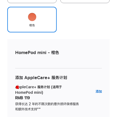
橙色
HomePod mini - 橙色
添加 AppleCare+ 服务计划
AppleCare+ 服务计划 (适用于
AppleC
添加
HomePod mini)
服
RMB 119
务
获得长达 2 年的不限次数的意外损坏保修服务
和额外技术支持
脚
**
计
注