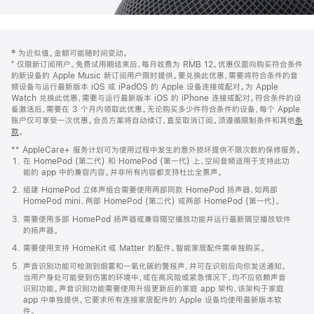
网
脚
‡ 为近似值。金额可能随时间变动。
注
页
⁺ 仅限新订阅用户。免费试用期结束后，每月收费为 RMB 12。优惠仅面向购买符合条件
页
的新设备的 Apple Music 新订阅用户限时提供。要兑换此优惠，需要将符合条件的音
频设备与运行最新版本 iOS 或 iPadOS 的 Apple 设备连接或配对。为 Apple
脚
Watch 兑换此优惠，需要与运行最新版本 iOS 的 iPhone 连接或配对。符合条件的设
备激活后，需要在 3 个月内领取此优惠。无论购买多少件符合条件的设备，每个 Apple
账户仅可享受一次优惠。会员方案将自动续订，直至取消订阅。须遵循限制条件和其他
条
款
。
(在
新
** AppleCare+ 服务计划可为使用过程中发生的意外损坏提供不限次数的保修服务。
窗
在 HomePod (第二代) 和 HomePod (第一代) 上，空间音频适用于支持此功
口
能的 app 中的兼容内容。并非所有内容都支持杜比全景声。
中
打
组建 HomePod 立体声组合需要使用两部同款 HomePod 扬声器，如两部
开)
HomePod mini、两部 HomePod (第二代) 或两部 HomePod (第一代)。
需要使用多部 HomePod 扬声器或兼容隔空播放功能并运行最新隔空播放软件
的扬声器。
需要使用支持 HomeKit 或 Matter 的配件。智能家居配件需单独购买。
声音识别功能可检测到烟雾和一氧化碳的警报声，并可在识别后向你发送通知。
当用户身处可能受到伤害的环境中，或在高风险或紧急情况下，均不应依赖声音
识别功能。声音识别功能需要使用升级更新后的家庭 app 架构，该架构于家庭
app 中单独提供。它要求所有连接家居配件的 Apple 设备均使用最新版本软
件。