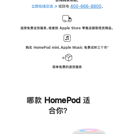
立即在线交流
(在
或致电
400-666-8800
。
新
窗
口
选择免费送货服务，或者到 Apple Store 零售店提取现货商品。
中
打
开)
购买 HomePod mini，Apple Music 免费试听三个月
脚
⁺
注
简单免费的退货服务
哪款 HomePod 适
合你？
进
一
步