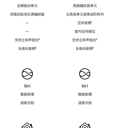
全频驱动单元
高振幅低音单元
双振动抵消无源辐射器
五高音单元波束成形阵列
—
空间音频
脚
¹
注
—
室内空间感应
支持立体声组合
脚
²
支持立体声组合
脚
²
注
注
多房间音频
脚
³
多房间音频
脚
³
注
注
Siri
Siri
智能助理
智能助理
语音识别
语音识别