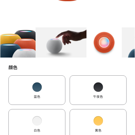
图库
图像
1
图库
图像
2
图库
图像
3
颜色
蓝色
午夜色
白色
黄色