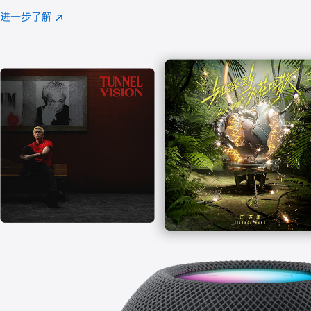
注
进一步了解
Apple
(在
Music
新
窗
口
中
打
开)