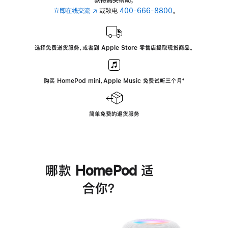
立即在线交流
(在
或致电
400-666-8800
。
新
窗
口
选择免费送货服务，或者到 Apple Store 零售店提取现货商品。
中
打
开)
购买 HomePod mini，Apple Music 免费试听三个月
脚
⁺
注
简单免费的退货服务
哪款 HomePod 适
合你？
进
一
步