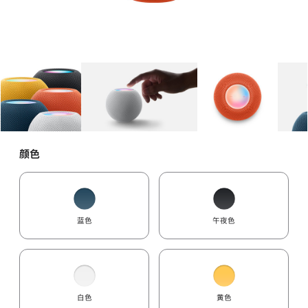
图库
图像
1
图库
图像
2
图库
图像
3
颜色
蓝色
午夜色
白色
黄色