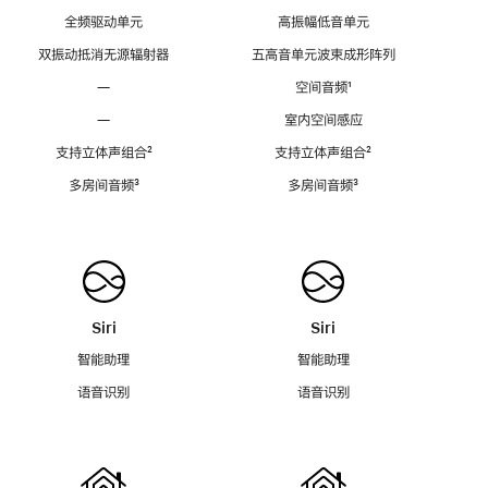
全频驱动单元
高振幅低音单元
双振动抵消无源辐射器
五高音单元波束成形阵列
—
空间音频
脚
¹
注
—
室内空间感应
支持立体声组合
脚
²
支持立体声组合
脚
²
注
注
多房间音频
脚
³
多房间音频
脚
³
注
注
Siri
Siri
智能助理
智能助理
语音识别
语音识别