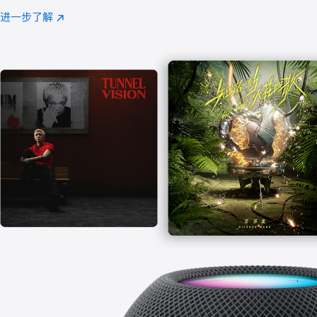
注
进一步了解
Apple
(在
Music
新
窗
口
中
打
开)