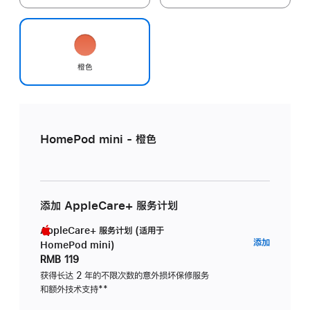
橙色
HomePod mini - 橙色
添加 AppleCare+ 服务计划
AppleCare+ 服务计划 (适用于
AppleC
添加
HomePod mini)
服
RMB 119
务
获得长达 2 年的不限次数的意外损坏保修服务
和额外技术支持
脚
**
计
注