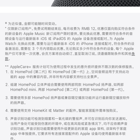
网
脚
‡ 为近似值。金额可能随时间变动。
注
页
⁺ 仅限新订阅用户。免费试用期结束后，每月收费为 RMB 12。优惠仅面向购买符合条件
页
的新设备的 Apple Music 新订阅用户限时提供。要兑换此优惠，需要将符合条件的音
频设备与运行最新版本 iOS 或 iPadOS 的 Apple 设备连接或配对。为 Apple
脚
Watch 兑换此优惠，需要与运行最新版本 iOS 的 iPhone 连接或配对。符合条件的设
备激活后，需要在 3 个月内领取此优惠。无论购买多少件符合条件的设备，每个 Apple
账户仅可享受一次优惠。会员方案将自动续订，直至取消订阅。须遵循限制条件和其他
条
款
。
(在
新
** AppleCare+ 服务计划可为使用过程中发生的意外损坏提供不限次数的保修服务。
窗
在 HomePod (第二代) 和 HomePod (第一代) 上，空间音频适用于支持此功
口
能的 app 中的兼容内容。并非所有内容都支持杜比全景声。
中
打
组建 HomePod 立体声组合需要使用两部同款 HomePod 扬声器，如两部
开)
HomePod mini、两部 HomePod (第二代) 或两部 HomePod (第一代)。
需要使用多部 HomePod 扬声器或兼容隔空播放功能并运行最新隔空播放软件
的扬声器。
需要使用支持 HomeKit 或 Matter 的配件。智能家居配件需单独购买。
声音识别功能可检测到烟雾和一氧化碳的警报声，并可在识别后向你发送通知。
当用户身处可能受到伤害的环境中，或在高风险或紧急情况下，均不应依赖声音
识别功能。声音识别功能需要使用升级更新后的家庭 app 架构，该架构于家庭
app 中单独提供。它要求所有连接家居配件的 Apple 设备均使用最新版本软
件。