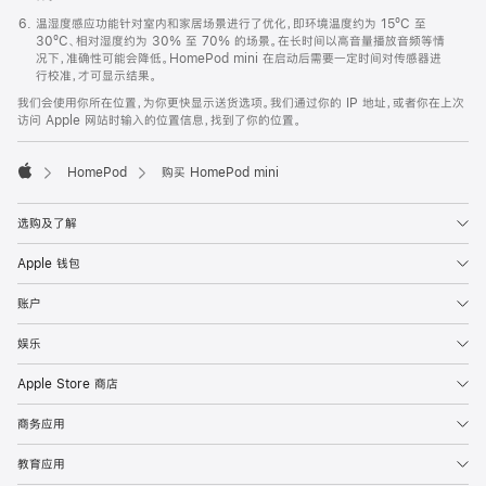
温湿度感应功能针对室内和家居场景进行了优化，即环境温度约为 15ºC 至
30ºC、相对湿度约为 30% 至 70% 的场景。在长时间以高音量播放音频等情
况下，准确性可能会降低。HomePod mini 在启动后需要一定时间对传感器进
行校准，才可显示结果。
我们会使用你所在位置，为你更快显示送货选项。我们通过你的 IP 地址，或者你在上次
访问 Apple 网站时输入的位置信息，找到了你的位置。
HomePod
购买 HomePod mini
Apple
选购及了解
Apple 钱包
账户
娱乐
Apple Store 商店
商务应用
教育应用