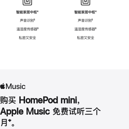
智能家居中枢
脚
⁴
智能家居中枢
脚
⁴
注
注
声音识别
脚
⁵
声音识别
脚
⁵
注
注
温湿度传感器
脚
⁶
温湿度传感器
脚
⁶
注
注
私密又安全
私密又安全
购买 HomePod mini，
Apple Music 免费试听三个
月
脚
⁺。