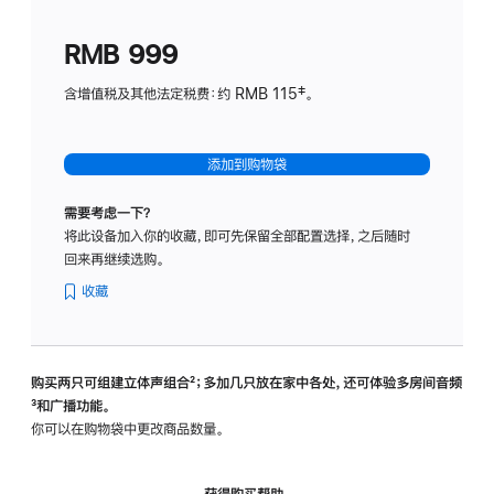
划
(适
RMB 999
用
于
含增值税及其他法定税费：约 RMB 115‡。
HomeP
mini)
添加到购物袋
需要考虑一下？
将此设备加入你的收藏，即可先保留全部配置选择，之后随时
回来再继续选购。
收藏
购买两只可组建立体声组合
脚
²；多加几只放在家中各处，还可体验多‍房‍间音频
脚
³和广播功能。
注
注
你可以在购物袋中更改商品数量。
获得购买帮助，