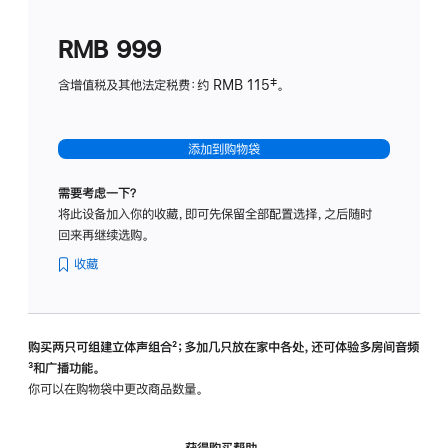
划
(适
RMB 999
用
于
含增值税及其他法定税费：约 RMB 115‡。
HomeP
mini)
添加到购物袋
需要考虑一下？
将此设备加入你的收藏，即可先保留全部配置选择，之后随时
回来再继续选购。
收藏
购买两只可组建立体声组合
脚
²；多加几只放在家中各处，还可体验多‍房‍间音频
脚
³和广播功能。
注
注
你可以在购物袋中更改商品数量。
获得购买帮助，