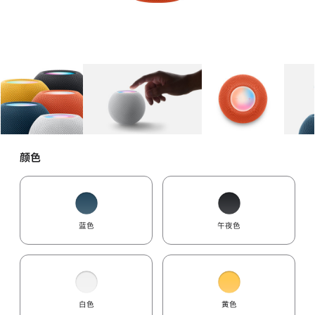
图库
图像
1
图库
图像
2
图库
图像
3
颜色
蓝色
午夜色
白色
黄色