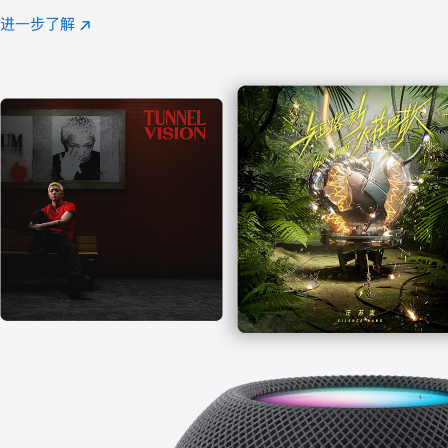
注
进一步了解
Apple
(在
Music
新
窗
口
中
打
开)