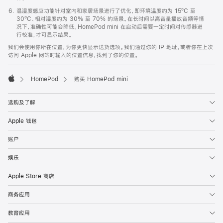
温湿度感应功能针对室内和家居场景进行了优化，即环境温度约为 15ºC 至
30ºC、相对湿度约为 30% 至 70% 的场景。在长时间以高音量播放音频等情
况下，准确性可能会降低。HomePod mini 在启动后需要一定时间对传感器进
行校准，才可显示结果。
我们会使用你所在位置，为你更快显示送货选项。我们通过你的 IP 地址，或者你在上次
访问 Apple 网站时输入的位置信息，找到了你的位置。
HomePod
购买 HomePod mini
Apple
选购及了解
Apple 钱包
账户
娱乐
Apple Store 商店
商务应用
教育应用