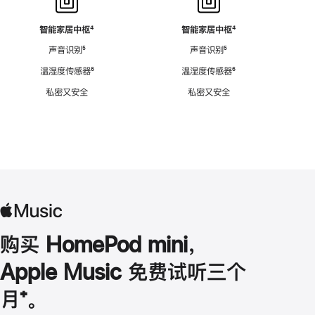
智能家居中枢
脚
⁴
智能家居中枢
脚
⁴
注
注
声音识别
脚
⁵
声音识别
脚
⁵
注
注
温湿度传感器
脚
⁶
温湿度传感器
脚
⁶
注
注
私密又安全
私密又安全
购买 HomePod mini，
Apple Music 免费试听三个
月
脚
⁺。