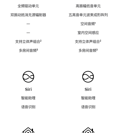
全频驱动单元
高振幅低音单元
双振动抵消无源辐射器
五高音单元波束成形阵列
—
空间音频
脚
¹
注
—
室内空间感应
支持立体声组合
脚
²
支持立体声组合
脚
²
注
注
多房间音频
脚
³
多房间音频
脚
³
注
注
Siri
Siri
智能助理
智能助理
语音识别
语音识别