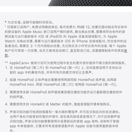
网
脚
‡ 为近似值。金额可能随时间变动。
注
页
⁺ 仅限新订阅用户。免费试用期结束后，每月收费为 RMB 12。优惠仅面向购买符合条件
页
的新设备的 Apple Music 新订阅用户限时提供。要兑换此优惠，需要将符合条件的音
频设备与运行最新版本 iOS 或 iPadOS 的 Apple 设备连接或配对。为 Apple
脚
Watch 兑换此优惠，需要与运行最新版本 iOS 的 iPhone 连接或配对。符合条件的设
备激活后，需要在 3 个月内领取此优惠。无论购买多少件符合条件的设备，每个 Apple
账户仅可享受一次优惠。会员方案将自动续订，直至取消订阅。须遵循限制条件和其他
条
款
。
(在
新
** AppleCare+ 服务计划可为使用过程中发生的意外损坏提供不限次数的保修服务。
窗
在 HomePod (第二代) 和 HomePod (第一代) 上，空间音频适用于支持此功
口
能的 app 中的兼容内容。并非所有内容都支持杜比全景声。
中
打
组建 HomePod 立体声组合需要使用两部同款 HomePod 扬声器，如两部
开)
HomePod mini、两部 HomePod (第二代) 或两部 HomePod (第一代)。
需要使用多部 HomePod 扬声器或兼容隔空播放功能并运行最新隔空播放软件
的扬声器。
需要使用支持 HomeKit 或 Matter 的配件。智能家居配件需单独购买。
声音识别功能可检测到烟雾和一氧化碳的警报声，并可在识别后向你发送通知。
当用户身处可能受到伤害的环境中，或在高风险或紧急情况下，均不应依赖声音
识别功能。声音识别功能需要使用升级更新后的家庭 app 架构，该架构于家庭
app 中单独提供。它要求所有连接家居配件的 Apple 设备均使用最新版本软
件。