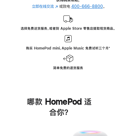
立即在线交流
(在
或致电
400-666-8800
。
新
窗
口
选择免费送货服务，或者到 Apple Store 零售店提取现货商品。
中
打
开)
购买 HomePod mini，Apple Music 免费试听三个月
脚
⁺
注
简单免费的退货服务
哪款 HomePod 适
合你？
进
一
步