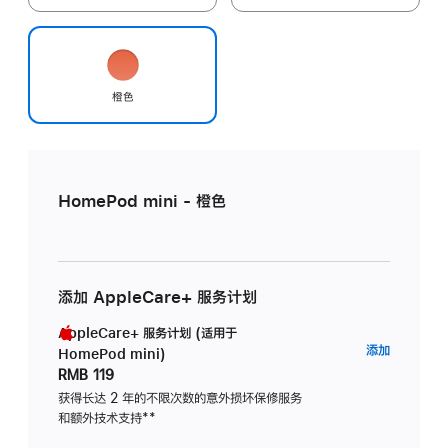
橙色
HomePod mini - 橙色
添加 AppleCare+ 服务计划
AppleCare+ 服务计划 (适用于
AppleC
添加
HomePod mini)
服
RMB 119
务
获得长达 2 年的不限次数的意外损坏保修服务
和额外技术支持
脚
**
计
注