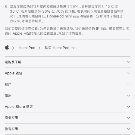
温湿度感应功能针对室内和家居场景进行了优化，即环境温度约为 15ºC 至
30ºC、相对湿度约为 30% 至 70% 的场景。在长时间以高音量播放音频等情
况下，准确性可能会降低。HomePod mini 在启动后需要一定时间对传感器进
行校准，才可显示结果。
我们会使用你所在位置，为你更快显示送货选项。我们通过你的 IP 地址，或者你在上次
访问 Apple 网站时输入的位置信息，找到了你的位置。
HomePod
购买 HomePod mini
Apple
选购及了解
Apple 钱包
账户
娱乐
Apple Store 商店
商务应用
教育应用