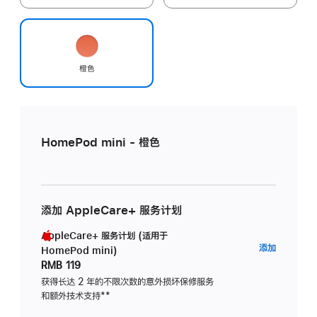
橙色
HomePod mini - 橙色
添加 AppleCare+ 服务计划
AppleCare+ 服务计划 (适用于
AppleC
添加
HomePod mini)
服
RMB 119
务
获得长达 2 年的不限次数的意外损坏保修服务
和额外技术支持
脚
**
计
注