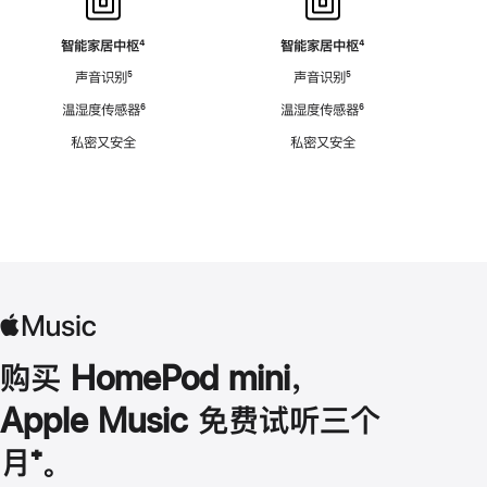
智能家居中枢
脚
⁴
智能家居中枢
脚
⁴
注
注
声音识别
脚
⁵
声音识别
脚
⁵
注
注
温湿度传感器
脚
⁶
温湿度传感器
脚
⁶
注
注
私密又安全
私密又安全
购买 HomePod mini，
Apple Music 免费试听三个
月
脚
⁺。