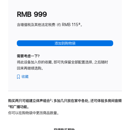
划
(适
RMB 999
用
于
含增值税及其他法定税费：约 RMB 115‡。
HomeP
mini)
添加到购物袋
需要考虑一下？
将此设备加入你的收藏，即可先保留全部配置选择，之后随时
回来再继续选购。
收藏
购买两只可组建立体声组合
脚
²；多加几只放在家中各处，还可体验多‍房‍间音频
脚
³和广播功能。
注
注
你可以在购物袋中更改商品数量。
获得购买帮助，