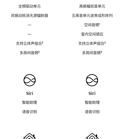
全频驱动单元
高振幅低音单元
双振动抵消无源辐射器
五高音单元波束成形阵列
—
空间音频
脚
¹
注
—
室内空间感应
支持立体声组合
脚
²
支持立体声组合
脚
²
注
注
多房间音频
脚
³
多房间音频
脚
³
注
注
Siri
Siri
智能助理
智能助理
语音识别
语音识别