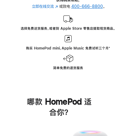
立即在线交流
(在
或致电
400-666-8800
。
新
窗
口
选择免费送货服务，或者到 Apple Store 零售店提取现货商品。
中
打
开)
购买 HomePod mini，Apple Music 免费试听三个月
脚
⁺
注
简单免费的退货服务
哪款 HomePod 适
合你？
进
一
步