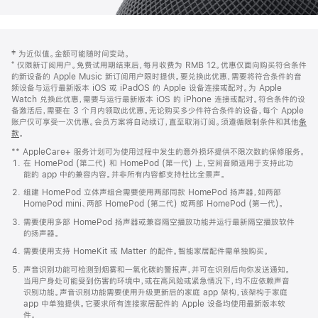
网
脚
‡ 为近似值。金额可能随时间变动。
注
页
⁺ 仅限新订阅用户。免费试用期结束后，每月收费为 RMB 12。优惠仅面向购买符合条件
页
的新设备的 Apple Music 新订阅用户限时提供。要兑换此优惠，需要将符合条件的音
频设备与运行最新版本 iOS 或 iPadOS 的 Apple 设备连接或配对。为 Apple
脚
Watch 兑换此优惠，需要与运行最新版本 iOS 的 iPhone 连接或配对。符合条件的设
备激活后，需要在 3 个月内领取此优惠。无论购买多少件符合条件的设备，每个 Apple
账户仅可享受一次优惠。会员方案将自动续订，直至取消订阅。须遵循限制条件和其他
条
款
。
(在
新
** AppleCare+ 服务计划可为使用过程中发生的意外损坏提供不限次数的保修服务。
窗
在 HomePod (第二代) 和 HomePod (第一代) 上，空间音频适用于支持此功
口
能的 app 中的兼容内容。并非所有内容都支持杜比全景声。
中
打
组建 HomePod 立体声组合需要使用两部同款 HomePod 扬声器，如两部
开)
HomePod mini、两部 HomePod (第二代) 或两部 HomePod (第一代)。
需要使用多部 HomePod 扬声器或兼容隔空播放功能并运行最新隔空播放软件
的扬声器。
需要使用支持 HomeKit 或 Matter 的配件。智能家居配件需单独购买。
声音识别功能可检测到烟雾和一氧化碳的警报声，并可在识别后向你发送通知。
当用户身处可能受到伤害的环境中，或在高风险或紧急情况下，均不应依赖声音
识别功能。声音识别功能需要使用升级更新后的家庭 app 架构，该架构于家庭
app 中单独提供。它要求所有连接家居配件的 Apple 设备均使用最新版本软
件。