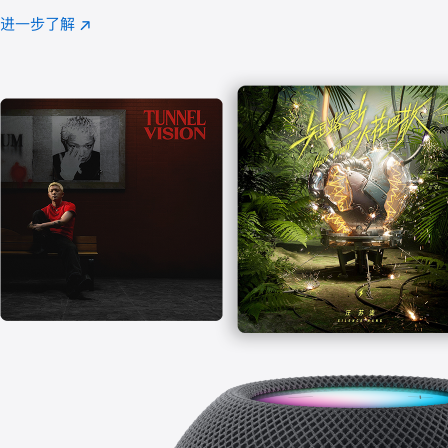
注
进一步了解
Apple
(在
Music
新
窗
口
中
打
开)