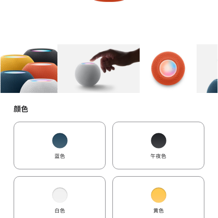
图库
图像
1
图库
图像
2
图库
图像
3
颜色
蓝色
午夜色
白色
黄色