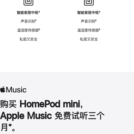
智能家居中枢
脚
⁴
智能家居中枢
脚
⁴
注
注
声音识别
脚
⁵
声音识别
脚
⁵
注
注
温湿度传感器
脚
⁶
温湿度传感器
脚
⁶
注
注
私密又安全
私密又安全
购买 HomePod mini，
Apple Music 免费试听三个
月
脚
⁺。