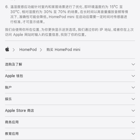
温湿度感应功能针对室内和家居场景进行了优化，即环境温度约为 15ºC 至
30ºC、相对湿度约为 30% 至 70% 的场景。在长时间以高音量播放音频等情
况下，准确性可能会降低。HomePod mini 在启动后需要一定时间对传感器进
行校准，才可显示结果。
我们会使用你所在位置，为你更快显示送货选项。我们通过你的 IP 地址，或者你在上次
访问 Apple 网站时输入的位置信息，找到了你的位置。
HomePod
购买 HomePod mini
Apple
选购及了解
Apple 钱包
账户
娱乐
Apple Store 商店
商务应用
教育应用