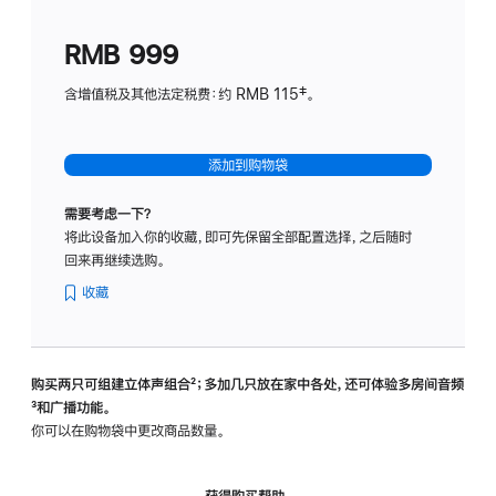
划
(适
RMB 999
用
于
含增值税及其他法定税费：约 RMB 115‡。
HomeP
mini)
添加到购物袋
需要考虑一下？
将此设备加入你的收藏，即可先保留全部配置选择，之后随时
回来再继续选购。
收藏
购买两只可组建立体声组合
脚
²；多加几只放在家中各处，还可体验多‍房‍间音频
脚
³和广播功能。
注
注
你可以在购物袋中更改商品数量。
获得购买帮助，