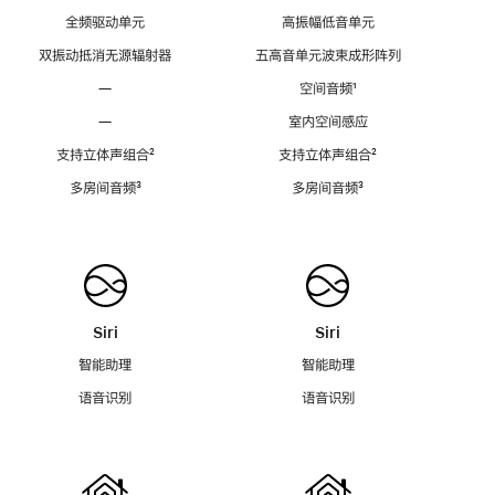
全频驱动单元
高振幅低音单元
双振动抵消无源辐射器
五高音单元波束成形阵列
—
空间音频
脚
¹
注
—
室内空间感应
支持立体声组合
脚
²
支持立体声组合
脚
²
注
注
多房间音频
脚
³
多房间音频
脚
³
注
注
Siri
Siri
智能助理
智能助理
语音识别
语音识别