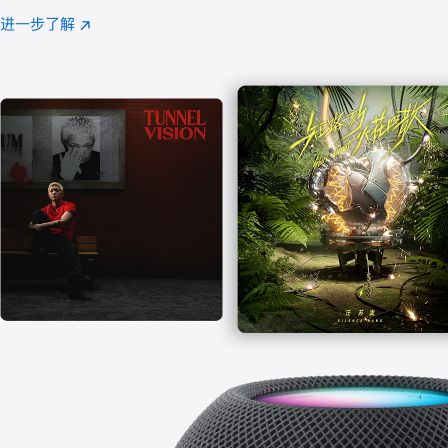
注
进一步了解
Apple
(在
Music
新
窗
口
中
打
开)