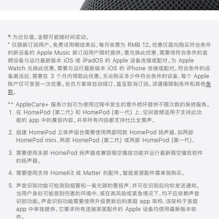
网
脚
‡ 为近似值。金额可能随时间变动。
注
页
⁺ 仅限新订阅用户。免费试用期结束后，每月收费为 RMB 12。优惠仅面向购买符合条件
页
的新设备的 Apple Music 新订阅用户限时提供。要兑换此优惠，需要将符合条件的音
频设备与运行最新版本 iOS 或 iPadOS 的 Apple 设备连接或配对。为 Apple
脚
Watch 兑换此优惠，需要与运行最新版本 iOS 的 iPhone 连接或配对。符合条件的设
备激活后，需要在 3 个月内领取此优惠。无论购买多少件符合条件的设备，每个 Apple
账户仅可享受一次优惠。会员方案将自动续订，直至取消订阅。须遵循限制条件和其他
条
款
。
(在
新
** AppleCare+ 服务计划可为使用过程中发生的意外损坏提供不限次数的保修服务。
窗
在 HomePod (第二代) 和 HomePod (第一代) 上，空间音频适用于支持此功
口
能的 app 中的兼容内容。并非所有内容都支持杜比全景声。
中
打
组建 HomePod 立体声组合需要使用两部同款 HomePod 扬声器，如两部
开)
HomePod mini、两部 HomePod (第二代) 或两部 HomePod (第一代)。
需要使用多部 HomePod 扬声器或兼容隔空播放功能并运行最新隔空播放软件
的扬声器。
需要使用支持 HomeKit 或 Matter 的配件。智能家居配件需单独购买。
声音识别功能可检测到烟雾和一氧化碳的警报声，并可在识别后向你发送通知。
当用户身处可能受到伤害的环境中，或在高风险或紧急情况下，均不应依赖声音
识别功能。声音识别功能需要使用升级更新后的家庭 app 架构，该架构于家庭
app 中单独提供。它要求所有连接家居配件的 Apple 设备均使用最新版本软
件。