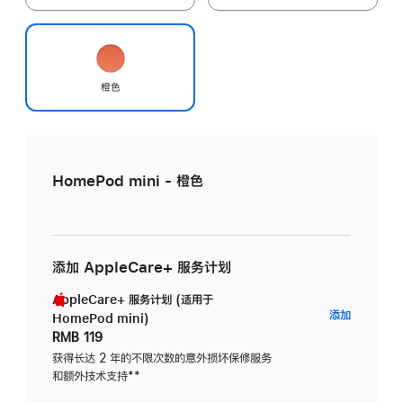
橙色
HomePod mini - 橙色
添加 AppleCare+ 服务计划
AppleCare+ 服务计划 (适用于
AppleC
添加
HomePod mini)
服
RMB 119
务
获得长达 2 年的不限次数的意外损坏保修服务
和额外技术支持
脚
**
计
注