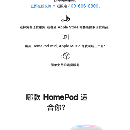
立即在线交流
(在
或致电
400-666-8800
。
新
窗
口
选择免费送货服务，或者到 Apple Store 零售店提取现货商品。
中
打
开)
购买 HomePod mini，Apple Music 免费试听三个月
脚
⁺
注
简单免费的退货服务
哪款 HomePod 适
合你？
进
一
步