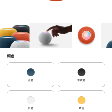
图库
图像
1
图库
图像
2
图库
图像
3
颜色
蓝色
午夜色
白色
黄色