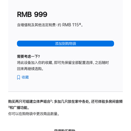
划
(适
RMB 999
用
于
含增值税及其他法定税费：约 RMB 115‡。
HomeP
mini)
添加到购物袋
需要考虑一下？
将此设备加入你的收藏，即可先保留全部配置选择，之后随时
回来再继续选购。
收藏
购买两只可组建立体声组合
脚
²；多加几只放在家中各处，还可体验多‍房‍间音频
脚
³和广播功能。
注
注
你可以在购物袋中更改商品数量。
获得购买帮助，