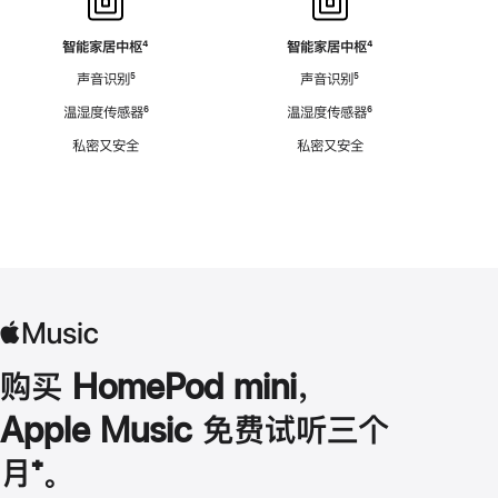
智能家居中枢
脚
⁴
智能家居中枢
脚
⁴
注
注
声音识别
脚
⁵
声音识别
脚
⁵
注
注
温湿度传感器
脚
⁶
温湿度传感器
脚
⁶
注
注
私密又安全
私密又安全
购买 HomePod mini，
Apple Music 免费试听三个
月
脚
⁺。