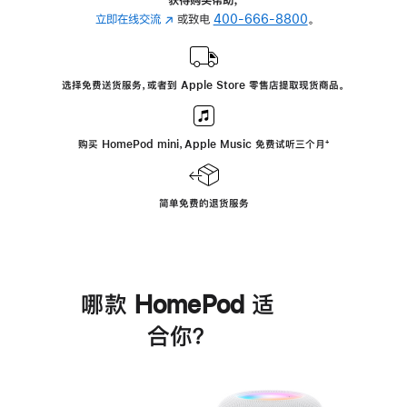
立即在线交流
(在
或致电
400-666-8800
。
新
窗
口
选择免费送货服务，或者到 Apple Store 零售店提取现货商品。
中
打
开)
购买 HomePod mini，Apple Music 免费试听三个月
脚
⁺
注
简单免费的退货服务
哪款 HomePod 适
合你？
进
一
步