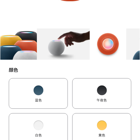
图库
图像
1
图库
图像
2
图库
图像
3
颜色
蓝色
午夜色
白色
黄色