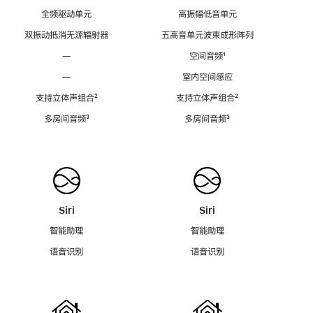
全频驱动单元
高振幅低音单元
双振动抵消无源辐射器
五高音单元波束成形阵列
—
空间音频
脚
¹
注
—
室内空间感应
支持立体声组合
脚
²
支持立体声组合
脚
²
注
注
多房间音频
脚
³
多房间音频
脚
³
注
注
Siri
Siri
智能助理
智能助理
语音识别
语音识别