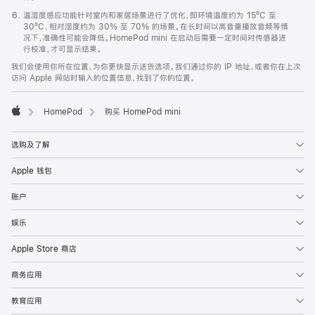
温湿度感应功能针对室内和家居场景进行了优化，即环境温度约为 15ºC 至
30ºC、相对湿度约为 30% 至 70% 的场景。在长时间以高音量播放音频等情
况下，准确性可能会降低。HomePod mini 在启动后需要一定时间对传感器进
行校准，才可显示结果。
我们会使用你所在位置，为你更快显示送货选项。我们通过你的 IP 地址，或者你在上次
访问 Apple 网站时输入的位置信息，找到了你的位置。
HomePod
购买 HomePod mini
Apple
选购及了解
Apple 钱包
账户
娱乐
Apple Store 商店
商务应用
教育应用